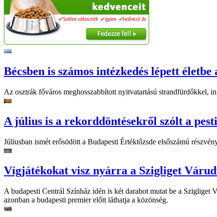
Bécsben is számos intézkedés lépett életbe 
Az osztrák főváros meghosszabbított nyitvatartású strandfürdőkkel, ing
A július is a rekorddöntésekről szólt a pest
Júliusban ismét erősödött a Budapesti Értéktőzsde elsőszámú részvén
Vígjátékokat visz nyárra a Szigliget Váru
A budapesti Centrál Színház idén is két darabot mutat be a Szigliget
azonban a budapesti premier előtt láthatja a közönség.