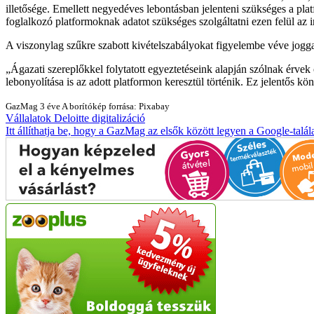
illetősége. Emellett negyedéves lebontásban jelenteni szükséges a plat
foglalkozó platformoknak adatot szükséges szolgáltatni ezen felül az in
A viszonylag szűkre szabott kivételszabályokat figyelembe véve joggal
Ágazati szereplőkkel folytatott egyeztetéseink alapján szólnak érvek
lebonyolítása is az adott platformon keresztül történik. Ez jelentős k
GazMag
3 éve
A borítókép forrása: Pixabay
Vállalatok
Deloitte
digitalizáció
Itt állíthatja be, hogy a GazMag az elsők között legyen a Google-talál