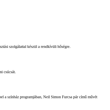
tási szolgálattal készül a rendkívüli hőségre.
i csúcsát.
repel a színház programjában, Neil Simon Furcsa pár című művét