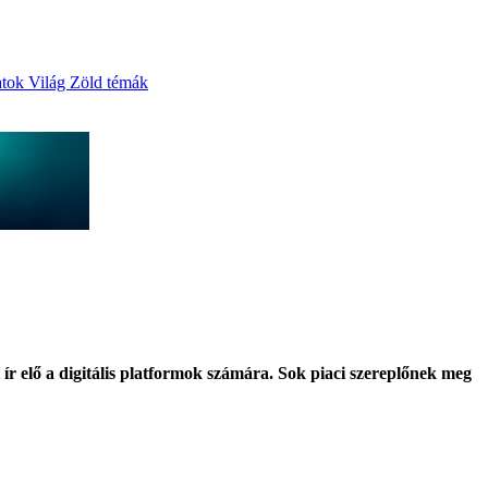
atok
Világ
Zöld témák
 ír elő a digitális platformok számára. Sok piaci szereplőnek meg