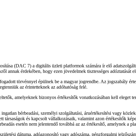
tása (DAC 7) a digitális üzleti platformok számára ír elő adatszolgáltat
ekről annak érdekében, hogy ezen jövedelmek tisztességes adóztatását el
lfogadott törvénnyel épülnek be a magyar jogrendbe. Az jogszabály értel
egtenniük az érintetteknek az adóhatóság felé.
eltetők, amelyeknek bizonyos értékesítők vonatkozásában kell eleget ten
ingatlan bérbeadási, személyi szolgáltatási, áruértékesítési vagy közl
t társaságok és kapcsolt vállalkozásaik, valamint azon értékesítők képez
rbeadás esetén nem jelentendő továbbá az az értékesítő, amelynek a plat
 születési dátuma, adóazonosító vagy adószáma, pénzforgalmi jelzőszám