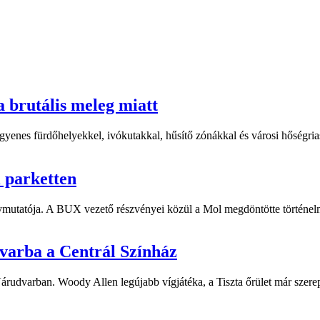
a brutális meleg miatt
yenes fürdőhelyekkel, ivókutakkal, hűsítő zónákkal és városi hőségriasz
i parketten
ymutatója. A BUX vezető részvényei közül a Mol megdöntötte történelm
dvarba a Centrál Színház
 Várudvarban. Woody Allen legújabb vígjátéka, a Tiszta őrület már sze