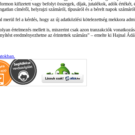
formon kifizetett vagy befolyt összegek, díjak, jutalékok, adók értékét,
gatlan címéről, helyrajzi számáról, típusáról és a bérelt napok számáról
 merül fel a kérdés, hogy az új adatközlési kötelezettség mekkora admi
 olyan értelmezés mellett is, miszerint csak azon tranzakciók vonatkozá
önnyítést eredményezhetne az érintettek számára
– emelte ki Hajnal Ádá
atokban.