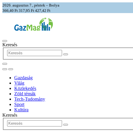
2026. augusztus 7., péntek – Ibolya
366,40 Ft
317,95 Ft
427,42 Ft
Keresés
Gazdaság
Világ
Közlekedés
Zöld témák
Tech-Tudomány
Sport
Kultúra
Keresés