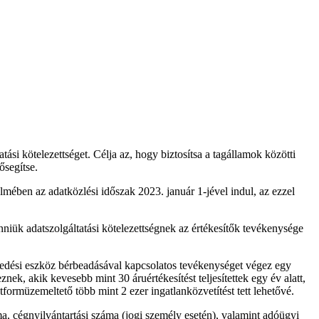
ási kötelezettséget. Célja az, hogy biztosítsa a tagállamok közötti
ősegítse.
mében az adatközlési időszak 2023. január 1-jével indul, az ezzel
niük adatszolgáltatási kötelezettségnek az értékesítők tevékenysége
ekedési eszköz bérbeadásával kapcsolatos tevékenységet végez egy
nek, akik kevesebb mint 30 áruértékesítést teljesítettek egy év alatt,
formüzemeltető több mint 2 ezer ingatlanközvetítést tett lehetővé.
a, cégnyilvántartási száma (jogi személy esetén), valamint adóügyi