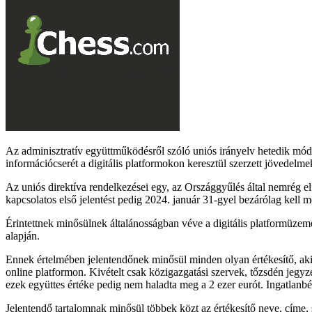
Az adminisztratív együttműködésről szóló uniós irányelv hetedik módosí
információcserét a digitális platformokon keresztül szerzett jövedelm
Az uniós direktíva rendelkezései egy, az Országgyűlés által nemrég e
kapcsolatos első jelentést pedig 2024. január 31-gyel bezárólag kell m
Érintettnek minősülnek általánosságban véve a digitális platformüzem
alapján.
Ennek értelmében jelentendőnek minősül minden olyan értékesítő, aki 
online platformon. Kivételt csak közigazgatási szervek, tőzsdén jegyzet
ezek együttes értéke pedig nem haladta meg a 2 ezer eurót. Ingatlanbé
Jelentendő tartalomnak minősül többek közt az értékesítő neve, címe,