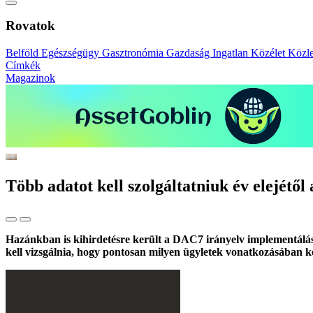
Rovatok
Belföld
Egészségügy
Gasztronómia
Gazdaság
Ingatlan
Közélet
Közl
Címkék
Magazinok
Több adatot kell szolgáltatniuk év elejétől
Hazánkban is kihirdetésre került a DAC7 irányelv implementálását 
kell vizsgálnia, hogy pontosan milyen ügyletek vonatkozásában kel