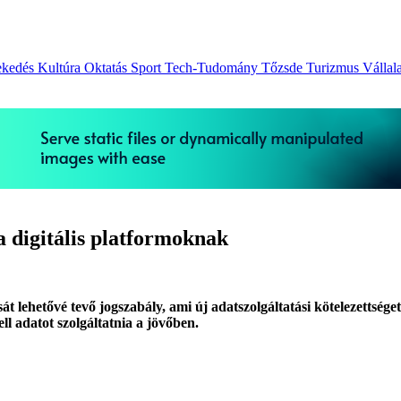
ekedés
Kultúra
Oktatás
Sport
Tech-Tudomány
Tőzsde
Turizmus
Vállal
 a digitális platformoknak
lehetővé tevő jogszabály, ami új adatszolgáltatási kötelezettséget
l adatot szolgáltatnia a jövőben.