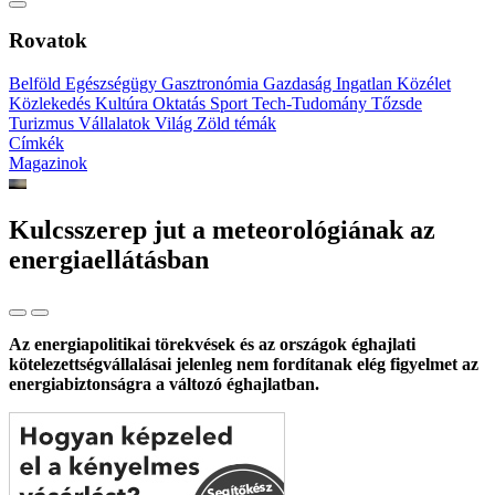
Rovatok
Belföld
Egészségügy
Gasztronómia
Gazdaság
Ingatlan
Közélet
Közlekedés
Kultúra
Oktatás
Sport
Tech-Tudomány
Tőzsde
Turizmus
Vállalatok
Világ
Zöld témák
Címkék
Magazinok
Kulcsszerep jut a meteorológiának az
energiaellátásban
Az energiapolitikai törekvések és az országok éghajlati
kötelezettségvállalásai jelenleg nem fordítanak elég figyelmet az
energiabiztonságra a változó éghajlatban.