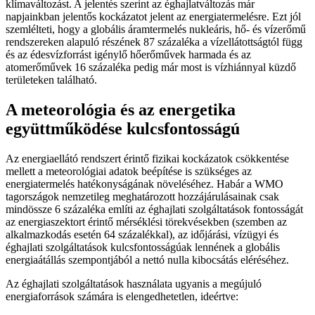
klímaváltozást. A jelentés szerint az éghajlatváltozás már
napjainkban jelentős kockázatot jelent az energiatermelésre. Ezt jól
szemlélteti, hogy a globális áramtermelés nukleáris, hő- és vízerőmű
rendszereken alapuló részének 87 százaléka a vízellátottságtól függ
és az édesvízforrást igénylő hőerőművek harmada és az
atomerőművek 16 százaléka pedig már most is vízhiánnyal küzdő
területeken található.
A meteorológia és az energetika
együttműködése kulcsfontosságú
Az energiaellátó rendszert érintő fizikai kockázatok csökkentése
mellett a meteorológiai adatok beépítése is szükséges az
energiatermelés hatékonyságának növeléséhez. Habár a WMO
tagországok nemzetileg meghatározott hozzájárulásainak csak
mindössze 6 százaléka említi az éghajlati szolgáltatások fontosságát
az energiaszektort érintő mérséklési törekvésekben (szemben az
alkalmazkodás esetén 64 százalékkal), az időjárási, vízügyi és
éghajlati szolgáltatások kulcsfontosságúak lennének a globális
energiaátállás szempontjából a nettó nulla kibocsátás eléréséhez.
Az éghajlati szolgáltatások használata ugyanis a megújuló
energiaforrások számára is elengedhetetlen, ideértve: