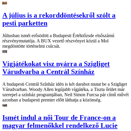
A július is a rekorddöntésekről szólt a
pesti parketten
Júliusban ismét erősödött a Budapesti Értéktőzsde elsőszámú
részvénymutatója. A BUX vezető részvényei közül a Mol
megdöntötte történelmi csúcsát.
Vígjátékokat visz nyárra a Szigliget
Várudvarba a Centrál Színház
A budapesti Centrál Színház idén is két darabot mutat be a Szigliget
Várudvarban. Woody Allen legújabb vígjátéka, a Tiszta őrület már
szerepel a színház programjában, Neil Simon Furcsa pár című művét
azonban a budapesti premier előtt láthatja a közönség.
Ismét indul a női Tour de France-on a
magyar felmenőkkel rendelkező Lucie