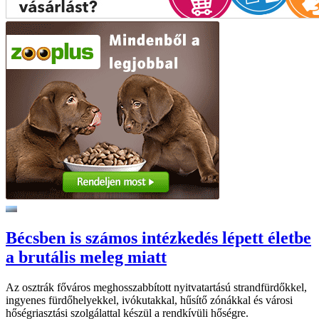
Bécsben is számos intézkedés lépett életbe
a brutális meleg miatt
Az osztrák főváros meghosszabbított nyitvatartású strandfürdőkkel,
ingyenes fürdőhelyekkel, ivókutakkal, hűsítő zónákkal és városi
hőségriasztási szolgálattal készül a rendkívüli hőségre.