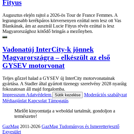
Fityus
Augusztus elején rajtol a 2026-ös Tour de France Femmes. A
legrangosabb kerékpáros körversenyen ezúttal nem lesz ott Vas
Blankának, ám az ausztrál Lucie Fityus révén ezúttal is lesz
Magyarországhoz kötődő bringás a mezőnyben.
Vadonatúj InterCity-k jönnek
Magyarországra – elkészült az első
GYSEV motorvonat
Teljes gőzzel halad a GYSEV új InterCity motorvonatainak
gyártása. A Stadler által gyártott tizenegy szerelvény 2028 nyaráig
fokozatosan áll majd forgalomba.
Impresszum
Adatvédelem
Moderációs szabályzat
Sütik kezelése
Médiaajánlat
Kapcsolat
Támogatás
Mielőtt kinyomtatja a weboldal tartalmát, gondoljon a
természetre!
GazMag
2011-2026
GazMag Tudományos és Ismeretterjesztő
Egyesület