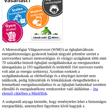
A Meteorológiai Világszervezet (WMO) az éghajlatváltozás
energiabiztonságra gyakorolt hatását tárgyaló jelentése szerint a
szervezethez tartozó meteorológiai- és vízügyi szolgálatok több mint
70 százaléka biztosít éghajlati szolgáltatásokat az energiaszektor
támogatására (a 193 tagállamból és területből 164 szervezet esetén
volt adat az energia szektorra). Azonban ezeknek a
szolgáltatásoknak az elérhetősége és a tényleges kereslet nem
találkozik, pedig fejlesztésük és felskálázásuk elengedhetetlen a
fenntartható energiahasználathoz és az éghajlati hatásokkal szemben
ellenálló és energiahatékony rendszerekre való átállásban –
írta
elemző cikkében a Másfélfok
.
A szakportál anyaga kiemelte, hogy reménytelen lehet a biztonságos
energiaellátás, amennyiben figyelmen kívül hagyjuk a