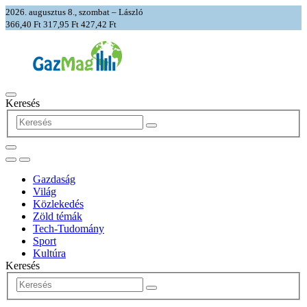
2026. augusztus 8., szombat – László
366,40 Ft
317,95 Ft
427,42 Ft
Keresés
Gazdaság
Világ
Közlekedés
Zöld témák
Tech-Tudomány
Sport
Kultúra
Keresés