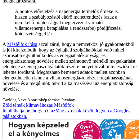
meghatározására.
A pontos előrejelzés a napenergia-termelők érdeke is,
hiszen a szabályozástól eltérő menetrendezés (azaz a
nem kellő pontossággal megtervezett várható
villamosenergia betáplálása a rendszerbe) pótdíjfizetési
kötelezettséggel jár.
A
Másfélfok írása
azzal zárul, hogy a nemzetközi jó gyakorlatokból
is jól kirajzolódik, hogy az éghajlati szolgáltatókkal való minél
szorosabb együttműködés az energiahatékonyság- és
energiabiztonság növelése mellett számottevő mértékű megtakarítást
jelentene az energiaszolgáltatók részére melyet további fejlesztésekre
lehetne fordítani. Megbízható bemeneti adatok mellett azonban
elengedhetetlen lenne a villamosenergia-rendszer rugalmasságának
növelése és a megújulók hibrid alkalmazásával az energiabiztonság
növelése.
GazMag
3 éve
A borítókép forrása: Pixabay
Zöld témák
klímaváltozás
Másfélfok
Itt állíthatja be, hogy a GazMag az elsők között legyen a Google-
találatokban.