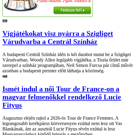
Vígjátékokat visz nyárra a Szigliget
Várudvarba a Centrál Színház
A budapesti Centrál Színház idén is két darabot mutat be a Szigliget
Várudvarban. Woody Allen legújabb vígjátéka, a Tiszta őrület már
szerepel a színház programjában, Neil Simon Furcsa pár című művét
azonban a budapesti premier előtt láthatja a közönség.
Ismét indul a női Tour de France-on a
magyar felmenőkkel rendelkező Lucie
Fityus
Augusztus elején rajtol a 2026-ös Tour de France Femmes. A
legrangosabb kerékpáros körversenyen ezúttal nem lesz ott Vas
Blankának, ám az ausztrál Lucie Fityus révén ezúttal is lesz
Magyarországhoz kötődő bringás a mezőnyben.