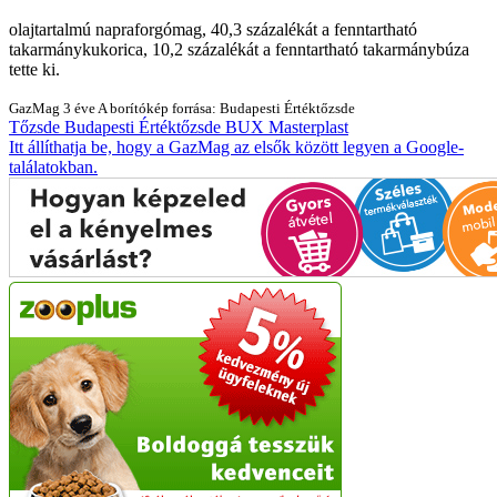
olajtartalmú napraforgómag, 40,3 százalékát a fenntartható
takarmánykukorica, 10,2 százalékát a fenntartható takarmánybúza
tette ki.
GazMag
3 éve
A borítókép forrása: Budapesti Értéktőzsde
Tőzsde
Budapesti Értéktőzsde
BUX
Masterplast
Itt állíthatja be, hogy a GazMag az elsők között legyen a Google-
találatokban.