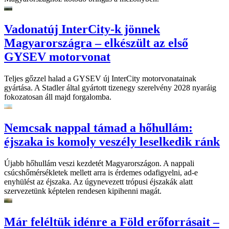
Vadonatúj InterCity-k jönnek
Magyarországra – elkészült az első
GYSEV motorvonat
Teljes gőzzel halad a GYSEV új InterCity motorvonatainak
gyártása. A Stadler által gyártott tizenegy szerelvény 2028 nyaráig
fokozatosan áll majd forgalomba.
Nemcsak nappal támad a hőhullám:
éjszaka is komoly veszély leselkedik ránk
Újabb hőhullám veszi kezdetét Magyarországon. A nappali
csúcshőmérsékletek mellett arra is érdemes odafigyelni, ad-e
enyhülést az éjszaka. Az úgynevezett trópusi éjszakák alatt
szervezetünk képtelen rendesen kipihenni magát.
Már feléltük idénre a Föld erőforrásait –