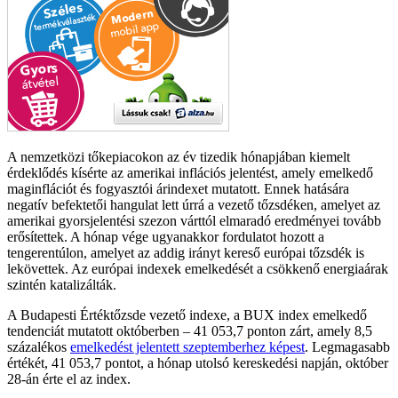
A nemzetközi tőkepiacokon az év tizedik hónapjában kiemelt
érdeklődés kísérte az amerikai inflációs jelentést, amely emelkedő
maginflációt és fogyasztói árindexet mutatott. Ennek hatására
negatív befektetői hangulat lett úrrá a vezető tőzsdéken, amelyet az
amerikai gyorsjelentési szezon várttól elmaradó eredményei tovább
erősítettek. A hónap vége ugyanakkor fordulatot hozott a
tengerentúlon, amelyet az addig irányt kereső európai tőzsdék is
lekövettek. Az európai indexek emelkedését a csökkenő energiaárak
szintén katalizálták.
A Budapesti Értéktőzsde vezető indexe, a BUX index emelkedő
tendenciát mutatott októberben – 41 053,7 ponton zárt, amely 8,5
százalékos
emelkedést jelentett szeptemberhez képest
. Legmagasabb
értékét, 41 053,7 pontot, a hónap utolsó kereskedési napján, október
28-án érte el az index.