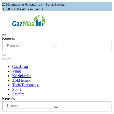
2026. augusztus 6., csütörtök – Berta, Bettina
363,03 Ft
314,48 Ft
423,45 Ft
Keresés
Gazdaság
Világ
Közlekedés
Zöld témák
Tech-Tudomány
Sport
Kultúra
Keresés