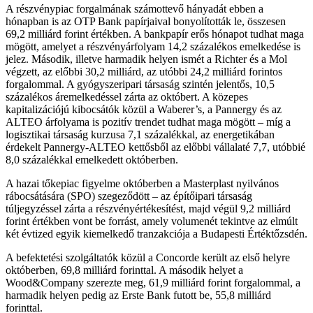
A részvénypiac forgalmának számottevő hányadát ebben a
hónapban is az OTP Bank papírjaival bonyolították le, összesen
69,2 milliárd forint értékben. A bankpapír erős hónapot tudhat maga
mögött, amelyet a részvényárfolyam 14,2 százalékos emelkedése is
jelez. Második, illetve harmadik helyen ismét a Richter és a Mol
végzett, az előbbi 30,2 milliárd, az utóbbi 24,2 milliárd forintos
forgalommal. A gyógyszeripari társaság szintén jelentős, 10,5
százalékos áremelkedéssel zárta az októbert. A közepes
kapitalizációjú kibocsátók közül a Waberer’s, a Pannergy és az
ALTEO árfolyama is pozitív trendet tudhat maga mögött – míg a
logisztikai társaság kurzusa 7,1 százalékkal, az energetikában
érdekelt Pannergy-ALTEO kettősből az előbbi vállalaté 7,7, utóbbié
8,0 százalékkal emelkedett októberben.
A hazai tőkepiac figyelme októberben a Masterplast nyilvános
rábocsátására (SPO) szegeződött – az építőipari társaság
túljegyzéssel zárta a részvényértékesítést, majd végül 9,2 milliárd
forint értékben vont be forrást, amely volumenét tekintve az elmúlt
két évtized egyik kiemelkedő tranzakciója a Budapesti Értéktőzsdén.
A befektetési szolgáltatók közül a Concorde került az első helyre
októberben, 69,8 milliárd forinttal. A második helyet a
Wood&Company szerezte meg, 61,9 milliárd forint forgalommal, a
harmadik helyen pedig az Erste Bank futott be, 55,8 milliárd
forinttal.