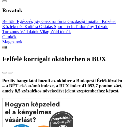
Rovatok
Belföld
Egészségügy
Gasztronómia
Gazdaság
Ingatlan
Közélet
Közlekedés
Kultúra
Oktatás
Sport
Tech-Tudomány
Tőzsde
Turizmus
Vállalatok
Világ
Zöld témák
Címkék
Magazinok
Felfelé korrigált októberben a BUX
Pozitív hangulatot hozott az október a Budapesti Értéktőzsdén
– a BÉT első számú indexe, a BUX index 41 053,7 ponton zárt,
amely 8,5 százalékos növekedést jelent szeptemberhez képest.