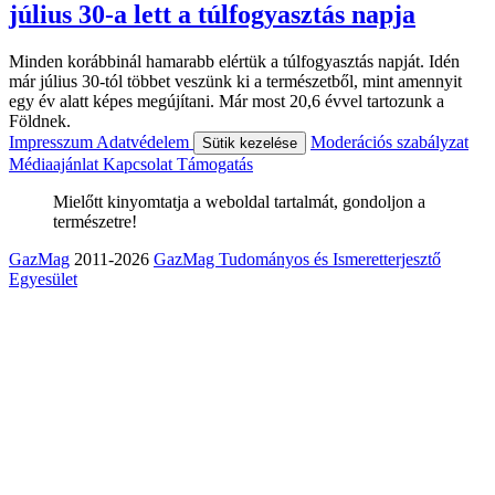
július 30-a lett a túlfogyasztás napja
Minden korábbinál hamarabb elértük a túlfogyasztás napját. Idén
már július 30-tól többet veszünk ki a természetből, mint amennyit
egy év alatt képes megújítani. Már most 20,6 évvel tartozunk a
Földnek.
Impresszum
Adatvédelem
Moderációs szabályzat
Sütik kezelése
Médiaajánlat
Kapcsolat
Támogatás
Mielőtt kinyomtatja a weboldal tartalmát, gondoljon a
természetre!
GazMag
2011-2026
GazMag Tudományos és Ismeretterjesztő
Egyesület