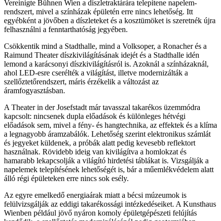
Vereinigte Bühnen Wien a díszletraktárára telepítene napelem-
rendszert, mivel a színházak épületén erre nincs lehetőség. Itt
egyébként a jövőben a díszleteket és a kosztümöket is szeretnék újra
felhasználni a fenntarthatóság jegyében.
Csökkentik mind a Stadthalle, mind a Volksoper, a Ronacher és a
Raimund Theater díszkivilágításának idejét és a Stadthalle idén
lemond a karácsonyi díszkivilágításról is. Azoknál a színházaknál,
ahol LED-esre cserélték a világítást, illetve modernizálták a
szellőztetőrendszert, máris érzékelik a változást az
áramfogyasztásban.
A Theater in der Josefstadt már tavasszal takarékos üzemmódra
kapcsolt: nincsenek dupla előadások és különleges hétvégi
előadások sem, mivel a fény- és hangtechnika, az effektek és a klíma
a legnagyobb áramzabálók. Lehetőség szerint elektronikus számlát
és jegyeket küldenek, a próbák alatt pedig kevesebb reflektort
használnak. Rövidebb ideig van kivilágítva a homlokzat és
hamarabb lekapcsolják a világító hirdetési táblákat is. Vizsgálják a
napelemek telepítésének lehetőségét is, bár a műemlékvédelem alatt
álló régi épületeken erre nincs sok esély.
Az egyre emelkedő energiaárak miatt a bécsi múzeumok is
felülvizsgálják az eddigi takarékossági intézkedéseiket. A Kunsthaus
Wienben például jövő nyáron komoly épületgépészeti felújítás