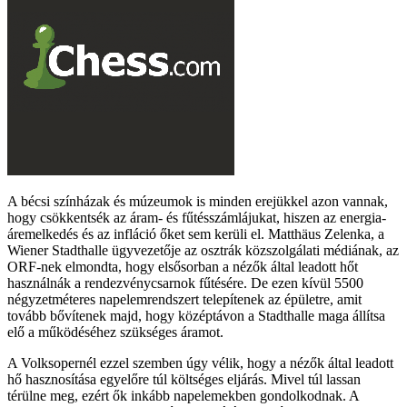
A bécsi színházak és múzeumok is minden erejükkel azon vannak,
hogy csökkentsék az áram- és fűtésszámlájukat, hiszen az energia-
áremelkedés és az infláció őket sem kerüli el. Matthäus Zelenka, a
Wiener Stadthalle ügyvezetője az osztrák közszolgálati médiának, az
ORF-nek elmondta, hogy elsősorban a nézők által leadott hőt
használnák a rendezvénycsarnok fűtésére. De ezen kívül 5500
négyzetméteres napelemrendszert telepítenek az épületre, amit
tovább bővítenek majd, hogy középtávon a Stadthalle maga állítsa
elő a működéséhez szükséges áramot.
A Volksopernél ezzel szemben úgy vélik, hogy a nézők által leadott
hő hasznosítása egyelőre túl költséges eljárás. Mivel túl lassan
térülne meg, ezért ők inkább napelemekben gondolkodnak. A