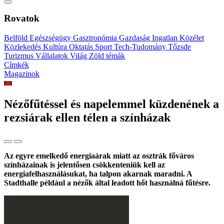
Rovatok
Belföld
Egészségügy
Gasztronómia
Gazdaság
Ingatlan
Közélet
Közlekedés
Kultúra
Oktatás
Sport
Tech-Tudomány
Tőzsde
Turizmus
Vállalatok
Világ
Zöld témák
Címkék
Magazinok
Nézőfűtéssel és napelemmel küzdenének a
rezsiárak ellen télen a színházak
Az egyre emelkedő energiaárak miatt az osztrák főváros
színházainak is jelentősen csökkenteniük kell az
energiafelhasználásukat, ha talpon akarnak maradni. A
Stadthalle például a nézők által leadott hőt használná fűtésre.