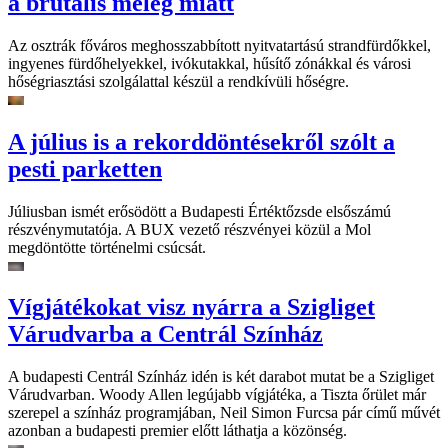
a brutális meleg miatt
Az osztrák főváros meghosszabbított nyitvatartású strandfürdőkkel,
ingyenes fürdőhelyekkel, ivókutakkal, hűsítő zónákkal és városi
hőségriasztási szolgálattal készül a rendkívüli hőségre.
A július is a rekorddöntésekről szólt a
pesti parketten
Júliusban ismét erősödött a Budapesti Értéktőzsde elsőszámú
részvénymutatója. A BUX vezető részvényei közül a Mol
megdöntötte történelmi csúcsát.
Vígjátékokat visz nyárra a Szigliget
Várudvarba a Centrál Színház
A budapesti Centrál Színház idén is két darabot mutat be a Szigliget
Várudvarban. Woody Allen legújabb vígjátéka, a Tiszta őrület már
szerepel a színház programjában, Neil Simon Furcsa pár című művét
azonban a budapesti premier előtt láthatja a közönség.