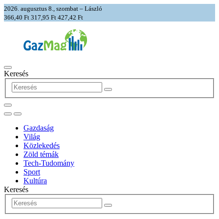
2026. augusztus 8., szombat – László
366,40 Ft
317,95 Ft
427,42 Ft
Keresés
Gazdaság
Világ
Közlekedés
Zöld témák
Tech-Tudomány
Sport
Kultúra
Keresés