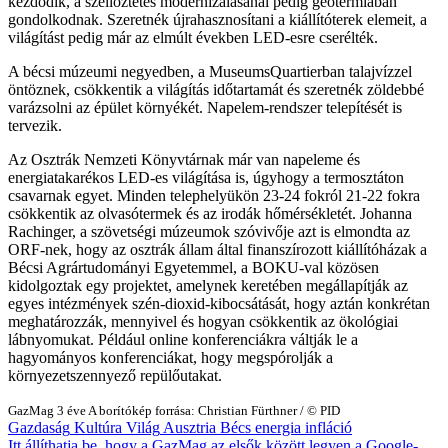
kezdődik, a szellőztetés modernizálásánál pedig geotermiában
gondolkodnak. Szeretnék újrahasznosítani a kiállítóterek elemeit, a
világítást pedig már az elmúlt években LED-esre cserélték.
A bécsi múzeumi negyedben, a MuseumsQuartierban talajvízzel
öntöznek, csökkentik a világítás időtartamát és szeretnék zöldebbé
varázsolni az épület környékét. Napelem-rendszer telepítését is
tervezik.
Az Osztrák Nemzeti Könyvtárnak már van napeleme és
energiatakarékos LED-es világítása is, úgyhogy a termosztáton
csavarnak egyet. Minden telephelyükön 23-24 fokról 21-22 fokra
csökkentik az olvasótermek és az irodák hőmérsékletét. Johanna
Rachinger, a szövetségi múzeumok szóvivője azt is elmondta az
ORF-nek, hogy az osztrák állam által finanszírozott kiállítóházak a
Bécsi Agrártudományi Egyetemmel, a BOKU-val közösen
kidolgoztak egy projektet, amelynek keretében megállapítják az
egyes intézmények szén-dioxid-kibocsátását, hogy aztán konkrétan
meghatározzák, mennyivel és hogyan csökkentik az ökológiai
lábnyomukat. Például online konferenciákra váltják le a
hagyományos konferenciákat, hogy megspórolják a
környezetszennyező repülőutakat.
GazMag
3 éve
A borítókép forrása: Christian Fürthner / © PID
Gazdaság
Kultúra
Világ
Ausztria
Bécs
energia
infláció
Itt állíthatja be, hogy a GazMag az elsők között legyen a Google-