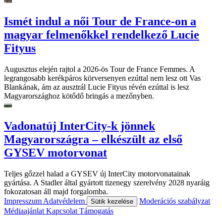
Ismét indul a női Tour de France-on a
magyar felmenőkkel rendelkező Lucie
Fityus
Augusztus elején rajtol a 2026-ös Tour de France Femmes. A
legrangosabb kerékpáros körversenyen ezúttal nem lesz ott Vas
Blankának, ám az ausztrál Lucie Fityus révén ezúttal is lesz
Magyarországhoz kötődő bringás a mezőnyben.
Vadonatúj InterCity-k jönnek
Magyarországra – elkészült az első
GYSEV motorvonat
Teljes gőzzel halad a GYSEV új InterCity motorvonatainak
gyártása. A Stadler által gyártott tizenegy szerelvény 2028 nyaráig
fokozatosan áll majd forgalomba.
Impresszum
Adatvédelem
Moderációs szabályzat
Sütik kezelése
Médiaajánlat
Kapcsolat
Támogatás