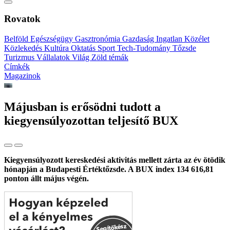
Rovatok
Belföld
Egészségügy
Gasztronómia
Gazdaság
Ingatlan
Közélet
Közlekedés
Kultúra
Oktatás
Sport
Tech-Tudomány
Tőzsde
Turizmus
Vállalatok
Világ
Zöld témák
Címkék
Magazinok
Májusban is erősödni tudott a
kiegyensúlyozottan teljesítő BUX
Kiegyensúlyozott kereskedési aktivitás mellett zárta az év ötödik
hónapján a Budapesti Értéktőzsde. A BUX index 134 616,81
ponton állt május végén.