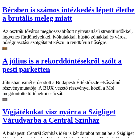
Bécsben is számos intézkedés lépett életbe
a brutális meleg miatt
Az osztrák főváros meghosszabbított nyitvatartású strandfürdőkkel,
ingyenes fürdőhelyekkel, ivókutakkal, hűsítő zónákkal és városi
hőségriasztási szolgálattal készül a rendkívüli hőségre.
A július is a rekorddöntésekről szólt a
pesti parketten
Júliusban ismét erősödött a Budapesti Értéktőzsde elsőszámú
részvénymutatója. A BUX vezető részvényei közül a Mol
megdöntötte történelmi csúcsát.
Vígjátékokat visz nyárra a Szigliget
Várudvarba a Centrál Színház
A budapesti Centrál Színház idén is két darabot mutat be a Szigliget