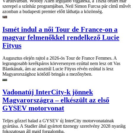
Várudvarban. Woody Allen legújabb vígjátéka, a Tiszta őrület már
szerepel a színház programjában, Neil Simon Furcsa pár című művét
azonban a budapesti premier előtt láthatja a közönség.
Ismét indul a női Tour de France-on a
magyar felmenőkkel rendelkező Lucie
Fityus
Augusztus elején rajtol a 2026-ös Tour de France Femmes. A
legrangosabb kerékpáros körversenyen ezúttal nem lesz ott Vas
Blankának, ám az ausztrál Lucie Fityus révén ezúttal is lesz
Magyarországhoz kötődő bringás a mezőnyben.
Vadonatúj InterCity-k jönnek
Magyarországra – elkészült az első
GYSEV motorvonat
Teljes gőzzel halad a GYSEV új InterCity motorvonatainak
gyártása. A Stadler által gyártott tizenegy szerelvény 2028 nyaráig
fokozatosan áll majd forgalomba.