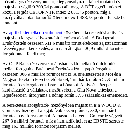
másodlagos részvénymutató, kiegyensúlyozott képet mutatott és
májusban végül 9 209,24 ponton állt meg. A BÉT egyéb indexei
közül a régiós CETOP NTR index 2 881,46 ponton, míg a
középvállalatokat tömörítő Xtend index 1 383,73 ponton fejezte be a
hónapot.
Az
áprilisi kiemelkedő volument
követően a kereskedési aktivitás
májusban kiegyensúlyozottabb ütemben alakult. A Budapesti
Értéktőzsdén összesen 511,6 milliárd forint értékben zajlott azonnali
részvénypiaci kereskedés, ami napi átlagban 26,9 milliárd forintos
forgalomnak felelt meg.
Az OTP Bank részvényei májusban is kiemelkedő érdeklődés
mellett forogtak a Budapesti Értéktőzsdén, a papír forgalma
összesen 306,9 milliárd forintot tett ki. A hitelintézetet a Mol és a
Magyar Telekom követte: előbbi 64,4 milliárd, utóbbi 57,9 milliárd
forintos összforgalommal zárta a hónapot. A kis- és közepes
kapitalizációjú vállalatok mezőnyében a Glia Nova teljesített a
legerősebben, árfolyama a hónap során 37,5 százalékkal emelkedett.
A befektetési szolgáltatók mezőnyében májusban is a WOOD &
Company bizonyult a legaktívabb szereplőnek, 330,7 milliárd
forintos havi forgalommal. A második helyen a Concorde végzett
267,8 milliárd forinttal, míg a harmadik helyet az ERSTE szerezte
meg 163 milliárd forintos forgalom mellett.