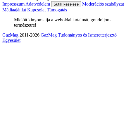
Impresszum
Adatvédelem
Moderációs szabályzat
Sütik kezelése
Médiaajánlat
Kapcsolat
Támogatás
Mielőtt kinyomtatja a weboldal tartalmát, gondoljon a
természetre!
GazMag
2011-2026
GazMag Tudományos és Ismeretterjesztő
Egyesület