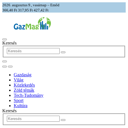
2026. augusztus 9., vasárnap – Emőd
366,40 Ft
317,95 Ft
427,42 Ft
Keresés
Gazdaság
Világ
Közlekedés
Zöld témák
Tech-Tudomány
Sport
Kultúra
Keresés