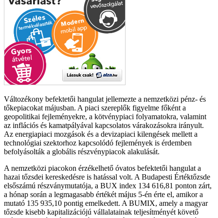
Változékony befektetői hangulat jellemezte a nemzetközi pénz- és
tőkepiacokat májusban. A piaci szereplők figyelme főként a
geopolitikai fejleményekre, a kötvénypiaci folyamatokra, valamint
az inflációs és kamatpályával kapcsolatos várakozásokra irányult.
Az energiapiaci mozgások és a devizapiaci kilengések mellett a
technológiai szektorhoz kapcsolódó fejlemények is érdemben
befolyásolták a globális részvénypiacok alakulását.
A nemzetközi piacokon érzékelhető óvatos befektetői hangulat a
hazai tőzsdei kereskedésre is hatással volt. A Budapesti Értéktőzsde
elsőszámú részványmutatója, a BUX index 134 616,81 ponton zárt,
a hónap során a legmagasabb értékét május 5-én érte el, amikor a
mutató 135 935,10 pontig emelkedett. A BUMIX, amely a magyar
tőzsde kisebb kapitalizációjú vállalatainak teljesítményét követő