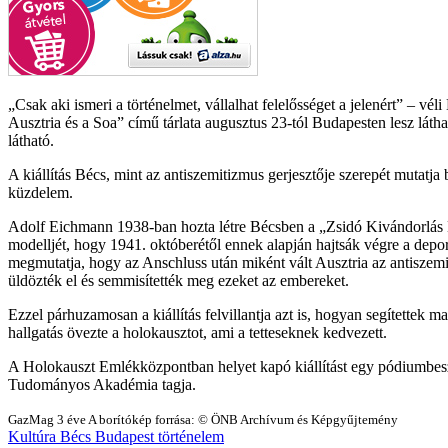
Csak aki ismeri a történelmet, vállalhat felelősséget a jelenért
– véli
Ausztria és a Soa” című tárlata augusztus 23-tól Budapesten lesz lát
látható.
A kiállítás Bécs, mint az antiszemitizmus gerjesztője szerepét mutatja
küzdelem.
Adolf Eichmann 1938-ban hozta létre Bécsben a „Zsidó Kivándorlás Kö
modelljét, hogy 1941. októberétől ennek alapján hajtsák végre a depor
megmutatja, hogy az Anschluss után miként vált Ausztria az antiszemita
üldözték el és semmisítették meg ezeket az embereket.
Ezzel párhuzamosan a kiállítás felvillantja azt is, hogyan segítettek m
hallgatás övezte a holokausztot, ami a tetteseknek kedvezett.
A Holokauszt Emlékközpontban helyet kapó kiállítást egy pódiumbeszé
Tudományos Akadémia tagja.
GazMag
3 éve
A borítókép forrása: © ÖNB Archívum és Képgyűjtemény
Kultúra
Bécs
Budapest
történelem