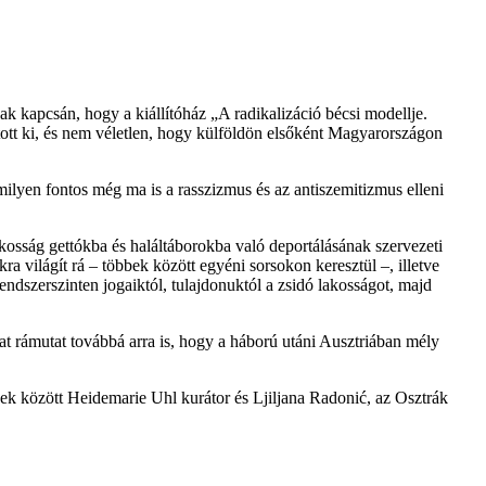
kapcsán, hogy a kiállítóház „A radikalizáció bécsi modellje.
tott ki, és nem véletlen, hogy külföldön elsőként Magyarországon
 milyen fontos még ma is a rasszizmus és az antiszemitizmus elleni
osság gettókba és haláltáborokba való deportálásának szervezeti
a világít rá – többek között egyéni sorsokon keresztül –, illetve
rendszerszinten jogaiktól, tulajdonuktól a zsidó lakosságot, majd
rlat rámutat továbbá arra is, hogy a háború utáni Ausztriában mély
ek között Heidemarie Uhl kurátor és Ljiljana Radonić, az Osztrák