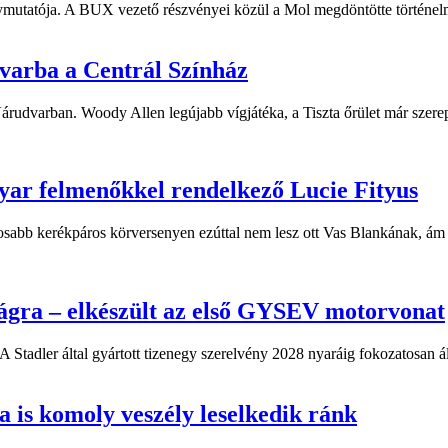
ymutatója. A BUX vezető részvényei közül a Mol megdöntötte történelm
dvarba a Centrál Színház
 Várudvarban. Woody Allen legújabb vígjátéka, a Tiszta őrület már sze
yar felmenőkkel rendelkező Lucie Fityus
sabb kerékpáros körversenyen ezúttal nem lesz ott Vas Blankának, ám a
ágra – elkészült az első GYSEV motorvonat
 Stadler által gyártott tizenegy szerelvény 2028 nyaráig fokozatosan á
 is komoly veszély leselkedik ránk