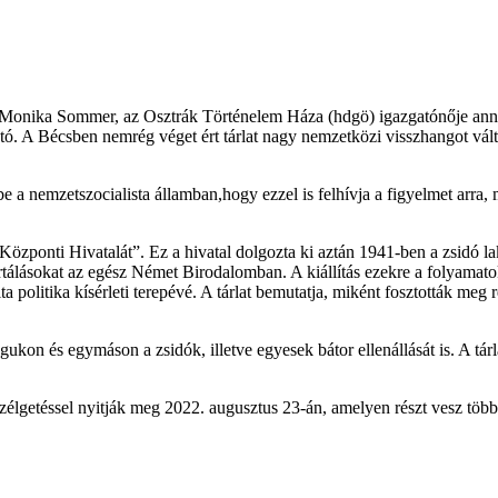
 Monika Sommer, az Osztrák Történelem Háza (hdgö) igazgatónője annak 
ható. A Bécsben nemrég véget ért tárlat nagy nemzetközi visszhangot vál
 be a nemzetszocialista államban,hogy ezzel is felhívja a figyelmet arra,
zponti Hivatalát”. Ez a hivatal dolgozta ki aztán 1941-ben a zsidó lak
tálásokat az egész Német Birodalomban. A kiállítás ezekre a folyamatokr
 politika kísérleti terepévé. A tárlat bemutatja, miként fosztották meg 
agukon és egymáson a zsidók, illetve egyesek bátor ellenállását is. A tá
lgetéssel nyitják meg 2022. augusztus 23-án, amelyen részt vesz több