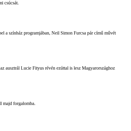
i csúcsát.
repel a színház programjában, Neil Simon Furcsa pár című művét
z ausztrál Lucie Fityus révén ezúttal is lesz Magyarországhoz
ll majd forgalomba.