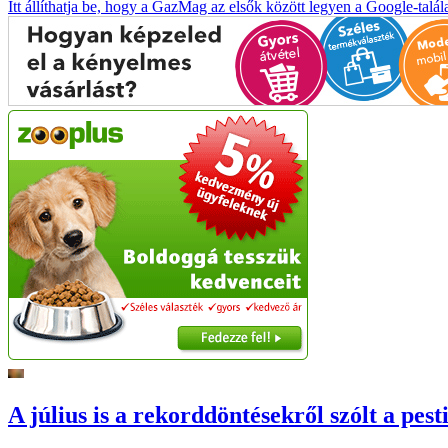
Itt állíthatja be, hogy a GazMag az elsők között legyen a Google-talál
A július is a rekorddöntésekről szólt a pest