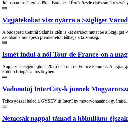
Júliusban ismét erősödött a Budapesti Értéktőzsde elsőszámú részvén
Vígjátékokat visz nyárra a Szigliget Váru
A budapesti Centrál Színház idén is két darabot mutat be a Szigliget
azonban a budapesti premier előtt láthatja a közönség.
Ismét indul a női Tour de France-on a mag
Augusztus elején rajtol a 2026-ös Tour de France Femmes. A legrango
kötődő bringás a mezőnyben.
Vadonatúj InterCity-k jönnek Magyarorsz
Teljes gőzzel halad a GYSEV új InterCity motorvonatainak gyártása. A
Nemcsak nappal támad a hőhullám: éjszaka