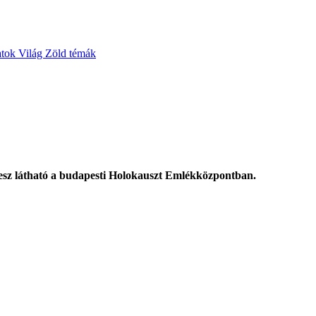
atok
Világ
Zöld témák
ól lesz látható a budapesti Holokauszt Emlékközpontban.