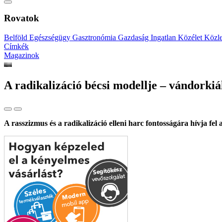
Rovatok
Belföld
Egészségügy
Gasztronómia
Gazdaság
Ingatlan
Közélet
Közl
Címkék
Magazinok
A radikalizáció bécsi modellje – vándorkiá
A rasszizmus és a radikalizáció elleni harc fontosságára hívja fe