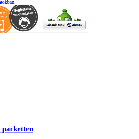
atokban.
i parketten