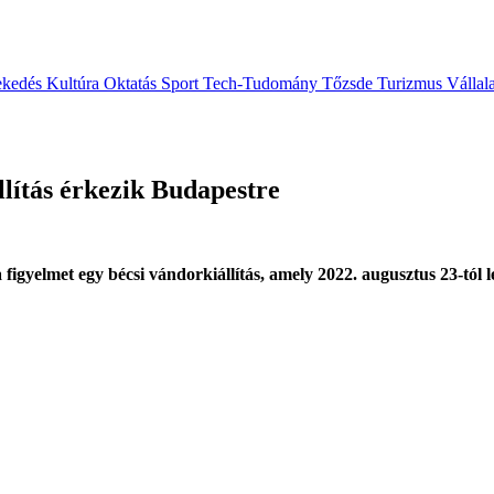
ekedés
Kultúra
Oktatás
Sport
Tech-Tudomány
Tőzsde
Turizmus
Vállal
llítás érkezik Budapestre
l a figyelmet egy bécsi vándorkiállítás, amely 2022. augusztus 23-t