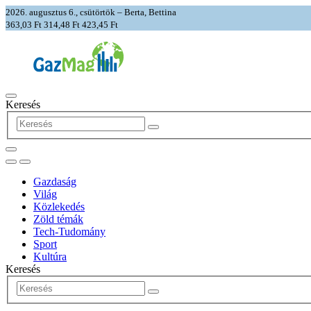
2026. augusztus 6., csütörtök – Berta, Bettina
363,03 Ft
314,48 Ft
423,45 Ft
Keresés
Gazdaság
Világ
Közlekedés
Zöld témák
Tech-Tudomány
Sport
Kultúra
Keresés