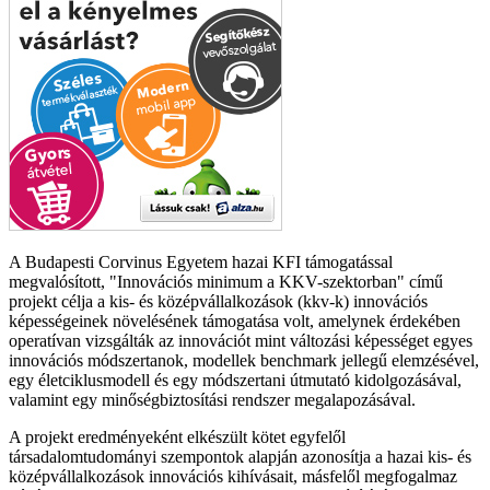
A Budapesti Corvinus Egyetem hazai KFI támogatással
megvalósított, "Innovációs minimum a KKV-szektorban" című
projekt célja a kis- és középvállalkozások (kkv-k) innovációs
képességeinek növelésének támogatása volt, amelynek érdekében
operatívan vizsgálták az innovációt mint változási képességet egyes
innovációs módszertanok, modellek benchmark jellegű elemzésével,
egy életciklusmodell és egy módszertani útmutató kidolgozásával,
valamint egy minőségbiztosítási rendszer megalapozásával.
A projekt eredményeként elkészült kötet egyfelől
társadalomtudományi szempontok alapján azonosítja a hazai kis- és
középvállalkozások innovációs kihívásait, másfelől megfogalmaz