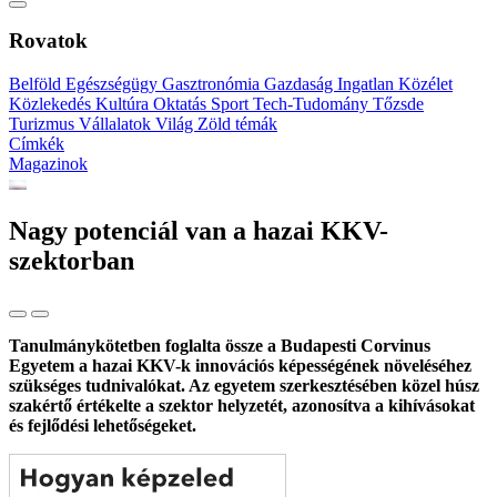
Rovatok
Belföld
Egészségügy
Gasztronómia
Gazdaság
Ingatlan
Közélet
Közlekedés
Kultúra
Oktatás
Sport
Tech-Tudomány
Tőzsde
Turizmus
Vállalatok
Világ
Zöld témák
Címkék
Magazinok
Nagy potenciál van a hazai KKV-
szektorban
Tanulmánykötetben foglalta össze a Budapesti Corvinus
Egyetem a hazai KKV-k innovációs képességének növeléséhez
szükséges tudnivalókat. Az egyetem szerkesztésében közel húsz
szakértő értékelte a szektor helyzetét, azonosítva a kihívásokat
és fejlődési lehetőségeket.