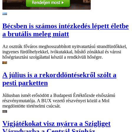
Bécsben is számos intézkedés lépett életbe
a brutális meleg miatt
Az osztrák főváros meghosszabbított nyitvatartású strandfürdőkkel,
ingyenes fürdőhelyekkel, ivókutakkal, hűsítő zónákkal és városi
hőségriasztási szolgálattal készül a rendkívüli hőségre.
A július is a rekorddöntésekről szólt a
pesti parketten
Júliusban ismét erősödött a Budapesti Értéktőzsde elsőszámú
részvénymutatója. A BUX vezető részvényei közül a Mol
megdöntötte történelmi csúcsát.
Vígjátékokat visz nyárra a Szigliget
Várudvarba a Centrál Színház