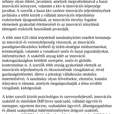
néhány olyan ötletet, javaslatot, amelyek megvalósításával a hazai
innovációs környezet, valamint a kkv-k innovációs képessége
javulhat. A szerzők a hazai kkv-szektor innovációs teljesítményének
javítására a többi között a vállalati innovációs teljesítmény
eszközeinek újragondolását, az innovációs törvény fogalmi
elemeinek gyakorlati értelmezését és az innováció irányítását
támogató eszközök használatát javasolják.
A több mint 620 oldal terjedelmű tanulmánykötet emellett bemutatja
az innováció és versenyképesség viszonyát, az innovációs
paradigmaváltozáshoz köthető új üzleti-stratégiai módszertanokat,
terminológiát, valamint a vonatkozó uniós és hazai jogszabályokat,
intézményeket. A szakértői anyag kitér az innováció
makrogazdaságban betöltött szerepére, uniós és globális
kontextusban is. A szerzők több ország gyakorlatát elemzik az
innovációs teljesítmények és ökoszisztémák vizsgálatával, rövid
gazdaságtörténettel, illetve a jelenlegi vállalkozási struktúra
ismertetésével. A tanulmány olyan felvetésekre, elemzési, kutatási
irányokra is rámutat, amelyek megalapozhatják a téma további
vizsgálatát, kidolgozását.
A kötet szerzői között pszichológus és szervezetfejlesztő, innovációs
szakértő és minősített IMP3rove tanácsadó, vállalati ügyvéd és
startupper, egyetemi docens, szabadalmi ügyvivő, államigazgatásban
és állami szakpolitikai háttérintézményben dolgozó szakértő,