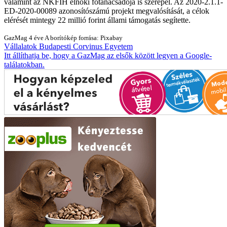
valamint az NKFIH elnöki főtanácsadója is szerepel. Az 2020-2.1.1-
ED-2020-00089 azonosítószámú projekt megvalósítását, a célok
elérését mintegy 22 millió forint állami támogatás segítette.
GazMag
4 éve
A borítókép forrása: Pixabay
Vállalatok
Budapesti Corvinus Egyetem
Itt állíthatja be, hogy a GazMag az elsők között legyen a Google-
találatokban.