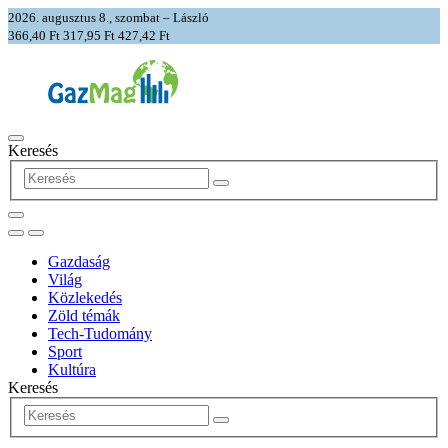
2026. augusztus 8., szombat – László
366,40 Ft
317,95 Ft
427,42 Ft
Keresés
Gazdaság
Világ
Közlekedés
Zöld témák
Tech-Tudomány
Sport
Kultúra
Keresés