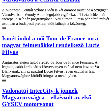
A budapesti Centrál Színház idén is két darabot mutat be a Szigliget
Várudvarban. Woody Allen legújabb vígjátéka, a Tiszta őrület már
szerepel a színház programjában, Neil Simon Furcsa pár című művét
azonban a budapesti premier előtt láthatja a közönség.
Ismét indul a női Tour de France-on a
magyar felmenőkkel rendelkező Lucie
Fityus
Augusztus elején rajtol a 2026-ös Tour de France Femmes. A
legrangosabb kerékpáros körversenyen ezúttal nem lesz ott Vas
Blankának, ám az ausztrál Lucie Fityus révén ezúttal is lesz
Magyarországhoz kötődő bringás a mezőnyben.
Vadonatúj InterCity-k jönnek
Magyarországra – elkészült az első
GYSEV motorvonat