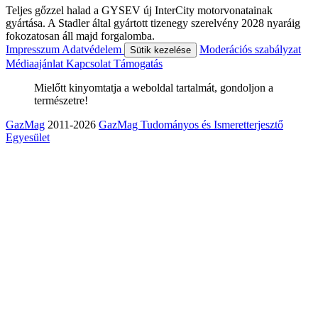
Teljes gőzzel halad a GYSEV új InterCity motorvonatainak
gyártása. A Stadler által gyártott tizenegy szerelvény 2028 nyaráig
fokozatosan áll majd forgalomba.
Impresszum
Adatvédelem
Moderációs szabályzat
Sütik kezelése
Médiaajánlat
Kapcsolat
Támogatás
Mielőtt kinyomtatja a weboldal tartalmát, gondoljon a
természetre!
GazMag
2011-2026
GazMag Tudományos és Ismeretterjesztő
Egyesület