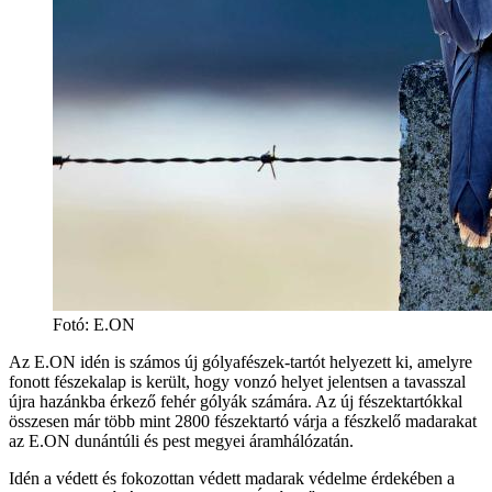
Fotó: E.ON
Az E.ON idén is számos új gólyafészek-tartót helyezett ki, amelyre
fonott fészekalap is került, hogy vonzó helyet jelentsen a tavasszal
újra hazánkba érkező fehér gólyák számára. Az új fészektartókkal
összesen már több mint 2800 fészektartó várja a fészkelő madarakat
az E.ON dunántúli és pest megyei áramhálózatán.
Idén a védett és fokozottan védett madarak védelme érdekében a