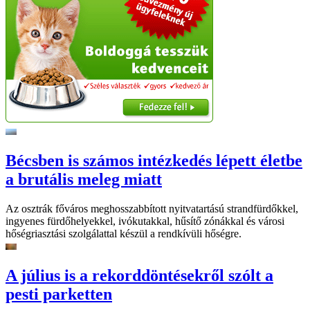
Bécsben is számos intézkedés lépett életbe
a brutális meleg miatt
Az osztrák főváros meghosszabbított nyitvatartású strandfürdőkkel,
ingyenes fürdőhelyekkel, ivókutakkal, hűsítő zónákkal és városi
hőségriasztási szolgálattal készül a rendkívüli hőségre.
A július is a rekorddöntésekről szólt a
pesti parketten