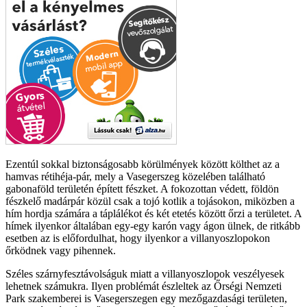
Ezentúl sokkal biztonságosabb körülmények között költhet az a
hamvas rétihéja-pár, mely a Vasegerszeg közelében található
gabonaföld területén épített fészket. A fokozottan védett, földön
fészkelő madárpár közül csak a tojó kotlik a tojásokon, miközben a
hím hordja számára a táplálékot és két etetés között őrzi a területet. A
hímek ilyenkor általában egy-egy karón vagy ágon ülnek, de ritkább
esetben az is előfordulhat, hogy ilyenkor a villanyoszlopokon
őrködnek vagy pihennek.
Széles szárnyfesztávolságuk miatt a villanyoszlopok veszélyesek
lehetnek számukra. Ilyen problémát észleltek az Őrségi Nemzeti
Park szakemberei is Vasegerszegen egy mezőgazdasági területen,