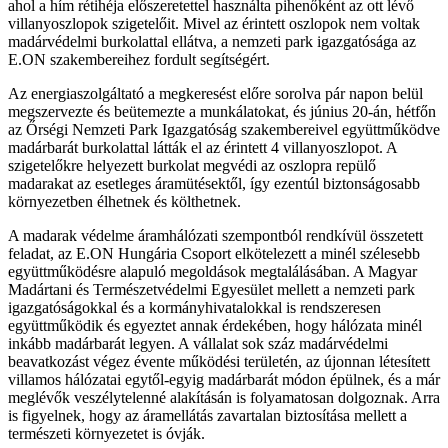
ahol a hím rétihéja előszeretettel használta pihenőként az ott lévő
villanyoszlopok szigetelőit. Mivel az érintett oszlopok nem voltak
madárvédelmi burkolattal ellátva, a nemzeti park igazgatósága az
E.ON szakembereihez fordult segítségért.
Az energiaszolgáltató a megkeresést előre sorolva pár napon belül
megszervezte és beütemezte a munkálatokat, és június 20-án, hétfőn
az Őrségi Nemzeti Park Igazgatóság szakembereivel együttműködve
madárbarát burkolattal látták el az érintett 4 villanyoszlopot. A
szigetelőkre helyezett burkolat megvédi az oszlopra repülő
madarakat az esetleges áramütésektől, így ezentúl biztonságosabb
környezetben élhetnek és költhetnek.
A madarak védelme áramhálózati szempontból rendkívül összetett
feladat, az E.ON Hungária Csoport elkötelezett a minél szélesebb
együttműködésre alapuló megoldások megtalálásában. A Magyar
Madártani és Természetvédelmi Egyesület mellett a nemzeti park
igazgatóságokkal és a kormányhivatalokkal is rendszeresen
együttműködik és egyeztet annak érdekében, hogy hálózata minél
inkább madárbarát legyen. A vállalat sok száz madárvédelmi
beavatkozást végez évente működési területén, az újonnan létesített
villamos hálózatai egytől-egyig madárbarát módon épülnek, és a már
meglévők veszélytelenné alakításán is folyamatosan dolgoznak. Arra
is figyelnek, hogy az áramellátás zavartalan biztosítása mellett a
természeti környezetet is óvják.