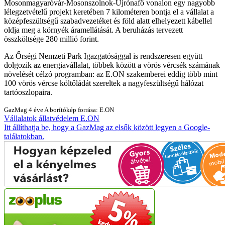
Mosonmagyaróvár-Mosonszolnok-Újrónafő vonalon egy nagyobb
lélegzetvételű projekt keretében 7 kilométeren bontja el a vállalat a
középfeszültségű szabadvezetéket és föld alatt elhelyezett kábellel
oldja meg a környék áramellátását. A beruházás tervezett
összköltsége 280 millió forint.
Az Őrségi Nemzeti Park Igazgatósággal is rendszeresen együtt
dolgozik az energiavállalat, többek között a vörös vércsék számának
növelését célzó programban: az E.ON szakemberei eddig több mint
100 vörös vércse költőládát szereltek a nagyfeszültségű hálózat
tartóoszlopaira.
GazMag
4 éve
A borítókép forrása: E.ON
Vállalatok
állatvédelem
E.ON
Itt állíthatja be, hogy a GazMag az elsők között legyen a Google-
találatokban.