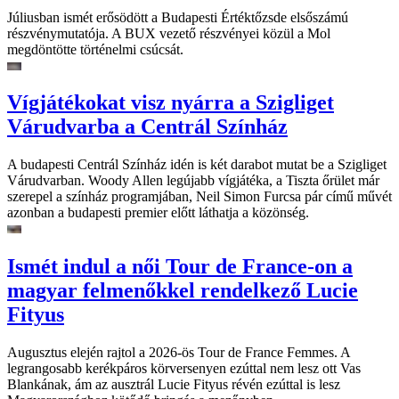
Júliusban ismét erősödött a Budapesti Értéktőzsde elsőszámú
részvénymutatója. A BUX vezető részvényei közül a Mol
megdöntötte történelmi csúcsát.
Vígjátékokat visz nyárra a Szigliget
Várudvarba a Centrál Színház
A budapesti Centrál Színház idén is két darabot mutat be a Szigliget
Várudvarban. Woody Allen legújabb vígjátéka, a Tiszta őrület már
szerepel a színház programjában, Neil Simon Furcsa pár című művét
azonban a budapesti premier előtt láthatja a közönség.
Ismét indul a női Tour de France-on a
magyar felmenőkkel rendelkező Lucie
Fityus
Augusztus elején rajtol a 2026-ös Tour de France Femmes. A
legrangosabb kerékpáros körversenyen ezúttal nem lesz ott Vas
Blankának, ám az ausztrál Lucie Fityus révén ezúttal is lesz