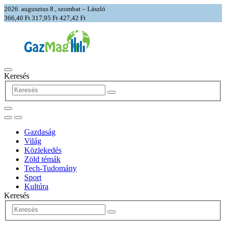
2026. augusztus 8., szombat – László
366,40 Ft
317,95 Ft
427,42 Ft
Keresés
Gazdaság
Világ
Közlekedés
Zöld témák
Tech-Tudomány
Sport
Kultúra
Keresés