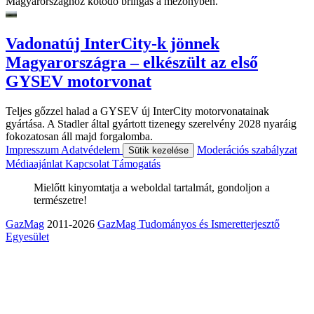
Magyarországhoz kötődő bringás a mezőnyben.
Vadonatúj InterCity-k jönnek
Magyarországra – elkészült az első
GYSEV motorvonat
Teljes gőzzel halad a GYSEV új InterCity motorvonatainak
gyártása. A Stadler által gyártott tizenegy szerelvény 2028 nyaráig
fokozatosan áll majd forgalomba.
Impresszum
Adatvédelem
Moderációs szabályzat
Sütik kezelése
Médiaajánlat
Kapcsolat
Támogatás
Mielőtt kinyomtatja a weboldal tartalmát, gondoljon a
természetre!
GazMag
2011-2026
GazMag Tudományos és Ismeretterjesztő
Egyesület