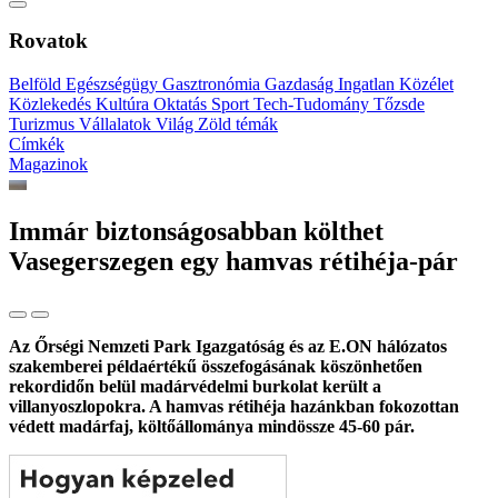
Rovatok
Belföld
Egészségügy
Gasztronómia
Gazdaság
Ingatlan
Közélet
Közlekedés
Kultúra
Oktatás
Sport
Tech-Tudomány
Tőzsde
Turizmus
Vállalatok
Világ
Zöld témák
Címkék
Magazinok
Immár biztonságosabban költhet
Vasegerszegen egy hamvas rétihéja-pár
Az Őrségi Nemzeti Park Igazgatóság és az E.ON hálózatos
szakemberei példaértékű összefogásának köszönhetően
rekordidőn belül madárvédelmi burkolat került a
villanyoszlopokra. A hamvas rétihéja hazánkban fokozottan
védett madárfaj, költőállománya mindössze 45-60 pár.