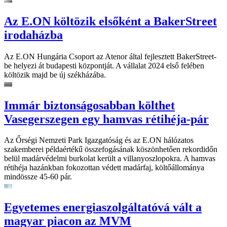
Az E.ON költözik elsőként a BakerStreet
irodaházba
Az E.ON Hungária Csoport az Atenor által fejlesztett BakerStreet-
be helyezi át budapesti központját. A vállalat 2024 első felében
költözik majd be új székházába.
Immár biztonságosabban költhet
Vasegerszegen egy hamvas rétihéja-pár
Az Őrségi Nemzeti Park Igazgatóság és az E.ON hálózatos
szakemberei példaértékű összefogásának köszönhetően rekordidőn
belül madárvédelmi burkolat került a villanyoszlopokra. A hamvas
rétihéja hazánkban fokozottan védett madárfaj, költőállománya
mindössze 45-60 pár.
Egyetemes energiaszolgáltatóvá vált a
magyar piacon az MVM