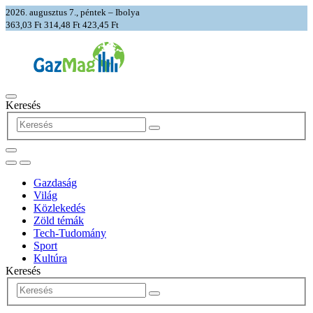
2026. augusztus 7., péntek – Ibolya
363,03 Ft
314,48 Ft
423,45 Ft
Keresés
Gazdaság
Világ
Közlekedés
Zöld témák
Tech-Tudomány
Sport
Kultúra
Keresés