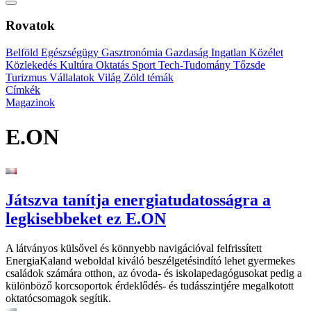
Rovatok
Belföld
Egészségügy
Gasztronómia
Gazdaság
Ingatlan
Közélet
Közlekedés
Kultúra
Oktatás
Sport
Tech-Tudomány
Tőzsde
Turizmus
Vállalatok
Világ
Zöld témák
Címkék
Magazinok
E.ON
Játszva tanítja energiatudatosságra a
legkisebbeket ez E.ON
A látványos külsővel és könnyebb navigációval felfrissített
EnergiaKaland weboldal kiváló beszélgetésindító lehet gyermekes
családok számára otthon, az óvoda- és iskolapedagógusokat pedig a
különböző korcsoportok érdeklődés- és tudásszintjére megalkotott
oktatócsomagok segítik.