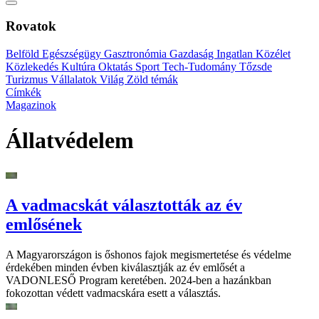
Rovatok
Belföld
Egészségügy
Gasztronómia
Gazdaság
Ingatlan
Közélet
Közlekedés
Kultúra
Oktatás
Sport
Tech-Tudomány
Tőzsde
Turizmus
Vállalatok
Világ
Zöld témák
Címkék
Magazinok
Állatvédelem
A vadmacskát választották az év
emlősének
A Magyarországon is őshonos fajok megismertetése és védelme
érdekében minden évben kiválasztják az év emlősét a
VADONLESŐ Program keretében. 2024-ben a hazánkban
fokozottan védett vadmacskára esett a választás.