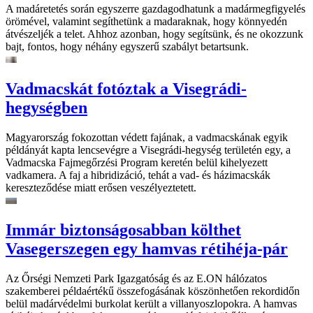
A madáretetés során egyszerre gazdagodhatunk a madármegfigyelés
örömével, valamint segíthetünk a madaraknak, hogy könnyedén
átvészeljék a telet. Ahhoz azonban, hogy segítsünk, és ne okozzunk
bajt, fontos, hogy néhány egyszerű szabályt betartsunk.
Vadmacskát fotóztak a Visegrádi-
hegységben
Magyarország fokozottan védett fajának, a vadmacskának egyik
példányát kapta lencsevégre a Visegrádi-hegység területén egy, a
Vadmacska Fajmegőrzési Program keretén belül kihelyezett
vadkamera. A faj a hibridizáció, tehát a vad- és házimacskák
kereszteződése miatt erősen veszélyeztetett.
Immár biztonságosabban költhet
Vasegerszegen egy hamvas rétihéja-pár
Az Őrségi Nemzeti Park Igazgatóság és az E.ON hálózatos
szakemberei példaértékű összefogásának köszönhetően rekordidőn
belül madárvédelmi burkolat került a villanyoszlopokra. A hamvas