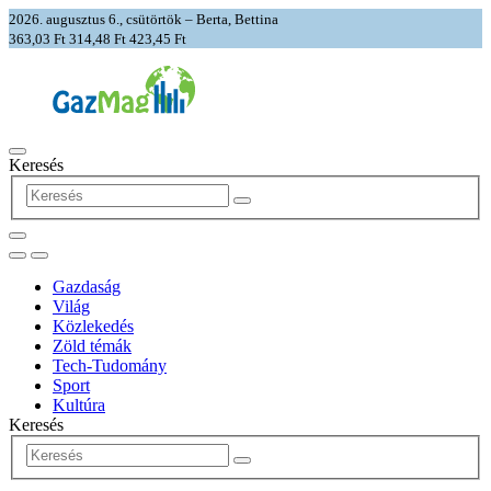
2026. augusztus 6., csütörtök – Berta, Bettina
363,03 Ft
314,48 Ft
423,45 Ft
Keresés
Gazdaság
Világ
Közlekedés
Zöld témák
Tech-Tudomány
Sport
Kultúra
Keresés