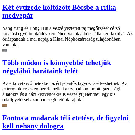
Két évtizede költözött Bécsbe a ritka
medvepár
Yang Yang és Long Hui a veszélyeztetett faj megőrzését célzó
kutatási együttműködés keretében váltak a bécsi állatkert lakóivá. Az
óriáspandák a mai napig a Kínai Népköztársaság tulajdonában
vannak.
Több módon is könnyebbé tehetjük
négylábú barátaink telét
Az elkövetkező hetekben azért jelentős fagyok is érkezhetnek. Az
extrém hideg az emberek mellett a szabadban tartott gazdasági
állatokra és a házi kedvencekre is veszélyt jelenthet, egy kis
odafigyeléssel azonban segíthetünk rajtuk.
Fontos a madarak téli etetése, de figyelni
kell néhány dologra