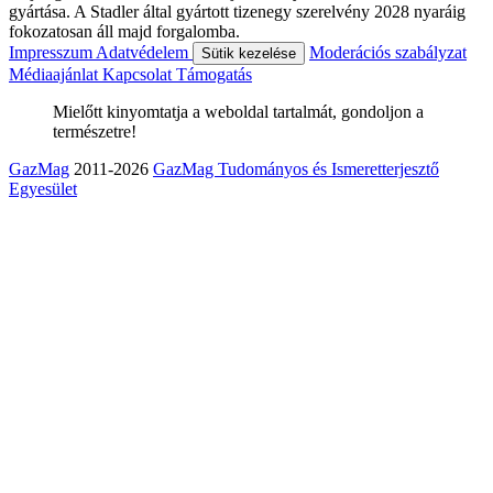
gyártása. A Stadler által gyártott tizenegy szerelvény 2028 nyaráig
fokozatosan áll majd forgalomba.
Impresszum
Adatvédelem
Moderációs szabályzat
Sütik kezelése
Médiaajánlat
Kapcsolat
Támogatás
Mielőtt kinyomtatja a weboldal tartalmát, gondoljon a
természetre!
GazMag
2011-2026
GazMag Tudományos és Ismeretterjesztő
Egyesület