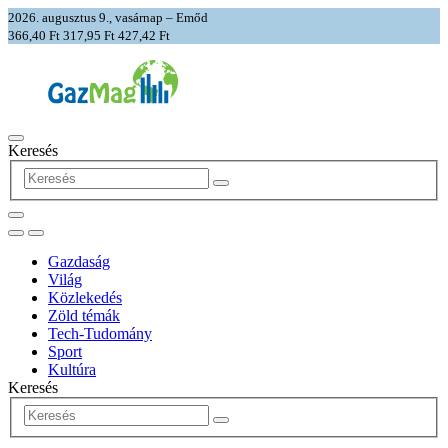
2026. augusztus 9., vasárnap – Emőd
366,40 Ft
317,95 Ft
427,42 Ft
Keresés
Gazdaság
Világ
Közlekedés
Zöld témák
Tech-Tudomány
Sport
Kultúra
Keresés