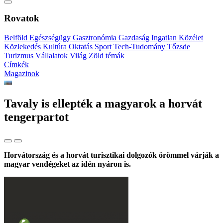
Rovatok
Belföld
Egészségügy
Gasztronómia
Gazdaság
Ingatlan
Közélet
Közlekedés
Kultúra
Oktatás
Sport
Tech-Tudomány
Tőzsde
Turizmus
Vállalatok
Világ
Zöld témák
Címkék
Magazinok
Tavaly is ellepték a magyarok a horvát
tengerpartot
Horvátország és a horvát turisztikai dolgozók örömmel várják a
magyar vendégeket az idén nyáron is.