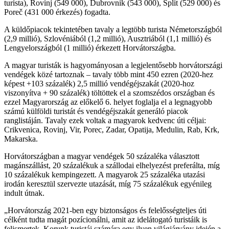
turista), Rovinj (549 000), Dubrovnik (543 000), Split (529 000) és
Poreč (431 000 érkezés) fogadta.
A küldőpiacok tekintetében tavaly a legtöbb turista Németországból
(2,9 millió), Szlovéniából (1,2 millió), Ausztriából (1,1 millió) és
Lengyelországból (1 millió) érkezett Horvátországba.
A magyar turisták is hagyományosan a legjelentősebb horvátországi
vendégek közé tartoznak – tavaly több mint 450 ezren (2020-hez
képest +103 százalék) 2,5 millió vendégéjszakát (2020-hoz
viszonyítva + 90 százalék) töltöttek el a szomszédos országban és
ezzel Magyarország az előkelő 6. helyet foglalja el a legnagyobb
számú külföldi turistát és vendégéjszakát generáló piacok
ranglistáján. Tavaly ezek voltak a magyarok kedvenc úti céljai:
Crikvenica, Rovinj, Vir, Porec, Zadar, Opatija, Medulin, Rab, Krk,
Makarska.
Horvátországban a magyar vendégek 50 százaléka választott
magánszállást, 20 százalékuk a szállodai elhelyezést preferálta, míg
10 százalékuk kempingezett. A magyarok 25 százaléka utazási
irodán keresztül szervezte utazását, míg 75 százalékuk egyénileg
indult útnak.
Horvátország 2021-ben egy biztonságos és felelősségteljes úti
célként tudta magát pozícionálni, amit az idelátogató turistáik is
felismertek. Korunk turistái számára egy ilyen világjárvány idején a