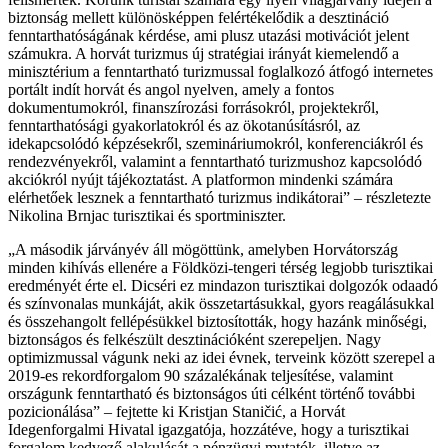
biztonság mellett különösképpen felértékelődik a desztináció
fenntarthatóságának kérdése, ami plusz utazási motivációt jelent
számukra. A horvát turizmus új stratégiai irányát kiemelendő a
minisztérium a fenntartható turizmussal foglalkozó átfogó internetes
portált indít horvát és angol nyelven, amely a fontos
dokumentumokról, finanszírozási forrásokról, projektekről,
fenntarthatósági gyakorlatokról és az ökotanúsításról, az
idekapcsolódó képzésekről, szemináriumokról, konferenciákról és
rendezvényekről, valamint a fenntartható turizmushoz kapcsolódó
akciókról nyújt tájékoztatást. A platformon mindenki számára
elérhetőek lesznek a fenntartható turizmus indikátorai
– részletezte
Nikolina Brnjac turisztikai és sportminiszter.
A második járványév áll mögöttünk, amelyben Horvátország
minden kihívás ellenére a Földközi-tengeri térség legjobb turisztikai
eredményét érte el. Dicséri ez mindazon turisztikai dolgozók odaadó
és színvonalas munkáját, akik összetartásukkal, gyors reagálásukkal
és összehangolt fellépésükkel biztosították, hogy hazánk minőségi,
biztonságos és felkészült desztinációként szerepeljen. Nagy
optimizmussal vágunk neki az idei évnek, terveink között szerepel a
2019-es rekordforgalom 90 százalékának teljesítése, valamint
országunk fenntartható és biztonságos úti célként történő további
pozicionálása
– fejtette ki Kristjan Staničić, a Horvát
Idegenforgalmi Hivatal igazgatója, hozzátéve, hogy a turisztikai
forgalom kedvező alakulását a pénzügyi mutatók, illetve az