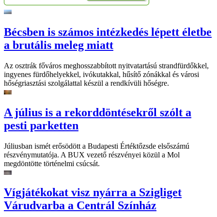
Bécsben is számos intézkedés lépett életbe
a brutális meleg miatt
Az osztrák főváros meghosszabbított nyitvatartású strandfürdőkkel,
ingyenes fürdőhelyekkel, ivókutakkal, hűsítő zónákkal és városi
hőségriasztási szolgálattal készül a rendkívüli hőségre.
A július is a rekorddöntésekről szólt a
pesti parketten
Júliusban ismét erősödött a Budapesti Értéktőzsde elsőszámú
részvénymutatója. A BUX vezető részvényei közül a Mol
megdöntötte történelmi csúcsát.
Vígjátékokat visz nyárra a Szigliget
Várudvarba a Centrál Színház