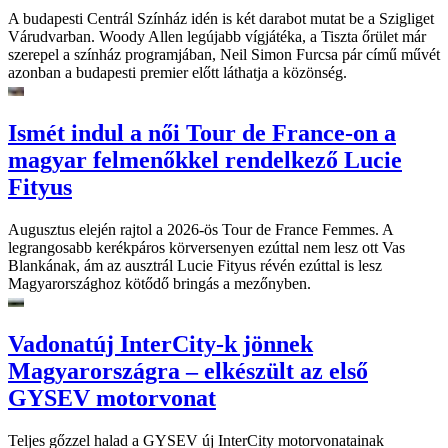
A budapesti Centrál Színház idén is két darabot mutat be a Szigliget
Várudvarban. Woody Allen legújabb vígjátéka, a Tiszta őrület már
szerepel a színház programjában, Neil Simon Furcsa pár című művét
azonban a budapesti premier előtt láthatja a közönség.
Ismét indul a női Tour de France-on a
magyar felmenőkkel rendelkező Lucie
Fityus
Augusztus elején rajtol a 2026-ös Tour de France Femmes. A
legrangosabb kerékpáros körversenyen ezúttal nem lesz ott Vas
Blankának, ám az ausztrál Lucie Fityus révén ezúttal is lesz
Magyarországhoz kötődő bringás a mezőnyben.
Vadonatúj InterCity-k jönnek
Magyarországra – elkészült az első
GYSEV motorvonat
Teljes gőzzel halad a GYSEV új InterCity motorvonatainak