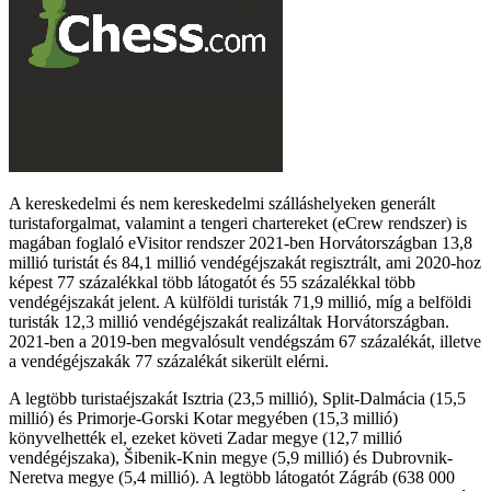
A kereskedelmi és nem kereskedelmi szálláshelyeken generált
turistaforgalmat, valamint a tengeri chartereket (eCrew rendszer) is
magában foglaló eVisitor rendszer 2021-ben Horvátországban 13,8
millió turistát és 84,1 millió vendégéjszakát regisztrált, ami 2020-hoz
képest 77 százalékkal több látogatót és 55 százalékkal több
vendégéjszakát jelent. A külföldi turisták 71,9 millió, míg a belföldi
turisták 12,3 millió vendégéjszakát realizáltak Horvátországban.
2021-ben a 2019-ben megvalósult vendégszám 67 százalékát, illetve
a vendégéjszakák 77 százalékát sikerült elérni.
A legtöbb turistaéjszakát Isztria (23,5 millió), Split-Dalmácia (15,5
millió) és Primorje-Gorski Kotar megyében (15,3 millió)
könyvelhették el, ezeket követi Zadar megye (12,7 millió
vendégéjszaka), Šibenik-Knin megye (5,9 millió) és Dubrovnik-
Neretva megye (5,4 millió). A legtöbb látogatót Zágráb (638 000