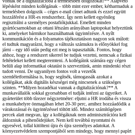
vonták be a digitalizációba a termelésben dolgozókat?** Alapvető
lépésként minden kollégának – több mint ezer ember, kétharmaduk a
termelésben dolgozik – céges e-mail címet adtunk és ezzel együtt
hozzáférést a HR-es rendszerhez. Így nem kellett egyénileg
regisztrálni a személyes postafiókjukkal. Emellett minden
gyártócsarnokban az ottani létszám arányában laptopokat helyeztünk
ki, amelyeket bármikor használhatnak ügyintézésre. A nyílt
kommunikáción és a folyamatos tájékoztatáson nagyon sok múlott:
el tudtuk magyarázni, hogy a változás számukra is előnyökkel fog
járni – egy idő után pedig ezt meg is tapasztalták. Fontos, hogy
ahhoz, hogy a rendszert sikerrel be tudjuk vezetni, nemcsak a fizikai
feltételeket kellett megteremteni. A kollégáink számára egy cégen
belüli alap informatikai oktatást is szerveztünk, amin mindenki részt
tudott venni. De ugyanilyen fontos volt a vezetők
szemléletformálása is, hogy segítsék, támogassák azokat a
kollégákat, akik digitális készségei még nincsenek a szükséges
szinten. **Milyen hozadékai vannak a digitalizációnak?** A
munkavállalók sokkal gyorsabban el tudják intézni az ügyeiket. A
gyárterület több tízezer négyzetméter: eljutni a HR irodába és vissza
a munkahelyre önmagában lehet 20-30 perc, amihez hozzáadódik a
várakozással és ügyintézéssel töltött idő. Mindez számítógépen
percek alatt megvan, így a kollégáknak nem adminisztrációra kell
áldozniuk a pihenőidejüket. Nem kell továbbá nyomtatni és
egyesével, tollal kitölteni újra és újra személyes adatokat. A
környezetvédelem szempontjából sem mindegy, hogy mennyi papírt