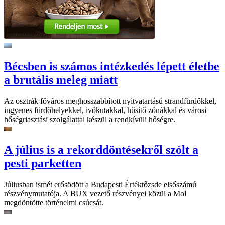
Bécsben is számos intézkedés lépett életbe
a brutális meleg miatt
Az osztrák főváros meghosszabbított nyitvatartású strandfürdőkkel,
ingyenes fürdőhelyekkel, ivókutakkal, hűsítő zónákkal és városi
hőségriasztási szolgálattal készül a rendkívüli hőségre.
A július is a rekorddöntésekről szólt a
pesti parketten
Júliusban ismét erősödött a Budapesti Értéktőzsde elsőszámú
részvénymutatója. A BUX vezető részvényei közül a Mol
megdöntötte történelmi csúcsát.