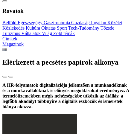
Rovatok
Belföld
Egészségügy
Gasztronómia
Gazdaság
Ingatlan
Közélet
Közlekedés
Kultúra
Oktatás
Sport
Tech-Tudomány
Tőzsde
Turizmus
Vállalatok
Világ
Zöld témák
Címkék
Magazinok
Elérkezett a pecsétes papírok alkonya
A HR-folyamatok digitalizációja jellemzően a munkaadóknak
és a munkavállalóknak is előnyös megoldásokat eredményez. A
termelőüzemekben mégis nehézségekbe ütközik az átállás: a
legfőbb akadályt többnyire a digitális eszközök és ismeretek
hiánya okozza.