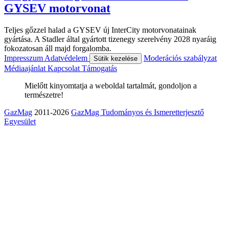
GYSEV motorvonat
Teljes gőzzel halad a GYSEV új InterCity motorvonatainak
gyártása. A Stadler által gyártott tizenegy szerelvény 2028 nyaráig
fokozatosan áll majd forgalomba.
Impresszum
Adatvédelem
Moderációs szabályzat
Sütik kezelése
Médiaajánlat
Kapcsolat
Támogatás
Mielőtt kinyomtatja a weboldal tartalmát, gondoljon a
természetre!
GazMag
2011-2026
GazMag Tudományos és Ismeretterjesztő
Egyesület