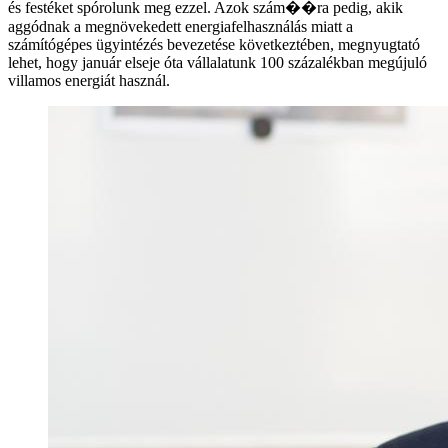
és festéket spórolunk meg ezzel. Azok szám��ra pedig, akik
aggódnak a megnövekedett energiafelhasználás miatt a
számítógépes ügyintézés bevezetése következtében, megnyugtató
lehet, hogy január elseje óta vállalatunk 100 százalékban megújuló
villamos energiát használ.