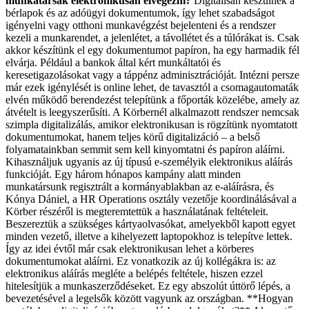
munkatársak elektronikusan elvégezni?
Digitálisan készülnek a
bérlapok és az adóügyi dokumentumok, így lehet szabadságot
igényelni vagy otthoni munkavégzést bejelenteni és a rendszer
kezeli a munkarendet, a jelenlétet, a távollétet és a túlórákat is. Csak
akkor készítünk el egy dokumentumot papíron, ha egy harmadik fél
elvárja. Például a bankok által kért munkáltatói és
keresetigazolásokat vagy a táppénz adminisztrációját. Intézni persze
már ezek igénylését is online lehet, de tavasztól a csomagautomaták
elvén működő berendezést telepítünk a főporták közelébe, amely az
átvételt is leegyszerűsíti. A Körbernél alkalmazott rendszer nemcsak
szimpla digitalizálás, amikor elektronikusan is rögzítünk nyomtatott
dokumentumokat, hanem teljes körű digitalizáció – a belső
folyamatainkban semmit sem kell kinyomtatni és papíron aláírni.
Kihasználjuk ugyanis az új típusú e-személyik elektronikus aláírás
funkcióját. Egy három hónapos kampány alatt minden
munkatársunk regisztrált a kormányablakban az e-aláírásra, és
Kónya Dániel, a HR Operations osztály vezetője koordinálásával a
Körber részéről is megteremtettük a használatának feltételeit.
Beszereztük a szükséges kártyaolvasókat, amelyekből kapott egyet
minden vezető, illetve a kihelyezett laptopokhoz is telepítve lettek.
Így az idei évtől már csak elektronikusan lehet a körberes
dokumentumokat aláírni. Ez vonatkozik az új kollégákra is: az
elektronikus aláírás megléte a belépés feltétele, hiszen ezzel
hitelesítjük a munkaszerződéseket. Ez egy abszolút úttörő lépés, a
bevezetésével a legelsők között vagyunk az országban. **Hogyan