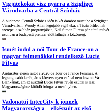
Vígjátékokat visz nyárra a Szigliget
Várudvarba a Centrál Színház
A budapesti Centrál Színház idén is két darabot mutat be a Szigliget
Várudvarban. Woody Allen legújabb vígjátéka, a Tiszta őrület már
szerepel a színház programjában, Neil Simon Furcsa pár című művét
azonban a budapesti premier előtt láthatja a közönség.
Ismét indul a női Tour de France-on a
magyar felmenőkkel rendelkező Lucie
Fityus
Augusztus elején rajtol a 2026-ös Tour de France Femmes. A
legrangosabb kerékpáros körversenyen ezúttal nem lesz ott Vas
Blankának, ám az ausztrál Lucie Fityus révén ezúttal is lesz
Magyarországhoz kötődő bringás a mezőnyben.
Vadonatúj InterCity-k jönnek
Magyarországra – elkészült az első