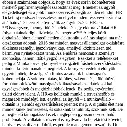
ebben a szakmában dolgozik, hogy az évek során köbméterben
mérhető papírmennyiségtől szabadíthat meg. Emellett az ügyfél-
elégedettséget és a jobb munkaszervezést segíti az idén elindult HR
Ticketing rendszer bevezetése, amellyel minden résztvevő számára
átláthatóvá és tervezhetővé válik az ügyintézés a HR-en.
**Összegezve, mennyi idő és befektetés egy ekkora vállalat HR
folyamatainak digitalizációja, és megéri-e?** A teljes körű
digitalizációhoz elengedhetetlen elektronikus aláírás alapjai ma már
országosan adottak. 2016 óta minden magyar állampolgár e-aláírásra
alkalmas személyi igazolványt kap, amellyel közhitelesen tud
bármilyen nyilatkozatot tenni. Az e-aláírás nemcsak a személyt
azonosítja, hanem időbélyegző is egyben. Ezekkel a feltételekkel
pedig a Munka törvénykönyvében rögzített írásbeli szerződéskötés
minden kritériumának is megfelel. A környezetvédelmi előnyök
egyértelműek, de az igazán fontos az adatok biztonsága és
koherenciája. A sok nyomtatás, kitöltés, szkennelés, különböző
formátumok közötti másolgatás kiiktatásával az adatok sokkal
egységesebbek és megbízhatóbbak lettek. Ez pedig egyértelmű
üzleti előnyt jelent. A HR-es kollégák munkája tervezhetőbb és
magasabb minőségű lett, egyúttal az ügyfél – a munkavállaló –
oldalán is jelentős egyszerűsítések jelentek meg. A digitális élet nem
mindenkinek természetes, és sokaknak tanulniuk, szokniuk kell. De
a megfelelő támogatással ezek meglepően gyorsan orvosolható
problémák. A vállalatok részéről ez nyilvánvaló befektetést követel,
hardver és szoftver oldalról, és people management részről is. De