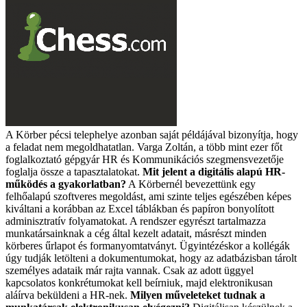
A Körber pécsi telephelye azonban saját példájával bizonyítja, hogy
a feladat nem megoldhatatlan. Varga Zoltán, a több mint ezer főt
foglalkoztató gépgyár HR és Kommunikációs szegmensvezetője
foglalja össze a tapasztalatokat.
Mit jelent a digitális alapú HR-
működés a gyakorlatban?
A Körbernél bevezettünk egy
felhőalapú szoftveres megoldást, ami szinte teljes egészében képes
kiváltani a korábban az Excel táblákban és papíron bonyolított
adminisztratív folyamatokat. A rendszer egyrészt tartalmazza
munkatársainknak a cég által kezelt adatait, másrészt minden
körberes űrlapot és formanyomtatványt. Ügyintézéskor a kollégák
úgy tudják letölteni a dokumentumokat, hogy az adatbázisban tárolt
személyes adataik már rajta vannak. Csak az adott üggyel
kapcsolatos konkrétumokat kell beírniuk, majd elektronikusan
aláírva beküldeni a HR-nek.
Milyen műveleteket tudnak a