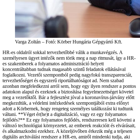
Varga Zoltán – Fotó: Körber Hungária Gépgyártó Kft.
HR-es oldalról sokkal tervezhetőbbé válik a munkavégzés. A
személyesen ügyet intézők nem törik meg a nap ritmusát, így a HR-
es szakemberek a folyamatos adminisztráció helyett
koncentráltabban tudnak magasabb szintű feladatok ellátásával
foglalkozni.
Vezetői szempontból pedig nagyfokú transzparenciát,
tervezhetőséget és egyszerű riportálhatóságot ad. Nem szabad
azonban megfeledkezni arról sem, hogy egy ilyen rendszer a pontos
adatokon alapul és ezeknek a biztosítása fegyelmezettséget követel
meg a vezetőktől.
Bár a fejlesztést jóval a koronavírus-járvány előtt
megkezdtük, a védelmi intézkedések szempontjából extra előnyt
adott a Körbernek, hogy rengeteg személyes találkozást ki tudtunk
váltani.
**Véget ér(he)t a digitalizáció, vagy ez egy folyamatos
fejlődés?** Ez egy folyamatos fejlődés, rendszeresen kell követni a
változó technológiai környezetet, az emberek reakcióit és elvárásait,
és alkalmazkodni ezekhez. A közeljövőben érkezik még a teljesen
digitális archiválási rendszer a HR-en, amiről mindenki tudja, aki