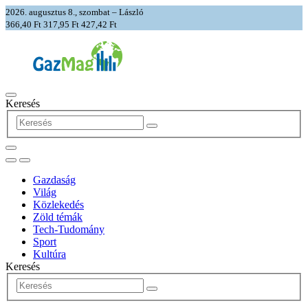
2026. augusztus 8., szombat – László
366,40 Ft
317,95 Ft
427,42 Ft
Keresés
Gazdaság
Világ
Közlekedés
Zöld témák
Tech-Tudomány
Sport
Kultúra
Keresés