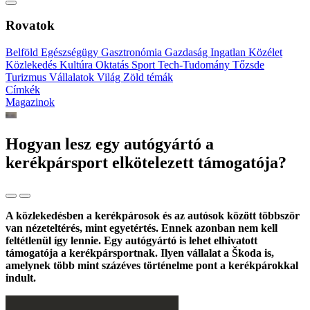
Rovatok
Belföld
Egészségügy
Gasztronómia
Gazdaság
Ingatlan
Közélet
Közlekedés
Kultúra
Oktatás
Sport
Tech-Tudomány
Tőzsde
Turizmus
Vállalatok
Világ
Zöld témák
Címkék
Magazinok
Hogyan lesz egy autógyártó a
kerékpársport elkötelezett támogatója?
A közlekedésben a kerékpárosok és az autósok között többször
van nézeteltérés, mint egyetértés. Ennek azonban nem kell
feltétlenül így lennie. Egy autógyártó is lehet elhivatott
támogatója a kerékpársportnak. Ilyen vállalat a Škoda is,
amelynek több mint százéves történelme pont a kerékpárokkal
indult.