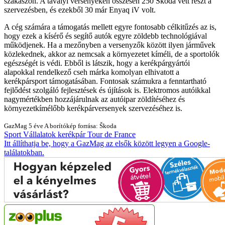
szakaszon. A tavalyi versenyeken összesen 250 Škoda vett részt a
szervezésben, és ezekből 30 már Enyaq iV volt.
A cég számára a támogatás mellett egyre fontosabb célkitűzés az is,
hogy ezek a kísérő és segítő autók egyre zöldebb technológiával
működjenek. Ha a mezőnyben a versenyzők között ilyen járművek
közlekednek, akkor az nemcsak a környezetet kíméli, de a sportolók
egészségét is védi. Ebből is látszik, hogy a kerékpárgyártói
alapokkal rendelkező cseh márka komolyan elhivatott a
kerékpársport támogatásában. Fontosak számukra a fenntartható
fejlődést szolgáló fejlesztések és újítások is. Elektromos autóikkal
nagymértékben hozzájárulnak az autóipar zöldítéséhez és
környezetkímélőbb kerékpárversenyek szervezéséhez is.
GazMag
5 éve
A borítókép forrása: Škoda
Sport
Vállalatok
kerékpár
Tour de France
Itt állíthatja be, hogy a GazMag az elsők között legyen a Google-
találatokban.