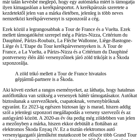
már talán kevésbé meglepő, hogy egy autómárka miért is támogatja
ilyen kimagaslóan a kerékpársportot. A kerékpározás szeretete a
kezdetektől jelen van a márka életében, jelenleg is több neves
nemzetközi kerékpárversenyt is szponzorál a cég.
Ezek közül a legrangosabbak a Tour de France és a Vuelta. Ezek
mellett támogatóként szerepel még a Párizs-Nizza, Critérium du
Dauphiné, Párizs-Roubaix, La Flèche Wallonne, Liège-Bastogne-
Liège és L’Etape du Tour kerékpárversenyeken is. A Tour de
France, a La Vuelta, a Párizs-Nizza és a Critérium du Dauphiné
pontverseny élén álló versenyzőinek járó zöld trikóját is a Škoda
szponzorálja.
A zöld trikó mellett a Tour de France hivatalos
gépjármű-partnere is a Škoda.
Aki követi ezeket a rangos eseményeket, az láthatja, hogy hatalmas
autóflottákra van szükség a versenyek háttér támogatásakor. Autókat
biztosítanak a szervezőknek, csapatoknak, versenybíróknak
egyaránt. Ez 2023-ig egészen biztosan így is marad, hiszen addig
szól a jelenlegi szponzori megállapodás a verseny szervezői és az
autógyártó között. A 2020-as év óta pedig még zöldebben van jelen
a mezőnyben a márka, hiszen ekkor debütált a flottában az
elektromos Škoda Enyaq iV. Ez a tisztán elektromos autó
versenyigazgatói járműként mutatkozott be először több Grand Tour