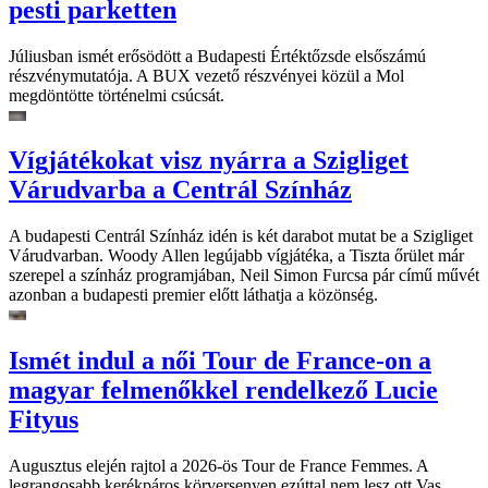
pesti parketten
Júliusban ismét erősödött a Budapesti Értéktőzsde elsőszámú
részvénymutatója. A BUX vezető részvényei közül a Mol
megdöntötte történelmi csúcsát.
Vígjátékokat visz nyárra a Szigliget
Várudvarba a Centrál Színház
A budapesti Centrál Színház idén is két darabot mutat be a Szigliget
Várudvarban. Woody Allen legújabb vígjátéka, a Tiszta őrület már
szerepel a színház programjában, Neil Simon Furcsa pár című művét
azonban a budapesti premier előtt láthatja a közönség.
Ismét indul a női Tour de France-on a
magyar felmenőkkel rendelkező Lucie
Fityus
Augusztus elején rajtol a 2026-ös Tour de France Femmes. A
legrangosabb kerékpáros körversenyen ezúttal nem lesz ott Vas