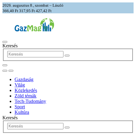
2026. augusztus 8., szombat – László
366,40 Ft
317,95 Ft
427,42 Ft
Keresés
Gazdaság
Világ
Közlekedés
Zöld témák
Tech-Tudomány
Sport
Kultúra
Keresés