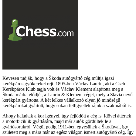
Kevesen tudják, hogy a Škoda autógyártó cég múltja igazi
kerékpáros gyökereket rejt. 1895-ben Václav Laurin, aki a Cseh
Kerékpáros Klub tagja volt és Václav Klement alapította meg a
Škoda márka elődjét, a Laurin & Klement céget, mely a Slavia nevű
kerékpárt gyártotta. A két lelkes vállalkozó olyan jó minőségű
kerékpárokat gyártott, hogy sokan felfigyeltek rájuk a szakmából is.
Ahogy haladtak a kor igényei, úgy fejlődött a cég is. Idővel áttértek
a motorbiciklik gyártására, majd már autók gördültek le a
gyártósorukról. Végül pedig 1911-ben egyesültek a Škodával, így
született meg a mára már az egész világon ismert autógyártó cég. Így