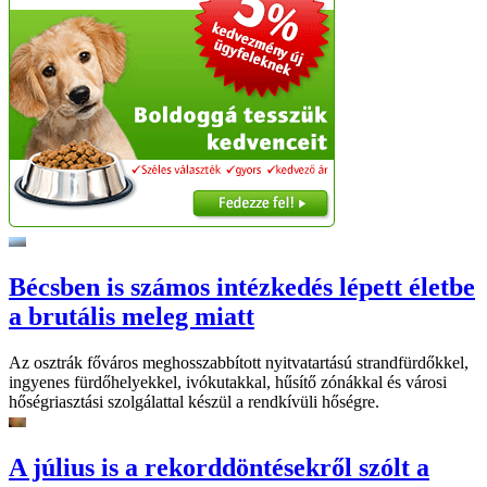
Bécsben is számos intézkedés lépett életbe
a brutális meleg miatt
Az osztrák főváros meghosszabbított nyitvatartású strandfürdőkkel,
ingyenes fürdőhelyekkel, ivókutakkal, hűsítő zónákkal és városi
hőségriasztási szolgálattal készül a rendkívüli hőségre.
A július is a rekorddöntésekről szólt a