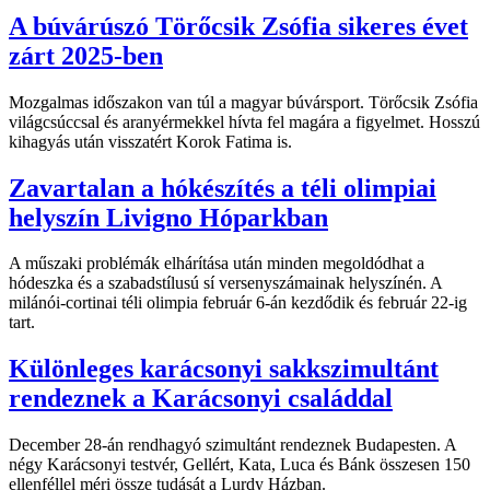
A búvárúszó Törőcsik Zsófia sikeres évet
zárt 2025-ben
Mozgalmas időszakon van túl a magyar búvársport. Törőcsik Zsófia
világcsúccsal és aranyérmekkel hívta fel magára a figyelmet. Hosszú
kihagyás után visszatért Korok Fatima is.
Zavartalan a hókészítés a téli olimpiai
helyszín Livigno Hóparkban
A műszaki problémák elhárítása után minden megoldódhat a
hódeszka és a szabadstílusú sí versenyszámainak helyszínén. A
milánói-cortinai téli olimpia február 6-án kezdődik és február 22-ig
tart.
Különleges karácsonyi sakkszimultánt
rendeznek a Karácsonyi családdal
December 28-án rendhagyó szimultánt rendeznek Budapesten. A
négy Karácsonyi testvér, Gellért, Kata, Luca és Bánk összesen 150
ellenféllel méri össze tudását a Lurdy Házban.