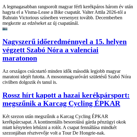
A legmagasabban rangsorolt magyar férfi kerékpáros három év után
hagyta el a Visma-Lease a Bike csapatát. Valter Attila 2026-tól a
Bahrain Victorious színeiben versenyez tovább. Decemberben
megkezte az edzéseket az új csapatánál.
Nagyszerű időeredménnyel a 15. helyen
végzett Szabó Nóra a valenciai
maratonon
Az országos csúcstartó minden idők második legjobb magyar
maratoni idejét futotta. A mosonmagyaróvári születésű Szabó Nóra
civilben dolgozik és tanul is.
Rossz hírt kapott a hazai kerékpársport:
megszűnik a Karcag Cycling ÉPKAR
Két szezon után megszűnik a Karcag Cycling ÉPKAR
kerékpárcsapat. A kontinentális besorolású gárda pénzügyi okok
miatt kénytelen lehúzni a rolót. A csapat fennállása mindkét
szezonjában résztvevője volt a Tour De Hongrie-nak.