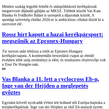
Minden szakág legjobb felnőtt és utánpótláskorú kerékpárosát
megnevezte díjátadó gáláján az MKSZ. Többek között Vas Kata
Blanka és Feldhofer Bálint is szerepelt a díjazottak között. A
sportági szövetség elnöke 2026-re is ambiciózus célokat tűzött ki a
szervezet elé.
Rossz hírt kapott a hazai kerékpársport:
megszűnik az Epronex-Hungary
Tíz szezon után lehúzza a rolót az Epronex-Hungary
kerékpárcsapata. A kontinentális besorolású csapat az elmúlt
években több szép eredményt is elért, és rendszeres résztvevője volt
a Tour De Hongrie-nak.
Vas Blanka a 11. lett a cyclocross Eb-n,
Inge van der Heijden a meglepetés
győztes
Egymást követő nyolcadik évben lett holland női Európa-bajnoka a
terepkerékpárnak. Inge van der Heijden az első Eb-aranyát nyerte.