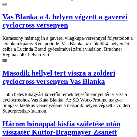
Vas Blanka a 4. helyen végzett a gaverei
cyclocross versenyen
Karácsony másnapján a gaverei világkupa-versennyel folytatódott a
terepkerékpáros Kerstperiode. Vas Blanka az előkelő 4. helyen ért
célba a Lucinda Brand győzelmével zárult viadalon. Bruchner
Regina a 40. helyen zárt.
Második hellyel tért vissza a zolderi
cyclocross versenyen Vas Blanka
Több hetes kihagyást követőn remek teljesítménnyel tért vissza a
cyclocrosshoz Vas Kata Blanka. Az SD Worx-Protime magyar
bringása taktikus versenyzéssel a második helyen végzett a zolderi
Superprestige-futamon.
Három hónappal kisfia születése után
visszatér Kuttor-Bragmayer Zsanett