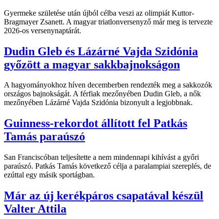
Gyermeke születése után újból célba veszi az olimpiát Kuttor-
Bragmayer Zsanett. A magyar triatlonversenyző már meg is tervezte
2026-os versenynaptárát.
Dudin Gleb és Lázárné Vajda Szidónia
győzött a magyar sakkbajnokságon
A hagyományokhoz híven decemberben rendezték meg a sakkozók
országos bajnokságát. A férfiak mezőnyében Dudin Gleb, a nők
mezőnyében Lázárné Vajda Szidónia bizonyult a legjobbnak.
Guinness-rekordot állított fel Patkás
Tamás paraúszó
San Franciscóban teljesítette a nem mindennapi kihívást a győri
paraúszó. Patkás Tamás következő célja a paralampiai szereplés, de
ezúttal egy másik sportágban.
Már az új kerékpáros csapatával készül
Valter Attila