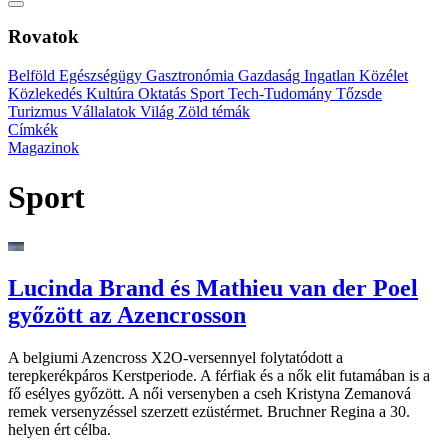
Rovatok
Belföld
Egészségügy
Gasztronómia
Gazdaság
Ingatlan
Közélet
Közlekedés
Kultúra
Oktatás
Sport
Tech-Tudomány
Tőzsde
Turizmus
Vállalatok
Világ
Zöld témák
Címkék
Magazinok
Sport
Lucinda Brand és Mathieu van der Poel
győzött az Azencrosson
A belgiumi Azencross X2O-versennyel folytatódott a
terepkerékpáros Kerstperiode. A férfiak és a nők elit futamában is a
fő esélyes győzött. A női versenyben a cseh Kristyna Zemanová
remek versenyzéssel szerzett ezüstérmet. Bruchner Regina a 30.
helyen ért célba.