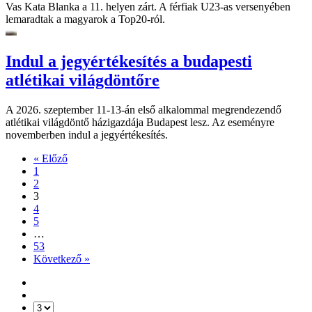
Vas Kata Blanka a 11. helyen zárt. A férfiak U23-as versenyében
lemaradtak a magyarok a Top20-ról.
Indul a jegyértékesítés a budapesti
atlétikai világdöntőre
A 2026. szeptember 11-13-án első alkalommal megrendezendő
atlétikai világdöntő házigazdája Budapest lesz. Az eseményre
novemberben indul a jegyértékesítés.
« Előző
1
2
3
4
5
…
53
Következő »