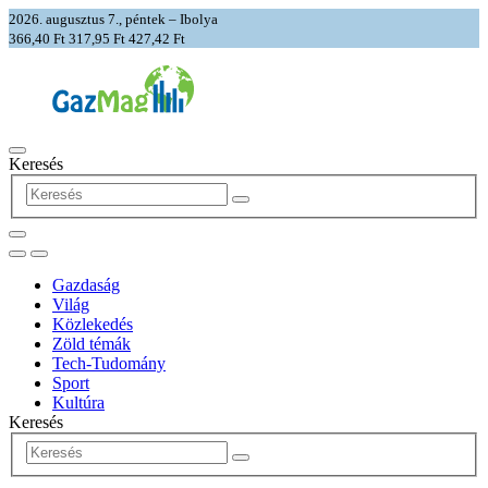
2026. augusztus 7., péntek – Ibolya
366,40 Ft
317,95 Ft
427,42 Ft
Keresés
Gazdaság
Világ
Közlekedés
Zöld témák
Tech-Tudomány
Sport
Kultúra
Keresés