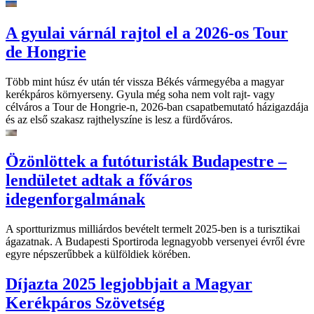
A gyulai várnál rajtol el a 2026-os Tour
de Hongrie
Több mint húsz év után tér vissza Békés vármegyéba a magyar
kerékpáros környerseny. Gyula még soha nem volt rajt- vagy
célváros a Tour de Hongrie-n, 2026-ban csapatbemutató házigazdája
és az első szakasz rajthelyszíne is lesz a fürdőváros.
Özönlöttek a futóturisták Budapestre –
lendületet adtak a főváros
idegenforgalmának
A sportturizmus milliárdos bevételt termelt 2025-ben is a turisztikai
ágazatnak. A Budapesti Sportiroda legnagyobb versenyei évről évre
egyre népszerűbbek a külföldiek körében.
Díjazta 2025 legjobbjait a Magyar
Kerékpáros Szövetség