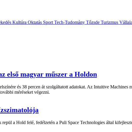
ekedés
Kultúra
Oktatás
Sport
Tech-Tudomány
Tőzsde
Turizmus
Vállal
t az első magyar műszer a Holdon
lszínére és 38 percen át szolgáltatott adatokat. Az Intuitive Machines
t további méréseket végezni.
ízszimatolója
epül a Hold felé, fedélzetén a Puli Space Technologies által kifejleszt