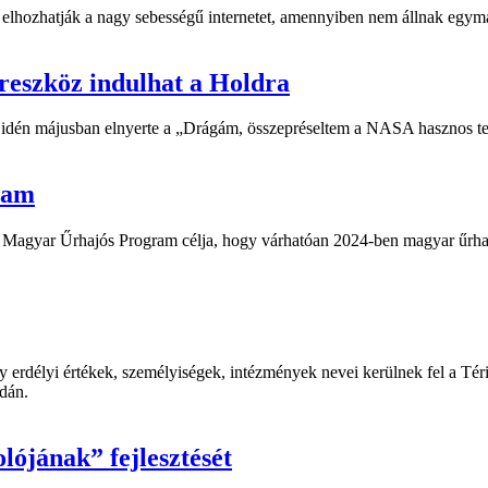
 elhozhatják a nagy sebességű internetet, amennyiben nem állnak egymá
reszköz indulhat a Holdra
es idén májusban elnyerte a „Drágám, összepréseltem a NASA hasznos ter
ram
Magyar Űrhajós Program célja, hogy várhatóan 2024-ben magyar űrha
 mely erdélyi értékek, személyiségek, intézmények nevei kerülnek fel a 
ndán.
lójának” fejlesztését