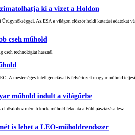
imatolhatja ki a vizet a Holdon
i Űrügynökséggel. Az ESA a világon először holdi kutatási adatokat vá
obb cseh műhold
g cseh technológiát használ.
űhold
 A mesterséges intelligenciával is felvértezett magyar műhold teljesítet
gyar műhold indult a világűrbe
 cipősdoboz méretű kockaműhold feladata a Föld pásztázása lesz.
mét is lehet a LEO-műholdrendszer