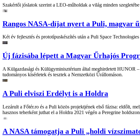
Szakértői jóslatok szerint a LEO-műholdak a világ minden szegletébe
Rangos NASA-díjat nyert a Puli, magyar ű
Két év fejlesztés és prototípuskészítés után a Puli Space Technologi
Új fázisába lépett a Magyar Űrhajós Prog
A Külgazdasági és Külügyminisztérium által meghirdetett HUNOR – 
tudományos kísérletek és tesztek a Nemzetközi Űrállomáson.
A Puli elviszi Erdélyt is a Holdra
Lezárult a Főtér.ro és a Puli közös projektjének első fázisa: eldőlt,
hasznos teherként juthat el a Holdra 2021 végén a Peregrine holdszo
A NASA támogatja a Puli „holdi vízszimato