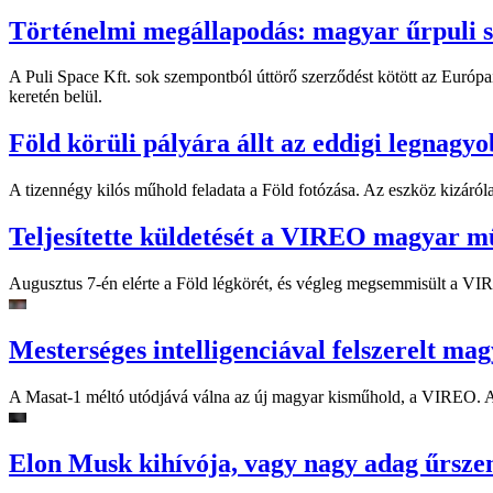
Történelmi megállapodás: magyar űrpuli sz
A Puli Space Kft. sok szempontból úttörő szerződést kötött az Európa
keretén belül.
Föld körüli pályára állt az eddigi legnagy
A tizennégy kilós műhold feladata a Föld fotózása. Az eszköz kizáróla
Teljesítette küldetését a VIREO magyar m
Augusztus 7-én elérte a Föld légkörét, és végleg megsemmisült a VIREO.
Mesterséges intelligenciával felszerelt ma
A Masat-1 méltó utódjává válna az új magyar kisműhold, a VIREO. A
Elon Musk kihívója, vagy nagy adag űrsze