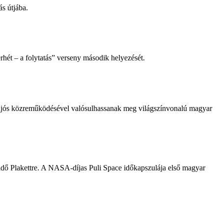
s útjába.
hét – a folytatás” verseny második helyezését.
jós közreműködésével valósulhassanak meg világszínvonalú magyar
Téridő Plakettre. A NASA-díjas Puli Space időkapszulája első magyar