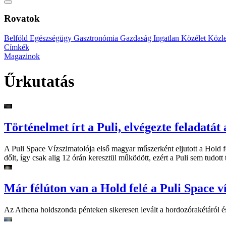
Rovatok
Belföld
Egészségügy
Gasztronómia
Gazdaság
Ingatlan
Közélet
Közl
Címkék
Magazinok
Űrkutatás
Történelmet írt a Puli, elvégezte feladatá
A Puli Space Vízszimatolója első magyar műszerként eljutott a Hold fe
dőlt, így csak alig 12 órán keresztül működött, ezért a Puli sem tudot
Már félúton van a Hold felé a Puli Space v
Az Athena holdszonda pénteken sikeresen levált a hordozórakétáról és r