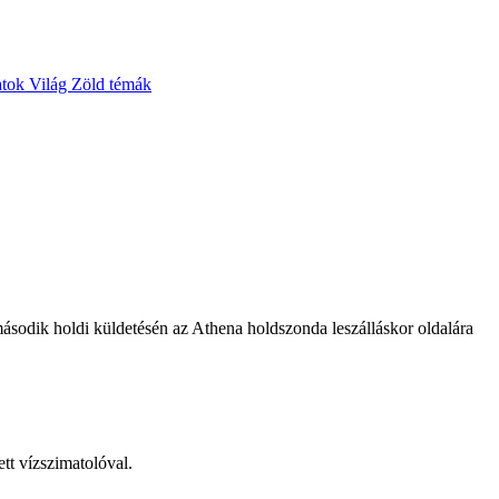
atok
Világ
Zöld témák
 második holdi küldetésén az Athena holdszonda leszálláskor oldalára
ett vízszimatolóval.