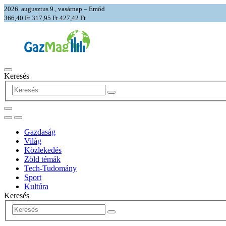
2026. augusztus 9., vasárnap – Emőd
366,40 Ft
317,95 Ft
427,42 Ft
Keresés
Gazdaság
Világ
Közlekedés
Zöld témák
Tech-Tudomány
Sport
Kultúra
Keresés