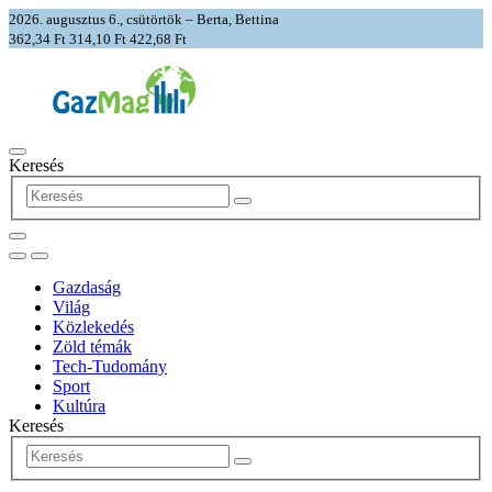
2026. augusztus 6., csütörtök – Berta, Bettina
362,34 Ft
314,10 Ft
422,68 Ft
Keresés
Gazdaság
Világ
Közlekedés
Zöld témák
Tech-Tudomány
Sport
Kultúra
Keresés