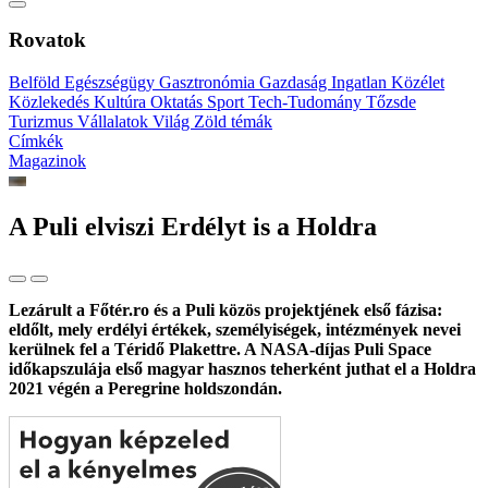
Rovatok
Belföld
Egészségügy
Gasztronómia
Gazdaság
Ingatlan
Közélet
Közlekedés
Kultúra
Oktatás
Sport
Tech-Tudomány
Tőzsde
Turizmus
Vállalatok
Világ
Zöld témák
Címkék
Magazinok
A Puli elviszi Erdélyt is a Holdra
Lezárult a Főtér.ro és a Puli közös projektjének első fázisa:
eldőlt, mely erdélyi értékek, személyiségek, intézmények nevei
kerülnek fel a Téridő Plakettre. A NASA-díjas Puli Space
időkapszulája első magyar hasznos teherként juthat el a Holdra
2021 végén a Peregrine holdszondán.