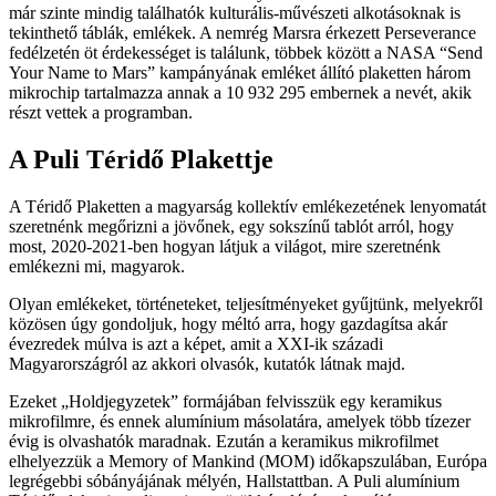
már szinte mindig találhatók kulturális-művészeti alkotásoknak is
tekinthető táblák, emlékek. A nemrég Marsra érkezett Perseverance
fedélzetén öt érdekességet is találunk, többek között a NASA “Send
Your Name to Mars” kampányának emléket állító plaketten három
mikrochip tartalmazza annak a 10 932 295 embernek a nevét, akik
részt vettek a programban.
A Puli Téridő Plakettje
A Téridő Plaketten a magyarság kollektív emlékezetének lenyomatát
szeretnénk megőrizni a jövőnek, egy sokszínű tablót arról, hogy
most, 2020-2021-ben hogyan látjuk a világot, mire szeretnénk
emlékezni mi, magyarok.
Olyan emlékeket, történeteket, teljesítményeket gyűjtünk, melyekről
közösen úgy gondoljuk, hogy méltó arra, hogy gazdagítsa akár
évezredek múlva is azt a képet, amit a XXI-ik századi
Magyarországról az akkori olvasók, kutatók látnak majd.
Ezeket „Holdjegyzetek” formájában felvisszük egy keramikus
mikrofilmre, és ennek alumínium másolatára, amelyek több tízezer
évig is olvashatók maradnak. Ezután a keramikus mikrofilmet
elhelyezzük a Memory of Mankind (MOM) időkapszulában, Európa
legrégebbi sóbányájának mélyén, Hallstattban. A Puli alumínium