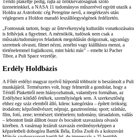
Téridő plakettje pedig, rajta az örökkévalóságnak szóló
üzeneteinkkel, a NASA 11 tudományos műszerével együtt utazik a
Holdra az Astrobotic cég Peregrine nevű, a megérkezés után
véglegesen a Holdon maradó leszállóegységének fedélzetén.
Fontosnak tartom, hogy az űrtevékenység kulturális vonatkozásaira
is felhívjuk a figyelmet. A mérnökök, tudósok nem csak a
műszaki/tudományos feladatok megoldásán dolgoznak, ugyanúgy
szeretnek olvasni, filmet nézni, zenélni vagy kiállításra menni, a
történelemmel foglalkozni, mint bárki más
– emelte ki Pacher
Tibor, a Puli Space vezetője.
Erdély Holdbázis
A Főtér erdélyi magyar nyelvű hírportál többször is beszámolt a Puli
munkájáról. Természetes volt, hogy felmerült a gondolat, hogy a
Téridő Plakettről nem hiányozhatnak, valamilyen formában, az
Erdélyhez kötődő értékek, személyiségek sem. A szerkesztőség
ehhez egy száz elemből álló, kilenc kategóriára – épített örökség;
irodalom; képzőművészet; néprajz, gasztronómia; sport; színház,
film, fotó, zene; természet; történelem; tudomány, társadalom, vallás
– lebontott listát állított össze és bocsátott szavazásra olvasói
körében. A vasárnap lezárult szavazás eredményeképpen a
képzeletbeli dobogóra Bartók Béla, Erőss Zsolt és a kolozsvári
Mátyás-szoborcsoport került fel, de impresszív a 25 legtöbb