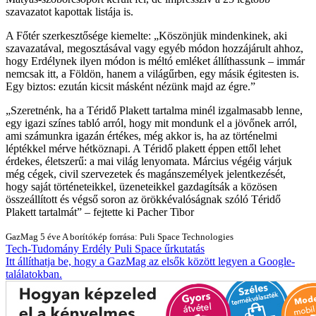
szavazatot kapottak listája is.
A Főtér szerkesztősége kiemelte:
Köszönjük mindenkinek, aki
szavazatával, megosztásával vagy egyéb módon hozzájárult ahhoz,
hogy Erdélynek ilyen módon is méltó emléket állíthassunk – immár
nemcsak itt, a Földön, hanem a világűrben, egy másik égitesten is.
Egy biztos: ezután kicsit másként nézünk majd az égre.
Szeretnénk, ha a Téridő Plakett tartalma minél izgalmasabb lenne,
egy igazi színes tabló arról, hogy mit mondunk el a jövőnek arról,
ami számunkra igazán értékes, még akkor is, ha az történelmi
léptékkel mérve hétköznapi. A Téridő plakett éppen ettől lehet
érdekes, életszerű: a mai világ lenyomata. Március végéig várjuk
még cégek, civil szervezetek és magánszemélyek jelentkezését,
hogy saját történeteikkel, üzeneteikkel gazdagítsák a közösen
összeállított és végső soron az örökkévalóságnak szóló Téridő
Plakett tartalmát
– fejtette ki Pacher Tibor
GazMag
5 éve
A borítókép forrása: Puli Space Technologies
Tech-Tudomány
Erdély
Puli Space
űrkutatás
Itt állíthatja be, hogy a GazMag az elsők között legyen a Google-
találatokban.