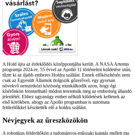
A Hold újra az érdeklődés középpontjába került. A NASA Artemis
programja 2024-re, 55 évvel az Apolló 11 történelmi küldetése után,
tűzte ki az újabb emberes Holdra szállást. Ennek előkészítésén nem
csak az Egyesült Államok dolgozik gőzerővel, egy gyorsan
növekvő nemzetközi közösség munkálkodik azon, hogy égi
kísérőnkön fenntartható módon teremtsük meg az emberiség állandó
jelenlétét. Ehhez ugyanúgy ember nélküli küldetések kellenek az
első körökben, ahogy az Apollo programban is automata
felderítőkkel készítették elő a holdra szállást.
Névjegyek az űreszközökön
A robotikus felderítőkön a tudományos-műszaki kutatás mellett ma