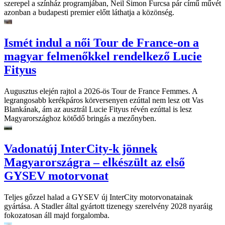
szerepel a színház programjában, Neil Simon Furcsa pár című művét
azonban a budapesti premier előtt láthatja a közönség.
Ismét indul a női Tour de France-on a
magyar felmenőkkel rendelkező Lucie
Fityus
Augusztus elején rajtol a 2026-ös Tour de France Femmes. A
legrangosabb kerékpáros körversenyen ezúttal nem lesz ott Vas
Blankának, ám az ausztrál Lucie Fityus révén ezúttal is lesz
Magyarországhoz kötődő bringás a mezőnyben.
Vadonatúj InterCity-k jönnek
Magyarországra – elkészült az első
GYSEV motorvonat
Teljes gőzzel halad a GYSEV új InterCity motorvonatainak
gyártása. A Stadler által gyártott tizenegy szerelvény 2028 nyaráig
fokozatosan áll majd forgalomba.