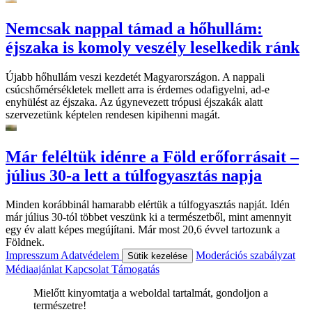
Nemcsak nappal támad a hőhullám:
éjszaka is komoly veszély leselkedik ránk
Újabb hőhullám veszi kezdetét Magyarországon. A nappali
csúcshőmérsékletek mellett arra is érdemes odafigyelni, ad-e
enyhülést az éjszaka. Az úgynevezett trópusi éjszakák alatt
szervezetünk képtelen rendesen kipihenni magát.
Már feléltük idénre a Föld erőforrásait –
július 30-a lett a túlfogyasztás napja
Minden korábbinál hamarabb elértük a túlfogyasztás napját. Idén
már július 30-tól többet veszünk ki a természetből, mint amennyit
egy év alatt képes megújítani. Már most 20,6 évvel tartozunk a
Földnek.
Impresszum
Adatvédelem
Moderációs szabályzat
Sütik kezelése
Médiaajánlat
Kapcsolat
Támogatás
Mielőtt kinyomtatja a weboldal tartalmát, gondoljon a
természetre!