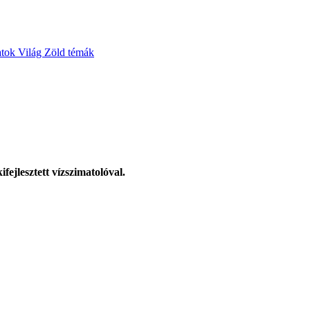
atok
Világ
Zöld témák
fejlesztett vízszimatolóval.