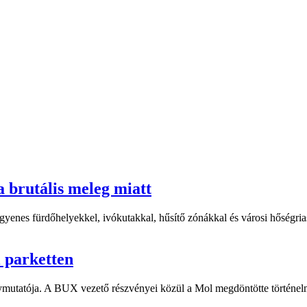
a brutális meleg miatt
yenes fürdőhelyekkel, ivókutakkal, hűsítő zónákkal és városi hőségriasz
i parketten
ymutatója. A BUX vezető részvényei közül a Mol megdöntötte történelm