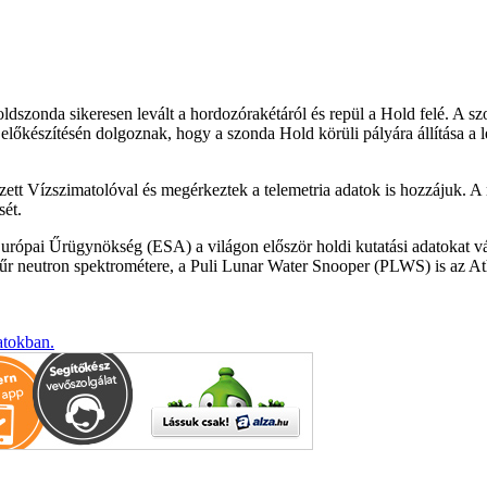
oldszonda sikeresen levált a hordozórakétáról és repül a Hold felé. A sz
előkészítésén dolgoznak, hogy a szonda Hold körüli pályára állítása a 
vezett Vízszimatolóval és megérkeztek a telemetria adatok is hozzájuk. A 
sét.
Európai Űrügynökség (ESA) a világon először holdi kutatási adatokat v
űr neutron spektrométere, a Puli Lunar Water Snooper (PLWS) is az Ath
atokban.