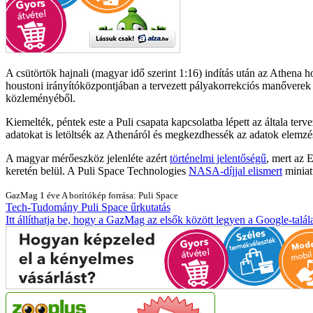
A csütörtök hajnali (magyar idő szerint 1:16) indítás után az Athena h
houstoni irányítóközpontjában a tervezett pályakorrekciós manőverek 
közleményéből.
Kiemelték, péntek este a Puli csapata kapcsolatba lépett az általa ter
adatokat is letöltsék az Athenáról és megkezdhessék az adatok elemzé
A magyar mérőeszköz jelenléte azért
történelmi jelentőségű
, mert az 
keretén belül. A Puli Space Technologies
NASA-díjjal elismert
miniat
GazMag
1 éve
A borítókép forrása: Puli Space
Tech-Tudomány
Puli Space
űrkutatás
Itt állíthatja be, hogy a GazMag az elsők között legyen a Google-talál