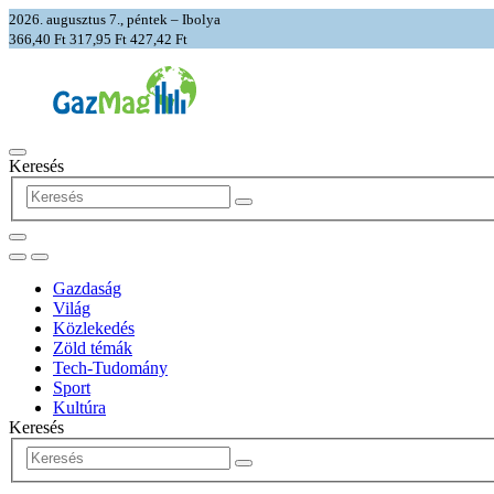
2026. augusztus 7., péntek – Ibolya
366,40 Ft
317,95 Ft
427,42 Ft
Keresés
Gazdaság
Világ
Közlekedés
Zöld témák
Tech-Tudomány
Sport
Kultúra
Keresés