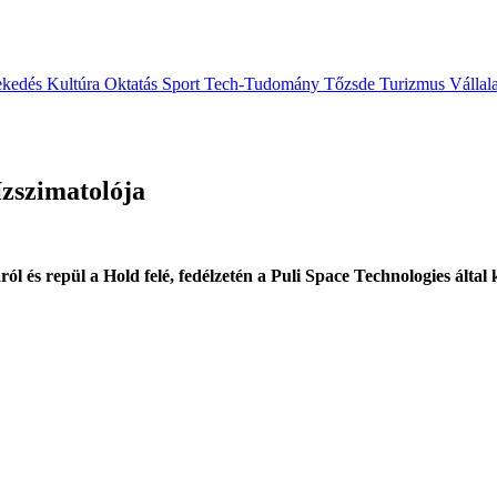
ekedés
Kultúra
Oktatás
Sport
Tech-Tudomány
Tőzsde
Turizmus
Vállal
ízszimatolója
és repül a Hold felé, fedélzetén a Puli Space Technologies által ki