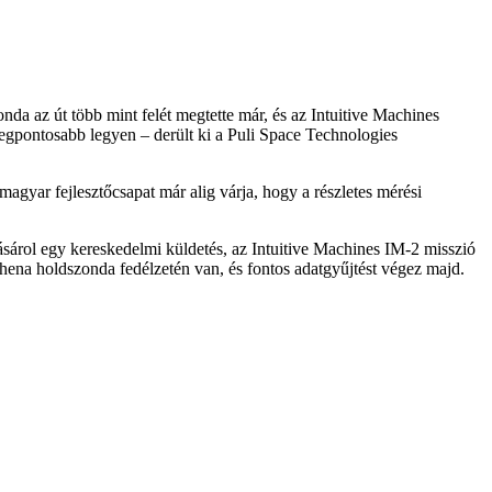
onda az út több mint felét megtette már, és az Intuitive Machines
legpontosabb legyen – derült ki a Puli Space Technologies
magyar fejlesztőcsapat már alig várja, hogy a részletes mérési
ásárol egy kereskedelmi küldetés, az Intuitive Machines IM-2 misszió
ena holdszonda fedélzetén van, és fontos adatgyűjtést végez majd.