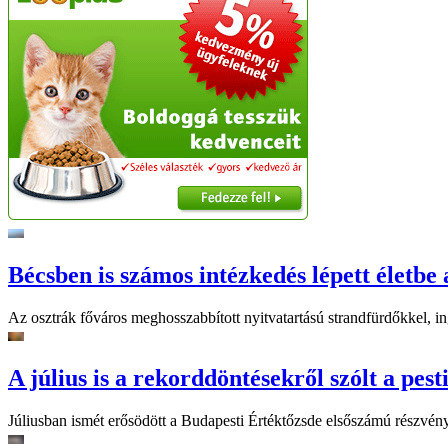
Bécsben is számos intézkedés lépett életbe 
Az osztrák főváros meghosszabbított nyitvatartású strandfürdőkkel, ing
A július is a rekorddöntésekről szólt a pest
Júliusban ismét erősödött a Budapesti Értéktőzsde elsőszámú részvén