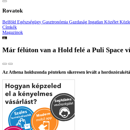
Rovatok
Belföld
Egészségügy
Gasztronómia
Gazdaság
Ingatlan
Közélet
Közl
Címkék
Magazinok
Már félúton van a Hold felé a Puli Space v
Az Athena holdszonda pénteken sikeresen levált a hordozórakétáról 