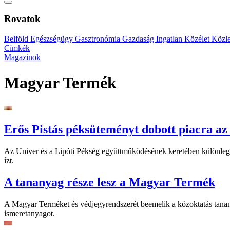
Rovatok
Belföld
Egészségügy
Gasztronómia
Gazdaság
Ingatlan
Közélet
Közl
Címkék
Magazinok
Magyar Termék
Erős Pistás péksüteményt dobott piacra az
Az Univer és a Lipóti Pékség együttműködésének keretében különleges
ízt.
A tananyag része lesz a Magyar Termék
A Magyar Terméket és védjegyrendszerét beemelik a közoktatás tanan
ismeretanyagot.