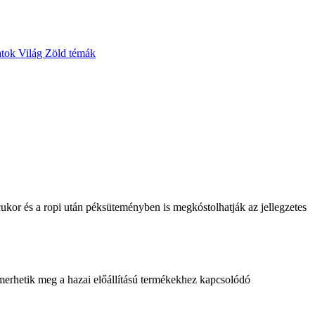
atok
Világ
Zöld témák
ukor és a ropi után péksüteményben is megkóstolhatják az jellegzetes
merhetik meg a hazai előállítású termékekhez kapcsolódó