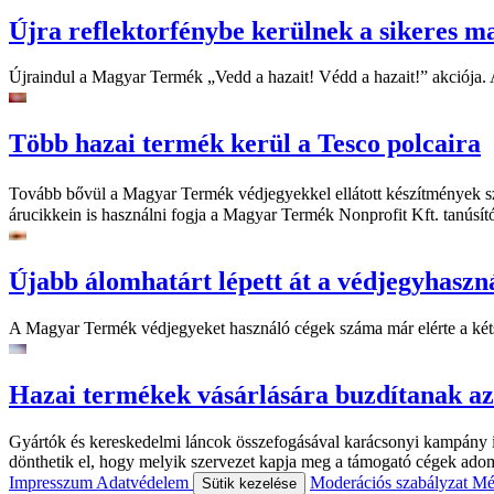
Újra reflektorfénybe kerülnek a sikeres 
Újraindul a Magyar Termék „Vedd a hazait! Védd a hazait!” akciója. 
Több hazai termék kerül a Tesco polcaira
Tovább bővül a Magyar Termék védjegyekkel ellátott készítmények sz
árucikkein is használni fogja a Magyar Termék Nonprofit Kft. tanúsító
Újabb álomhatárt lépett át a védjegyhaszn
A Magyar Termék védjegyeket használó cégek száma már elérte a kétszá
Hazai termékek vásárlására buzdítanak az
Gyártók és kereskedelmi láncok összefogásával karácsonyi kampány i
dönthetik el, hogy melyik szervezet kapja meg a támogató cégek ado
Impresszum
Adatvédelem
Moderációs szabályzat
Mé
Sütik kezelése