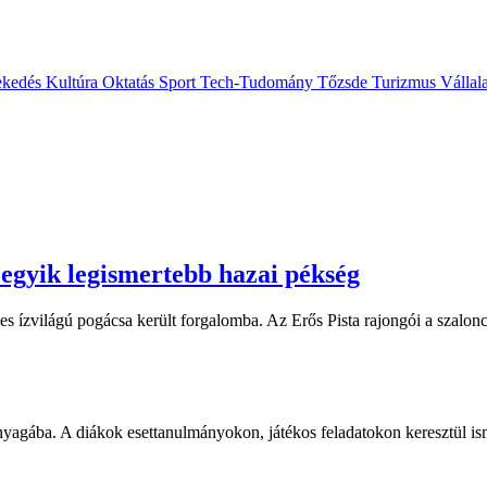
ekedés
Kultúra
Oktatás
Sport
Tech-Tudomány
Tőzsde
Turizmus
Vállal
 egyik legismertebb hazai pékség
 ízvilágú pogácsa került forgalomba. Az Erős Pista rajongói a szalonc
yagába. A diákok esettanulmányokon, játékos feladatokon keresztül is