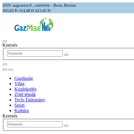
2026. augusztus 6., csütörtök – Berta, Bettina
363,03 Ft
314,48 Ft
423,45 Ft
Keresés
Gazdaság
Világ
Közlekedés
Zöld témák
Tech-Tudomány
Sport
Kultúra
Keresés