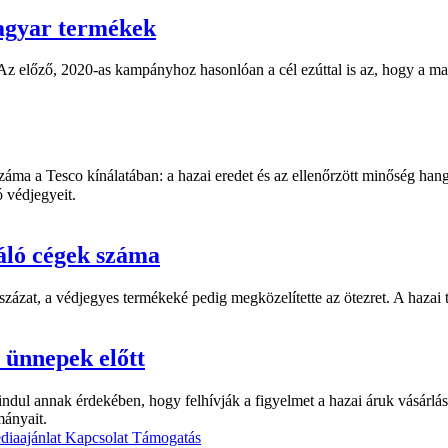
magyar termékek
Az előző, 2020-as kampányhoz hasonlóan a cél ezúttal is az, hogy a ma
áma a Tesco kínálatában: a hazai eredet és az ellenőrzött minőség ha
 védjegyeit.
áló cégek száma
zat, a védjegyes termékeké pedig megközelítette az ötezret. A hazai te
 ünnepek előtt
ndul annak érdekében, hogy felhívják a figyelmet a hazai áruk vásárl
mányait.
diaajánlat
Kapcsolat
Támogatás