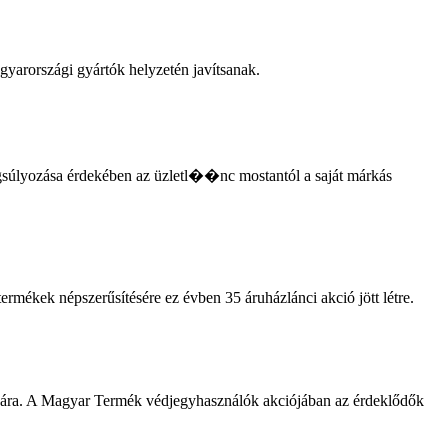
gyarországi gyártók helyzetén javítsanak.
ngsúlyozása érdekében az üzletl��nc mostantól a saját márkás
rmékek népszerűsítésére ez évben 35 áruházlánci akció jött létre.
ására. A Magyar Termék védjegyhasználók akciójában az érdeklődők