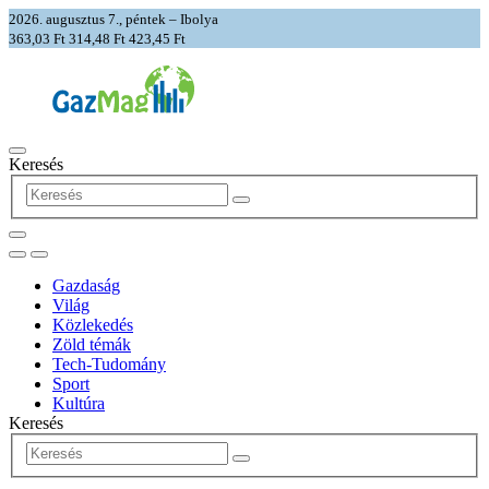
2026. augusztus 7., péntek – Ibolya
363,03 Ft
314,48 Ft
423,45 Ft
Keresés
Gazdaság
Világ
Közlekedés
Zöld témák
Tech-Tudomány
Sport
Kultúra
Keresés