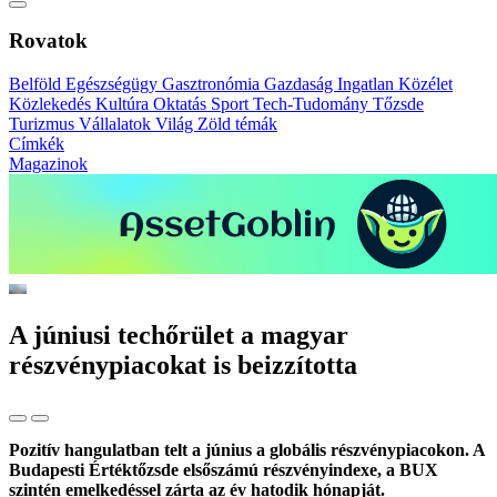
Rovatok
Belföld
Egészségügy
Gasztronómia
Gazdaság
Ingatlan
Közélet
Közlekedés
Kultúra
Oktatás
Sport
Tech-Tudomány
Tőzsde
Turizmus
Vállalatok
Világ
Zöld témák
Címkék
Magazinok
A júniusi techőrület a magyar
részvénypiacokat is beizzította
Pozitív hangulatban telt a június a globális részvénypiacokon. A
Budapesti Értéktőzsde elsőszámú részvényindexe, a BUX
szintén emelkedéssel zárta az év hatodik hónapját.