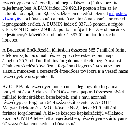
részvénypiacra is átterjedt, ami meg is látszott a júniusi pozitív
teljesítményben. A BUX index 139 892,19 ponton zárta az év
hatodik hónapját, ami 3,9 százalékos emelkedést jelentett
májushoz
viszonyítva
, a hónap során a mutató az utolsó napi záráskor érte el
legmagasabb értékét. A BUMIX index 9 337,13 ponton, a régiós
CETOP NTR index 2 948,23 ponton, míg a BÉT Xtend piacának
teljesítményét követő Xtend index 1 397,01 ponton fejezte be a
hónapot.
A Budapesti Értéktőzsdén júniusban összesen 565,7 milliárd forint
értékben zajlott azonnali részvénypiaci kereskedés, ami napi
átlagban 25,7 milliárd forintos forgalomnak felelt meg. A májusi
élénk kereskedést követően a forgalom kiegyensúlyozott szinten
alakult, miközben a befektetői érdeklődés továbbra is a vezető hazai
részvényekre összpontosult.
Az OTP Bank részvényei júniusban is a legnagyobb forgalmat
bonyolították a Budapesti Értéktőzsdén: a papírral összesen 364,4
milliárd forint értékben kereskedtek, ami a havi azonnali
részvénypiaci forgalom 64,4 százalékát jelentette. Az OTP-t a
Magyar Telekom és a MOL követte 68,2, illetve 61,9 milliárd
forintos forgalommal. A kis- és közepes kapitalizációjú vállalatok
közül a CIVITA teljesített a legerősebben, részvényeinek árfolyama
67 százalékkal emelkedett a hónap során.