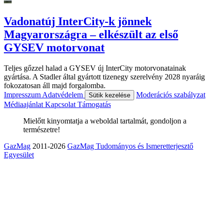
Vadonatúj InterCity-k jönnek
Magyarországra – elkészült az első
GYSEV motorvonat
Teljes gőzzel halad a GYSEV új InterCity motorvonatainak
gyártása. A Stadler által gyártott tizenegy szerelvény 2028 nyaráig
fokozatosan áll majd forgalomba.
Impresszum
Adatvédelem
Moderációs szabályzat
Sütik kezelése
Médiaajánlat
Kapcsolat
Támogatás
Mielőtt kinyomtatja a weboldal tartalmát, gondoljon a
természetre!
GazMag
2011-2026
GazMag Tudományos és Ismeretterjesztő
Egyesület