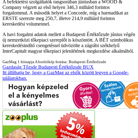
A befektetési szolgáltatók rangsorában júniusban a WOOD &
Company végzett az első helyen 346,3 milliárd forintos
forgalommal. A második helyet a Concorde, míg a harmadikat az
ERSTE szerezte meg 250,7, illetve 214,9 milliárd forintos
kereskedési volumennel.
A havi forgalmi adatok mellett a Budapesti Értéktőzsde június végén
új nemzetközi tőkepiaci szereplőt is köszöntött. A BÉT szimbolikus
kereskedésindító csengetéssel üdvözölte a zágrábi székhelyű
InterCapitalt magyar tőkepiaci jelenlétének megkezdése alkalmából.
GazMag
1 hónapja
A borítókép forrása: Budapesti Értéktőzsde
Gazdaság
Tőzsde
Budapesti Értéktőzsde
BUX
Itt állíthatja be, hogy a GazMag az elsők között legyen a Google-
találatokban.