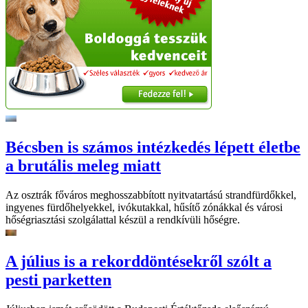
Bécsben is számos intézkedés lépett életbe
a brutális meleg miatt
Az osztrák főváros meghosszabbított nyitvatartású strandfürdőkkel,
ingyenes fürdőhelyekkel, ivókutakkal, hűsítő zónákkal és városi
hőségriasztási szolgálattal készül a rendkívüli hőségre.
A július is a rekorddöntésekről szólt a
pesti parketten