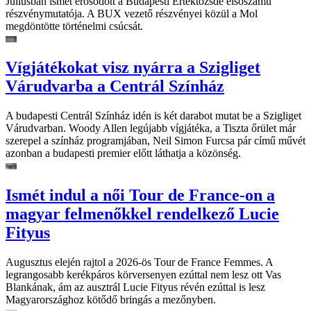
Júliusban ismét erősödött a Budapesti Értéktőzsde elsőszámú
részvénymutatója. A BUX vezető részvényei közül a Mol
megdöntötte történelmi csúcsát.
Vígjátékokat visz nyárra a Szigliget
Várudvarba a Centrál Színház
A budapesti Centrál Színház idén is két darabot mutat be a Szigliget
Várudvarban. Woody Allen legújabb vígjátéka, a Tiszta őrület már
szerepel a színház programjában, Neil Simon Furcsa pár című művét
azonban a budapesti premier előtt láthatja a közönség.
Ismét indul a női Tour de France-on a
magyar felmenőkkel rendelkező Lucie
Fityus
Augusztus elején rajtol a 2026-ös Tour de France Femmes. A
legrangosabb kerékpáros körversenyen ezúttal nem lesz ott Vas
Blankának, ám az ausztrál Lucie Fityus révén ezúttal is lesz
Magyarországhoz kötődő bringás a mezőnyben.