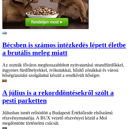
Bécsben is számos intézkedés lépett életbe
a brutális meleg miatt
Az osztrák főváros meghosszabbított nyitvatartású strandfürdőkkel,
ingyenes fürdőhelyekkel, ivókutakkal, hűsítő zónákkal és városi
hőségriasztási szolgálattal készül a rendkívüli hőségre.
A július is a rekorddöntésekről szólt a
pesti parketten
Júliusban ismét erősödött a Budapesti Értéktőzsde elsőszámú
részvénymutatója. A BUX vezető részvényei közül a Mol
megdöntötte történelmi csúcsát.