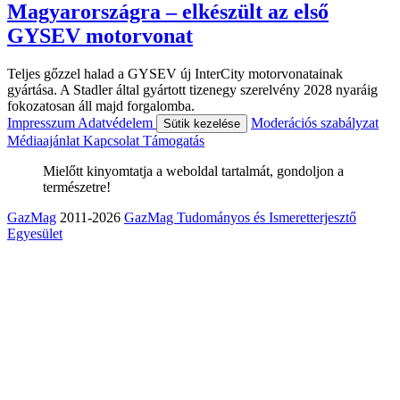
Magyarországra – elkészült az első
GYSEV motorvonat
Teljes gőzzel halad a GYSEV új InterCity motorvonatainak
gyártása. A Stadler által gyártott tizenegy szerelvény 2028 nyaráig
fokozatosan áll majd forgalomba.
Impresszum
Adatvédelem
Moderációs szabályzat
Sütik kezelése
Médiaajánlat
Kapcsolat
Támogatás
Mielőtt kinyomtatja a weboldal tartalmát, gondoljon a
természetre!
GazMag
2011-2026
GazMag Tudományos és Ismeretterjesztő
Egyesület