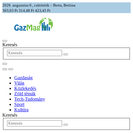
2026. augusztus 6., csütörtök – Berta, Bettina
363,03 Ft
314,48 Ft
423,45 Ft
Keresés
Gazdaság
Világ
Közlekedés
Zöld témák
Tech-Tudomány
Sport
Kultúra
Keresés