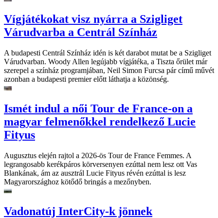
Vígjátékokat visz nyárra a Szigliget
Várudvarba a Centrál Színház
A budapesti Centrál Színház idén is két darabot mutat be a Szigliget
Várudvarban. Woody Allen legújabb vígjátéka, a Tiszta őrület már
szerepel a színház programjában, Neil Simon Furcsa pár című művét
azonban a budapesti premier előtt láthatja a közönség.
Ismét indul a női Tour de France-on a
magyar felmenőkkel rendelkező Lucie
Fityus
Augusztus elején rajtol a 2026-ös Tour de France Femmes. A
legrangosabb kerékpáros körversenyen ezúttal nem lesz ott Vas
Blankának, ám az ausztrál Lucie Fityus révén ezúttal is lesz
Magyarországhoz kötődő bringás a mezőnyben.
Vadonatúj InterCity-k jönnek