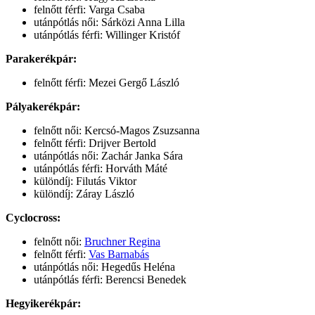
felnőtt férfi: Varga Csaba
utánpótlás női: Sárközi Anna Lilla
utánpótlás férfi: Willinger Kristóf
Parakerékpár:
felnőtt férfi: Mezei Gergő László
Pályakerékpár:
felnőtt női: Kercsó-Magos Zsuzsanna
felnőtt férfi: Drijver Bertold
utánpótlás női: Zachár Janka Sára
utánpótlás férfi: Horváth Máté
különdíj: Filutás Viktor
különdíj: Záray László
Cyclocross:
felnőtt női:
Bruchner Regina
felnőtt férfi:
Vas Barnabás
utánpótlás női: Hegedűs Heléna
utánpótlás férfi: Berencsi Benedek
Hegyikerékpár: