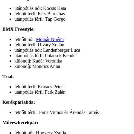
utánpótlás női: Kocsis Kata
felnőtt férfi: Kiss Barnabás
utánpótlás férfi: Táp Gergő
BMX Freestyle:
felnőtt női:
Molnár Noémi
felnőtt férfi: Ujváry Zoltán
utánpótlás női: Landenberger Luca
utánpótlás férfi: Polacsek Kende
különdíj: Kádár Veronika
különdíj: Mondics Anna
Trial:
felnőtt férfi: Kovács Péter
utánpótlás férfi: Fark Zalán
Kerékpárlabda:
felnőtt férfi: Toma Vilmos és Árendás Tamás
Művészkerékpár:
felnőtt női: Hugyecz Zsófia