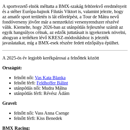
A sportvezető elnök méltatta a BMX-szakág feltörekvő eredményeit
és a stéher Európa-bajnok Filutás Viktort is, valamint jelezte, hogy
az amatőr sport területén is lát előrelépést, a Tour de Mátra nevű
fondóverseny jövőre már a nemzetközi versenyrendszer részévé
válik. Kiemelte, hogy 2026-ban az utánpótlás fejlesztése számít az
egyik hangsúlyos célnak, az edzők juttatásait is igyekeznek növelni,
ahogyan a terítéken lévő KRESZ-módosításhoz is jelezték
javaslataikat, míg a BMX-esek részére fedett edzőpálya épülhet.
A 2025-ös év legjobb kerékpárosai a felnőttek között
Országút:
felnőtt női:
Vas Kata Blanka
felnőtt férfi:
Feldhoffer Bálint
utánpótlás női: Mudra Málna
utánpótlás férfi: Révész Ádám
Gravel:
felnőtt női: Vass Anna Csenge
felnőtt férfi: Kiss Benedek
BMX Racing: