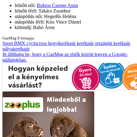
felnőtt női:
Bokros Csenge Anna
felnőtt férfi: Takács Zsombor
utánpótlás női: Hegedűs Heléna
utánpótlás férfi: Kiss Vince Dániel
különdíj: Babó Áron
GazMag
8 hónapja
Sport
BMX
cyclocross
hegyikerékpár
kerékpár
országúti kerékpár
pályakerékpár
Itt állíthatja be, hogy a GazMag az elsők között legyen a Google-
találatokban.