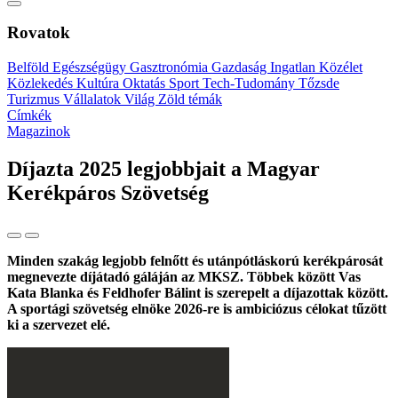
Rovatok
Belföld
Egészségügy
Gasztronómia
Gazdaság
Ingatlan
Közélet
Közlekedés
Kultúra
Oktatás
Sport
Tech-Tudomány
Tőzsde
Turizmus
Vállalatok
Világ
Zöld témák
Címkék
Magazinok
Díjazta 2025 legjobbjait a Magyar
Kerékpáros Szövetség
Minden szakág legjobb felnőtt és utánpótláskorú kerékpárosát
megnevezte díjátadó gáláján az MKSZ. Többek között Vas
Kata Blanka és Feldhofer Bálint is szerepelt a díjazottak között.
A sportági szövetség elnöke 2026-re is ambiciózus célokat tűzött
ki a szervezet elé.