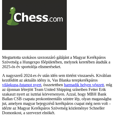
Megtartotta szokásos szezonzáró gálájánt a Magyar Kerékpáros
Szövetség a Hungexpo főépületében, melynek keretében átadták a
2025-ös év sportolója elismeréseket.
A nagyszerű 2024-es év után idén sem történt visszaesés. Kiválóan
kezdődött az aktuális idény is, Vas Blanka terepkerékpáros
világkupa-futamot nyert
, összetettben
harmadik helyen végzett
, míg
az újonnan létrejött Team United Shipping színeiben Fetter Erik
szakaszt nyert az isztriai körversenyen. Azzal, hogy MBH Bank
Ballan CSB csapata prokontinentális szintre lép, olyan magasságba
jut, amelyen magyar bejegyzésű kerékpáros csapat még nem volt –
idézte az Magyar Kerékpáros Szövetség közleménye Schneller
Domonkost, a szervezet elnökét.