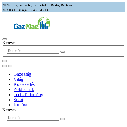
2026. augusztus 6., csütörtök – Berta, Bettina
363,03 Ft
314,48 Ft
423,45 Ft
Keresés
Gazdaság
Világ
Közlekedés
Zöld témák
Tech-Tudomány
Sport
Kultúra
Keresés