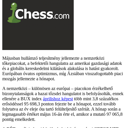
Májusban hullámzó teljesítmény jellemezte a nemzetközi
tőkepiacokat, a befektetői hangulatra az amerikai gazdasági adatok
és a globális kereskedelmi kilátások alakulása is hatást gyakorolt.
Európában óvatos optimizmus, míg Ázsiában visszafogottabb piaci
mozgás jellemezte a hónapot.
A nemzetközi – különösen az európai – piacokon érzékelhető
bizonytalanságok a hazai tőzsdei hangulatot is befolyásolták, ennek
ellenére a BUX index
áprilishoz képest
több mint 3,8 százalékos
erősödéssel 95 698,3 ponton fejezte be a hónapot, ezzel tovább
folytatva az év eleje óta tartó felülteljesítő szériát. A hónap során a
legmagasabb értéket május 16-án érte el, amikor a mutató 97 065,8
pontig emelkedett.