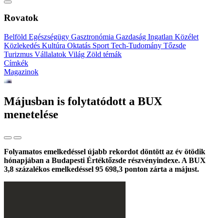
Rovatok
Belföld
Egészségügy
Gasztronómia
Gazdaság
Ingatlan
Közélet
Közlekedés
Kultúra
Oktatás
Sport
Tech-Tudomány
Tőzsde
Turizmus
Vállalatok
Világ
Zöld témák
Címkék
Magazinok
Májusban is folytatódott a BUX
menetelése
Folyamatos emelkedéssel újabb rekordot döntött az év ötödik
hónapjában a Budapesti Értéktőzsde részvényindexe. A BUX
3,8 százalékos emelkedéssel 95 698,3 ponton zárta a májust.