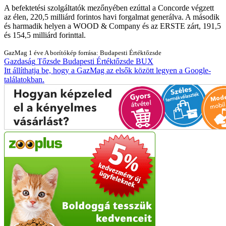
A befektetési szolgáltatók mezőnyében ezúttal a Concorde végzett
az élen, 220,5 milliárd forintos havi forgalmat generálva. A második
és harmadik helyen a WOOD & Company és az ERSTE zárt, 191,5
és 154,5 milliárd forinttal.
GazMag
1 éve
A borítókép forrása: Budapesti Értéktőzsde
Gazdaság
Tőzsde
Budapesti Értéktőzsde
BUX
Itt állíthatja be, hogy a GazMag az elsők között legyen a Google-
találatokban.