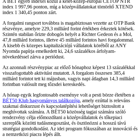
A BÉT egyéb indexei közül a kelet-közép-európai CETOP NTR
index 1 997,96 ponton, míg a középvállalatokat tömörítő XTEND
index 1 340,45 ponton zárt.
A forgalmi rangsort továbbra is magabiztosan vezette az OTP Bank
részvénye, amelyre 229,3 milliárd forint értékben érkeztek kötések.
Szintén stabilan őrizte dobogós helyét a Richter Gedeon és a Mol,
47,8 milliárd forintos, illetve 45 milliárd forintos havi forgalommal.
A kisebb és közepes kapitalizációjú vállalatok köréből az ANY
Nyomda papírja emelkedett ki, 24,6 százalékos árfolyam-
növekedéssel zárva a periódust.
Az azonnali részvénypiac az előző hónaphoz képest 13 százalékkal
visszafogottabb aktivitást mutatott. A forgalom összesen 385,4
milliárd forintot tett ki májusban, vagyis napi átlagban 14,3 milliárd
forintban valósult meg tőzsdei kereskedés.
A hónap egyik legfontosabb eseménye volt a pesti börze életében a
BÉT50 Klub hagyományos találkozója
, amely ezúttal is releváns
szakmai diskurzust és kapcsolatépítési lehetőséget biztosított a
meghívottak számára. A BÉT50 közösség tagjai számára szóló
rendezvény célja előmozdítani a középvállalatok és tőkepiaci
szereplők közötti tudásmegosztást, és ösztönözni a hosszú távú
stratégiai gondolkodást. Az idei program fókuszában az innováció és
a nemzetközi piacra lépés állt.