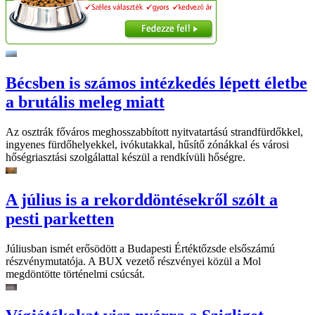
Bécsben is számos intézkedés lépett életbe
a brutális meleg miatt
Az osztrák főváros meghosszabbított nyitvatartású strandfürdőkkel,
ingyenes fürdőhelyekkel, ivókutakkal, hűsítő zónákkal és városi
hőségriasztási szolgálattal készül a rendkívüli hőségre.
A július is a rekorddöntésekről szólt a
pesti parketten
Júliusban ismét erősödött a Budapesti Értéktőzsde elsőszámú
részvénymutatója. A BUX vezető részvényei közül a Mol
megdöntötte történelmi csúcsát.