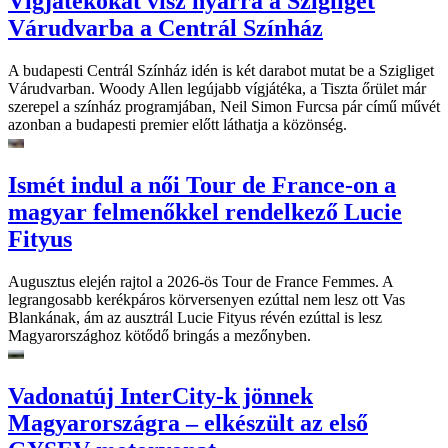
Vígjátékokat visz nyárra a Szigliget
Várudvarba a Centrál Színház
A budapesti Centrál Színház idén is két darabot mutat be a Szigliget
Várudvarban. Woody Allen legújabb vígjátéka, a Tiszta őrület már
szerepel a színház programjában, Neil Simon Furcsa pár című művét
azonban a budapesti premier előtt láthatja a közönség.
Ismét indul a női Tour de France-on a
magyar felmenőkkel rendelkező Lucie
Fityus
Augusztus elején rajtol a 2026-ös Tour de France Femmes. A
legrangosabb kerékpáros körversenyen ezúttal nem lesz ott Vas
Blankának, ám az ausztrál Lucie Fityus révén ezúttal is lesz
Magyarországhoz kötődő bringás a mezőnyben.
Vadonatúj InterCity-k jönnek
Magyarországra – elkészült az első