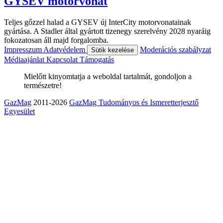
GYSEV motorvonat
Teljes gőzzel halad a GYSEV új InterCity motorvonatainak
gyártása. A Stadler által gyártott tizenegy szerelvény 2028 nyaráig
fokozatosan áll majd forgalomba.
Impresszum
Adatvédelem
Moderációs szabályzat
Sütik kezelése
Médiaajánlat
Kapcsolat
Támogatás
Mielőtt kinyomtatja a weboldal tartalmát, gondoljon a
természetre!
GazMag
2011-2026
GazMag Tudományos és Ismeretterjesztő
Egyesület