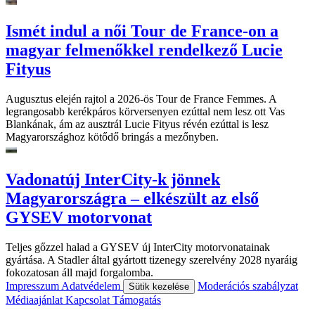
Ismét indul a női Tour de France-on a
magyar felmenőkkel rendelkező Lucie
Fityus
Augusztus elején rajtol a 2026-ös Tour de France Femmes. A
legrangosabb kerékpáros körversenyen ezúttal nem lesz ott Vas
Blankának, ám az ausztrál Lucie Fityus révén ezúttal is lesz
Magyarországhoz kötődő bringás a mezőnyben.
Vadonatúj InterCity-k jönnek
Magyarországra – elkészült az első
GYSEV motorvonat
Teljes gőzzel halad a GYSEV új InterCity motorvonatainak
gyártása. A Stadler által gyártott tizenegy szerelvény 2028 nyaráig
fokozatosan áll majd forgalomba.
Impresszum
Adatvédelem
Moderációs szabályzat
Sütik kezelése
Médiaajánlat
Kapcsolat
Támogatás