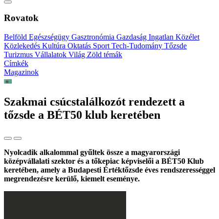
Rovatok
Belföld
Egészségügy
Gasztronómia
Gazdaság
Ingatlan
Közélet
Közlekedés
Kultúra
Oktatás
Sport
Tech-Tudomány
Tőzsde
Turizmus
Vállalatok
Világ
Zöld témák
Címkék
Magazinok
Szakmai csúcstalálkozót rendezett a
tőzsde a BÉT50 klub keretében
Nyolcadik alkalommal gyűltek össze a magyarországi
középvállalati szektor és a tőkepiac képviselői a BÉT50 Klub
keretében, amely a Budapesti Értéktőzsde éves rendszerességgel
megrendezésre kerülő, kiemelt eseménye.