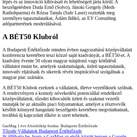
lépés és az innováció kihívásait és lehetőségeit járta körül. A
beszélgetésben Duda Ernő (Solvo), Jánoki Gergely (Medi-
Radiohparma) és Rózsa Tamás (Safe Laser) osztották meg
személyes tapasztalataikat, Ádám Ildikó, az EY Consulting
adópartnerének moderálásával.
A BÉT50 Klubról
A Budapesti Értéktőzsde minden évben nagyszabású középvállalati
konferencia keretében teszi közzé saját kiadványát, a BÉT50-et. A
kiadvány évente 50 olyan magyar tulajdonú vagy kötődésű
vállalatot mutat be, amelyek szakmaiságuk, üzleti tapasztalataik,
innovatív eljárásaik és sikereik révén inspirációval szolgálnak a
magyar piac számára.
A BÉT50 Klubok ezeknek a vállalatok, illetve vezetőiknek szólnak.
A rendezvényen a komoly növekedési potenciállal rendelkező
középvállalatok, tőzsdei kibocsátók üzleti és szakmai vezetői
mutatják be az aktuális piaci folyamatokat, amelyet a résztvevők
később könnyed hangulatú beszélgetés keretében megvitathatnak,
továbbá új kapcsolati tőkére is szert tehetnek.
GazMag
1 éve
A borítókép forrása: Budapesti Értéktőzsde
Tőzsde
Vállalatok
Budapesti Értéktőzsde
Itt állíthatja be, hogy a GazMag az elsők között legyen a Google-