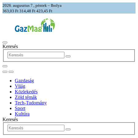
2026. augusztus 7., péntek – Ibolya
363,03 Ft
314,48 Ft
423,45 Ft
Keresés
Gazdaság
Világ
Közlekedés
Zöld témák
Tech-Tudomány
Sport
Kultúra
Keresés