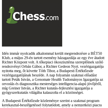
Idén immár nyolcadik alkalommal került megrendezésre a BÉT50
Klub, a május 29-én tartott esemény házagazdája az egy éve átadott
Richter Központ volt. A tőkepiaci ökoszisztéma szereplőinek szóló
rendezvényt Orbán Gábor, a Richter Gedeon Nyrt. vezérigazgatója
nyitotta meg, őt követte Tóth Tibor, a Budapesti Értéktőzsde
vezérigazgatójának beszéde. A nap folyamán szakmai előadást
tartott Peták István, a Genomate Health Tudományos Igazgatója az
orvoslás és diagnosztika mesterséges intelligencia-alapú jövőjéről,
míg Greiner István, a Richter kutatás-fejlesztési igazgatója a
gyógyszerkutatás világába kalauzolta el a közönséget.
A Budapesti Értéktőzsde közleménye szerint a szakmai program
kerekasztal-beszélgetéssel folytatódott, amely a nemzetközi piacra