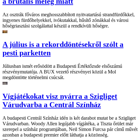
a brutális meleg miatt
Az osztrák főváros meghosszabbított nyitvatartású strandfürdőkkel,
ingyenes fürdőhelyekkel, ivókutakkal, hűsítő zónákkal és városi
hőségriasztási szolgálattal készül a rendkívüli hőségre.
A július is a rekorddöntésekről szólt a
pesti parketten
Júliusban ismét erősödött a Budapesti Értéktőzsde elsőszámú
részvénymutatója. A BUX vezető részvényei közül a Mol
megdöntötte történelmi csúcsát.
Vígjátékokat visz nyárra a Szigliget
Várudvarba a Centrál Színház
A budapesti Centrál Színház idén is két darabot mutat be a Szigliget
Várudvarban. Woody Allen legújabb vígjátéka, a Tiszta őrület már
szerepel a színház programjában, Neil Simon Furcsa pár című művét
azonban a budapesti premier előtt láthatja a közönség.