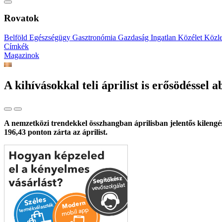
Rovatok
Belföld
Egészségügy
Gasztronómia
Gazdaság
Ingatlan
Közélet
Közl
Címkék
Magazinok
A kihívásokkal teli áprilist is erősödéssel 
A nemzetközi trendekkel összhangban áprilisban jelentős kileng
196,43 ponton zárta az áprilist.