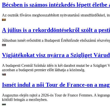
Bécsben is számos intézkedés lépett életbe 
Az osztrák főváros meghosszabbított nyitvatartású strandfürdőkkel, ing
A július is a rekorddöntésekről szólt a pest
Júliusban ismét erősödött a Budapesti Értéktőzsde elsőszámú részvén
Vígjátékokat visz nyárra a Szigliget Váru
A budapesti Centrál Színház idén is két darabot mutat be a Szigliget
azonban a budapesti premier előtt láthatja a közönség.
Ismét indul a női Tour de France-on a mag
Augusztus elején rajtol a 2026-ös Tour de France Femmes. A legrango
kötődő bringás a mezőnyben.