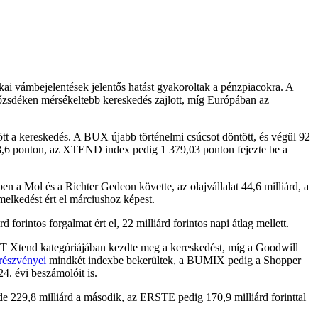
kai vámbejelentések jelentős hatást gyakoroltak a pénzpiacokra. A
tőzsdéken mérsékeltebb kereskedés zajlott, míg Európában az
ött a kereskedés. A BUX újabb történelmi csúcsot döntött, és végül 92
6 ponton, az XTEND index pedig 1 379,03 ponton fejezte be a
en a Mol és a Richter Gedeon követte, az olajvállalat 44,6 milliárd, a
melkedést ért el márciushoz képest.
orintos forgalmat ért el, 22 milliárd forintos napi átlag mellett.
BÉT Xtend kategóriájában kezdte meg a kereskedést, míg a Goodwill
részvényei
mindkét indexbe bekerültek, a BUMIX pedig a Shopper
4. évi beszámolóit is.
e 229,8 milliárd a második, az ERSTE pedig 170,9 milliárd forinttal