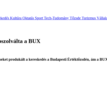
ekedés
Kultúra
Oktatás
Sport
Tech-Tudomány
Tőzsde
Turizmus
Vállal
abszolválta a BUX
éseket produkált a kereskedés a Budapesti Értéktőzsdén, ám a BUX