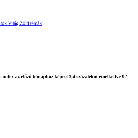
atok
Világ
Zöld témák
 index az előző hónaphoz képest 3,4 százalékot emelkedve 92