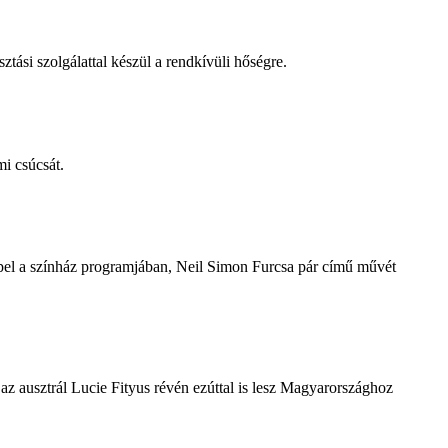
tási szolgálattal készül a rendkívüli hőségre.
i csúcsát.
repel a színház programjában, Neil Simon Furcsa pár című művét
z ausztrál Lucie Fityus révén ezúttal is lesz Magyarországhoz