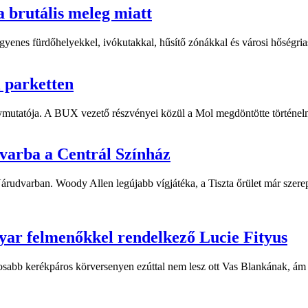
a brutális meleg miatt
yenes fürdőhelyekkel, ivókutakkal, hűsítő zónákkal és városi hőségriasz
i parketten
ymutatója. A BUX vezető részvényei közül a Mol megdöntötte történelm
dvarba a Centrál Színház
 Várudvarban. Woody Allen legújabb vígjátéka, a Tiszta őrület már sze
yar felmenőkkel rendelkező Lucie Fityus
sabb kerékpáros körversenyen ezúttal nem lesz ott Vas Blankának, ám a