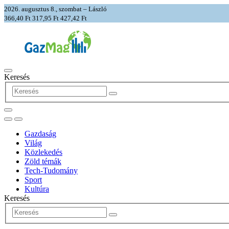
2026. augusztus 8., szombat – László
366,40 Ft
317,95 Ft
427,42 Ft
Keresés
Gazdaság
Világ
Közlekedés
Zöld témák
Tech-Tudomány
Sport
Kultúra
Keresés