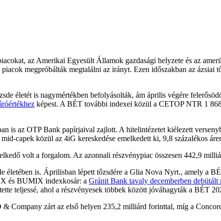
kepiacokat, az Amerikai Egyesült Államok gazdasági helyzete és az ameri
 piacok megpróbálták megtalálni az irányt. Ezen időszakban az ázsiai 
sde életét is nagymértékben befolyásolták, ám április végére felerősöd
áróértékhez
képest. A BÉT további indexei közül a CETOP NTR 1 868,
 is az OTP Bank papírjaival zajlott. A hitelintézetet kiélezett versenyb
 A mid-capek közül az 4iG kereskedése emelkedett ki, 9,8 százalékos áre
kedő volt a forgalom. Az azonnali részvénypiac összesen 442,9 milliárd f
e életében is. Áprilisban lépett tőzsdére a Glia Nova Nyrt., amely a 
a BUX és BUMIX indexkosár: a
Gránit Bank tavaly decemberben debütált 
tette teljessé, ahol a részvényesek többek között jóváhagyták a BÉT 202
 Company zárt az első helyen 235,2 milliárd forinttal, míg a Concord