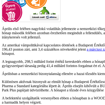
Április első felében nagyfokú volatilitás jellemezte a nemzetközi tő
hónap második felében azonban érezhetően megindult a fellendülés, a
iránykeresés volt jellemző.
Az amerikai vámpolitikával kapcsolatos döntések a Budapesti Értéktőz
196,43 ponton zárt, ami 3,4 százalékos növekedést jelent
a márciusi z
hónapot.
A legnagyobb, 298,5 milliárd forint értékű kereskedés ebben a hónapban
gyógyszeripari társaság pedig 41,4 milliárd forintos forgalmat ért el.
Áprilisban a nemzetközi bizonytalanság ellenére a hazai tőzsdén kiemel
Különösen aktívnak bizonyult az elmúlt hónap a Budapesti Értéktőzsd
Pharma a Standard kategóriába lépett át. Április elsején kibővült 
Park Plus papírjait üdvözölhette. A hónapot a tőzsde éves közgyűlése 
A befektetési szolgáltatók versenyében ebben a hónapban is a WOOD &
a harmadik helyen végzett.