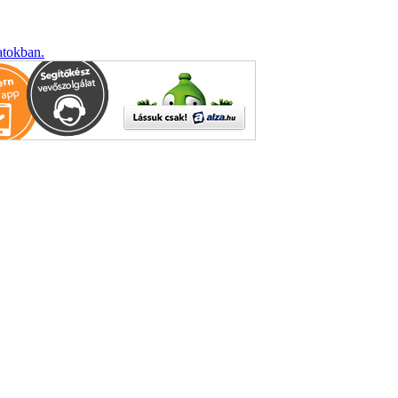
atokban.