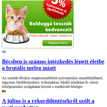
Bécsben is számos intézkedés lépett életbe
a brutális meleg miatt
Az osztrák főváros meghosszabbított nyitvatartású strandfürdőkkel,
ingyenes fürdőhelyekkel, ivókutakkal, hűsítő zónákkal és városi
hőségriasztási szolgálattal készül a rendkívüli hőségre.
A július is a rekorddöntésekről szólt a