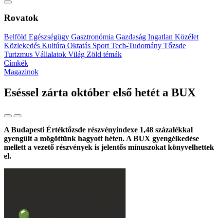
Rovatok
Belföld
Egészségügy
Gasztronómia
Gazdaság
Ingatlan
Közélet
Közlekedés
Kultúra
Oktatás
Sport
Tech-Tudomány
Tőzsde
Turizmus
Vállalatok
Világ
Zöld témák
Címkék
Magazinok
Eséssel zárta október első hetét a BUX
A Budapesti Értéktőzsde részvényindexe 1,48 százalékkal
gyengült a mögöttünk hagyott héten. A BUX gyengélkedése
mellett a vezető részvények is jelentős mínuszokat könyvelhettek
el.