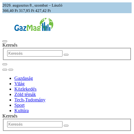
2026. augusztus 8., szombat – László
366,40 Ft
317,95 Ft
427,42 Ft
Keresés
Gazdaság
Világ
Közlekedés
Zöld témák
Tech-Tudomány
Sport
Kultúra
Keresés