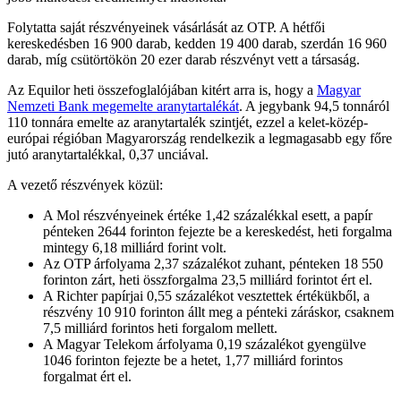
Folytatta saját részvényeinek vásárlását az OTP. A hétfői
kereskedésben 16 900 darab, kedden 19 400 darab, szerdán 16 960
darab, míg csütörtökön 20 ezer darab részvényt vett a társaság.
Az Equilor heti összefoglalójában kitért arra is, hogy a
Magyar
Nemzeti Bank megemelte aranytartalékát
. A jegybank 94,5 tonnáról
110 tonnára emelte az aranytartalék szintjét, ezzel a kelet-közép-
európai régióban Magyarország rendelkezik a legmagasabb egy főre
jutó aranytartalékkal, 0,37 unciával.
A vezető részvények közül:
A Mol részvényeinek értéke 1,42 százalékkal esett, a papír
pénteken 2644 forinton fejezte be a kereskedést, heti forgalma
mintegy 6,18 milliárd forint volt.
Az OTP árfolyama 2,37 százalékot zuhant, pénteken 18 550
forinton zárt, heti összforgalma 23,5 milliárd forintot ért el.
A Richter papírjai 0,55 százalékot vesztettek értékükből, a
részvény 10 910 forinton állt meg a pénteki záráskor, csaknem
7,5 milliárd forintos heti forgalom mellett.
A Magyar Telekom árfolyama 0,19 százalékot gyengülve
1046 forinton fejezte be a hetet, 1,77 milliárd forintos
forgalmat ért el.