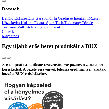
Rovatok
Belföld
Egészségügy
Gasztronómia
Gazdaság
Ingatlan
Közélet
Közlekedés
Kultúra
Oktatás
Sport
Tech-Tudomány
Tőzsde
Turizmus
Vállalatok
Világ
Zöld témák
Címkék
Magazinok
Egy újabb erős hetet produkált a BUX
A Budapesti Értéktőzsde részvényindexe pozitívan zárta a heti
kereskedést. A vezető részvények felemás eredménnyel járultak
hozzá a BUX erősödéséhez.