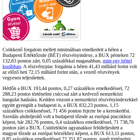
Csökkenő forgalom mellett minimálisan emelkedett a héten a
Budapesti Értéktőzsde (BÉT) részvényindexe, a BUX pénteken 72
132,83 ponton zárt, 0,05 százalékkal magasabban,
mint egy héttel
korábban
. A részvénypiac forgalma a héten 41,43 milliárd forint volt
az előző heti 72,15 milliárd forint után, a vezető részvények
vegyesen teljesítettek.
Hétfőn a BUX 193,44 pontos, 0,27 százalékos emelkedéssel, 72
288,23 pontos történelmi csúccsal zárt a kedvező nemzetközi
hangulat hatására. Kedden viszont a nemzetközi részvényindexekkel
együtt gyengült a budapesti is, a BUX 832,23 pontos, 1,15
százalékos csökkenéssel, 71 456 ponton fejezte be a kereskedést.
Szerdán alulteljesítő volt a budapesti tőzsde az európai piacokhoz
képest, bár 282,76 pontos, 0,4 százalékos emelkedéssel, 71 738,76
ponton zárt a BUX. Csütörtökön ugyanakkor felülteljesített a
magyar tőzsde az európai börzékhez képest, a BUX 613,11 pontos,
0,85 százalékos emelkedéssel 72 351,87 ponton, ismét történelmi