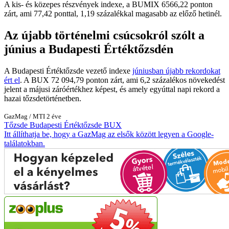
A kis- és közepes részvények indexe, a BUMIX 6566,22 ponton
zárt, ami 77,42 ponttal, 1,19 százalékkal magasabb az előző hetinél.
Az újabb történelmi csúcsokról szólt a
június a Budapesti Értéktőzsdén
A Budapesti Értéktőzsde vezető indexe
júniusban újabb rekordokat
ért el
. A BUX 72 094,79 ponton zárt, ami 6,2 százalékos növekedést
jelent a májusi záróértékhez képest, és amely egyúttal napi rekord a
hazai tőzsdetörténetben.
GazMag
/
MTI
2 éve
Tőzsde
Budapesti Értéktőzsde
BUX
Itt állíthatja be, hogy a GazMag az elsők között legyen a Google-
találatokban.