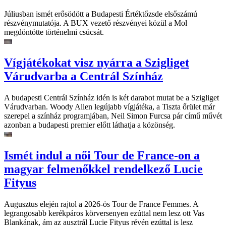
Júliusban ismét erősödött a Budapesti Értéktőzsde elsőszámú
részvénymutatója. A BUX vezető részvényei közül a Mol
megdöntötte történelmi csúcsát.
Vígjátékokat visz nyárra a Szigliget
Várudvarba a Centrál Színház
A budapesti Centrál Színház idén is két darabot mutat be a Szigliget
Várudvarban. Woody Allen legújabb vígjátéka, a Tiszta őrület már
szerepel a színház programjában, Neil Simon Furcsa pár című művét
azonban a budapesti premier előtt láthatja a közönség.
Ismét indul a női Tour de France-on a
magyar felmenőkkel rendelkező Lucie
Fityus
Augusztus elején rajtol a 2026-ös Tour de France Femmes. A
legrangosabb kerékpáros körversenyen ezúttal nem lesz ott Vas
Blankának, ám az ausztrál Lucie Fityus révén ezúttal is lesz