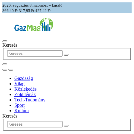
2026. augusztus 8., szombat – László
366,40 Ft
317,95 Ft
427,42 Ft
Keresés
Gazdaság
Világ
Közlekedés
Zöld témák
Tech-Tudomány
Sport
Kultúra
Keresés