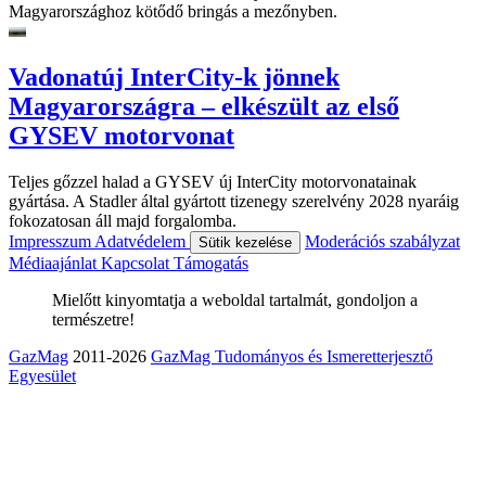
Magyarországhoz kötődő bringás a mezőnyben.
Vadonatúj InterCity-k jönnek
Magyarországra – elkészült az első
GYSEV motorvonat
Teljes gőzzel halad a GYSEV új InterCity motorvonatainak
gyártása. A Stadler által gyártott tizenegy szerelvény 2028 nyaráig
fokozatosan áll majd forgalomba.
Impresszum
Adatvédelem
Moderációs szabályzat
Sütik kezelése
Médiaajánlat
Kapcsolat
Támogatás
Mielőtt kinyomtatja a weboldal tartalmát, gondoljon a
természetre!
GazMag
2011-2026
GazMag Tudományos és Ismeretterjesztő
Egyesület