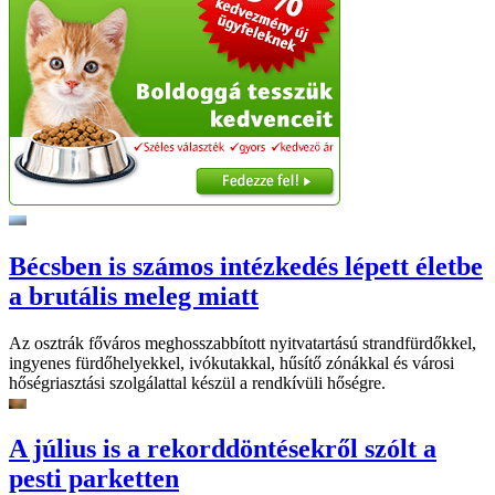
Bécsben is számos intézkedés lépett életbe
a brutális meleg miatt
Az osztrák főváros meghosszabbított nyitvatartású strandfürdőkkel,
ingyenes fürdőhelyekkel, ivókutakkal, hűsítő zónákkal és városi
hőségriasztási szolgálattal készül a rendkívüli hőségre.
A július is a rekorddöntésekről szólt a
pesti parketten