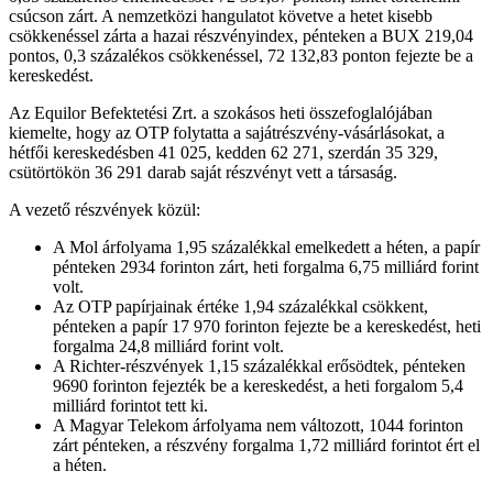
csúcson zárt. A nemzetközi hangulatot követve a hetet kisebb
csökkenéssel zárta a hazai részvényindex, pénteken a BUX 219,04
pontos, 0,3 százalékos csökkenéssel, 72 132,83 ponton fejezte be a
kereskedést.
Az Equilor Befektetési Zrt. a szokásos heti összefoglalójában
kiemelte, hogy az OTP folytatta a sajátrészvény-vásárlásokat, a
hétfői kereskedésben 41 025, kedden 62 271, szerdán 35 329,
csütörtökön 36 291 darab saját részvényt vett a társaság.
A vezető részvények közül:
A Mol árfolyama 1,95 százalékkal emelkedett a héten, a papír
pénteken 2934 forinton zárt, heti forgalma 6,75 milliárd forint
volt.
Az OTP papírjainak értéke 1,94 százalékkal csökkent,
pénteken a papír 17 970 forinton fejezte be a kereskedést, heti
forgalma 24,8 milliárd forint volt.
A Richter-részvények 1,15 százalékkal erősödtek, pénteken
9690 forinton fejezték be a kereskedést, a heti forgalom 5,4
milliárd forintot tett ki.
A Magyar Telekom árfolyama nem változott, 1044 forinton
zárt pénteken, a részvény forgalma 1,72 milliárd forintot ért el
a héten.