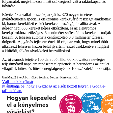
folyamatok megváltozása miatt szükségessé vált a raktárkapacitás
bővítése.
Bővítették a vállalat eszközparkját is, 370 négyzetméteres
gyártóterületen speciális elektromos kerékgyártó részleget alakítottak
ki, három kerékfűző és két kerékcentírozó gép beállításával. A
gépsor napi 800 kereket képes elkészíteni, és az elektromos
kerékpárokhoz szükséges, 8 centiméter széles felnis kereket is tudják
kezelni. A teljesen automata centírozógép 0,3 milliméter tűréssel
dolgozik. A gyártás fejlesztésének fő célja az volt, hogy minél több
alkatrészt lehessen házon belül gyártani, ezzel csökkentve a függést
a külföldi, főként távol-keleti beszállítóktól.
Az új csarnok tetejére 160 darabból álló, 60 kilowattóra névleges
teljesítményű napelem rendszert telepítettek. A berendezés az épület
világítási, hűtési és fűtési energiaigényének 100 százalékát biztosítja.
GazMag
2 éve
A borítókép forrása: Neuzer Kerékpár Kft.
Vállalatok
kerékpár
Itt állíthatja be, hogy a GazMag az elsők között legyen a Google-
találatokban.