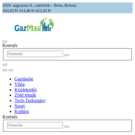
2026. augusztus 6., csütörtök – Berta, Bettina
363,03 Ft
314,48 Ft
423,45 Ft
Keresés
Gazdaság
Világ
Közlekedés
Zöld témák
Tech-Tudomány
Sport
Kultúra
Keresés