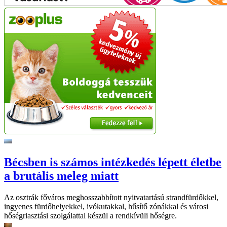
Bécsben is számos intézkedés lépett életbe
a brutális meleg miatt
Az osztrák főváros meghosszabbított nyitvatartású strandfürdőkkel,
ingyenes fürdőhelyekkel, ivókutakkal, hűsítő zónákkal és városi
hőségriasztási szolgálattal készül a rendkívüli hőségre.