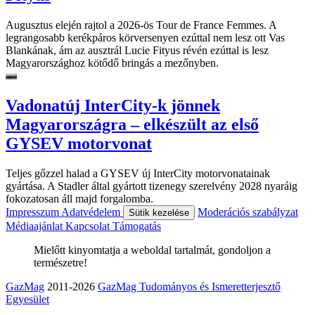
Augusztus elején rajtol a 2026-ös Tour de France Femmes. A
legrangosabb kerékpáros körversenyen ezúttal nem lesz ott Vas
Blankának, ám az ausztrál Lucie Fityus révén ezúttal is lesz
Magyarországhoz kötődő bringás a mezőnyben.
Vadonatúj InterCity-k jönnek
Magyarországra – elkészült az első
GYSEV motorvonat
Teljes gőzzel halad a GYSEV új InterCity motorvonatainak
gyártása. A Stadler által gyártott tizenegy szerelvény 2028 nyaráig
fokozatosan áll majd forgalomba.
Impresszum
Adatvédelem
Moderációs szabályzat
Sütik kezelése
Médiaajánlat
Kapcsolat
Támogatás
Mielőtt kinyomtatja a weboldal tartalmát, gondoljon a
természetre!
GazMag
2011-2026
GazMag Tudományos és Ismeretterjesztő
Egyesület