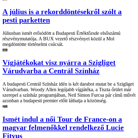
A július is a rekorddöntésekről szólt a
pesti parketten
Júliusban ismét erősödött a Budapesti Értéktőzsde elsőszámú
részvénymutatója. A BUX vezető részvényei közül a Mol
megdöntötte történelmi csúcsát.
Vígjátékokat visz nyárra a Szigliget
Várudvarba a Centrál Színház
A budapesti Centrál Színház idén is két darabot mutat be a Szigliget
Várudvarban. Woody Allen legújabb vígjátéka, a Tiszta őrület már
szerepel a színház programjában, Neil Simon Furcsa pár című művét
azonban a budapesti premier előtt láthatja a közönség.
Ismét indul a női Tour de France-on a
magyar felmenőkkel rendelkező Lucie
Fityus