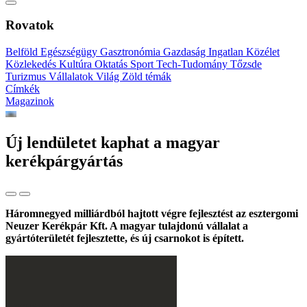
Rovatok
Belföld
Egészségügy
Gasztronómia
Gazdaság
Ingatlan
Közélet
Közlekedés
Kultúra
Oktatás
Sport
Tech-Tudomány
Tőzsde
Turizmus
Vállalatok
Világ
Zöld témák
Címkék
Magazinok
Új lendületet kaphat a magyar
kerékpárgyártás
Háromnegyed milliárdból hajtott végre fejlesztést az esztergomi
Neuzer Kerékpár Kft. A magyar tulajdonú vállalat a
gyártóterületét fejlesztette, és új csarnokot is épített.