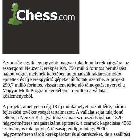
Az ország egyik legnagyobb magyar tulajdonú kerékpárgyára, az
esztergomi Neuzer Kerékpár Kft. 750 millió forintos beruházást
hajtott végre, melynek keretében automatizált raktárcsarnokot
építettek és új kerékgyártó gépeket állítottak üzembe. A projekt
299,7 millió forintos, vissza nem térítendő támogatást nyert el a
Magyar Multi Program keretében – derült ki a vállalat
közleményéből.
A projekt, amellyel a cég 18 új munkahelyet hozott létre, három
fejlesztési tevékenységet tartalmazott. A vállalat saját tulajdonú
telkén, a Neuzer Kft. gyártóbázisának szomszédságában 1820
négyzetméteres magasraktárat építettek, a csarnok kapacitása 4560
szabványos raklapnyi. A társaság eddig mintegy 8000
négyzetméteren tárolt kerékpárokat és alkatrészeket, de a szállítási