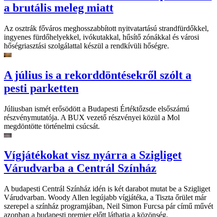
a brutális meleg miatt
Az osztrák főváros meghosszabbított nyitvatartású strandfürdőkkel,
ingyenes fürdőhelyekkel, ivókutakkal, hűsítő zónákkal és városi
hőségriasztási szolgálattal készül a rendkívüli hőségre.
A július is a rekorddöntésekről szólt a
pesti parketten
Júliusban ismét erősödött a Budapesti Értéktőzsde elsőszámú
részvénymutatója. A BUX vezető részvényei közül a Mol
megdöntötte történelmi csúcsát.
Vígjátékokat visz nyárra a Szigliget
Várudvarba a Centrál Színház
A budapesti Centrál Színház idén is két darabot mutat be a Szigliget
Várudvarban. Woody Allen legújabb vígjátéka, a Tiszta őrület már
szerepel a színház programjában, Neil Simon Furcsa pár című művét
azonban a budapesti premier előtt láthatja a közönség.