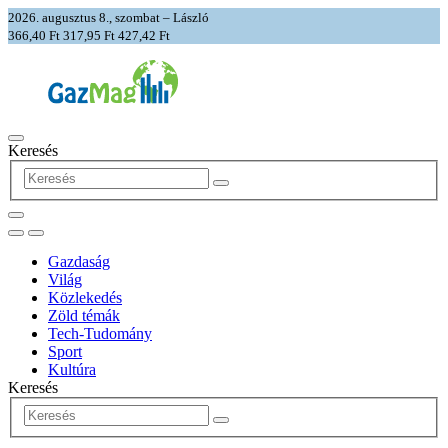
2026. augusztus 8., szombat – László
366,40 Ft
317,95 Ft
427,42 Ft
Keresés
Gazdaság
Világ
Közlekedés
Zöld témák
Tech-Tudomány
Sport
Kultúra
Keresés