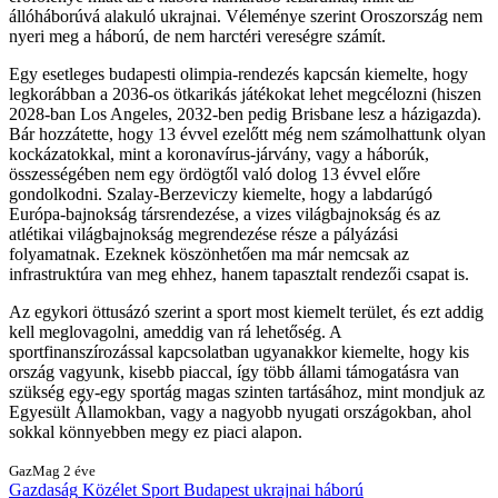
állóháborúvá alakuló ukrajnai. Véleménye szerint Oroszország nem
nyeri meg a háború, de nem harctéri vereségre számít.
Egy esetleges budapesti olimpia-rendezés kapcsán kiemelte, hogy
legkorábban a 2036-os ötkarikás játékokat lehet megcélozni (hiszen
2028-ban Los Angeles, 2032-ben pedig Brisbane lesz a házigazda).
Bár hozzátette, hogy 13 évvel ezelőtt még nem számolhattunk olyan
kockázatokkal, mint a koronavírus-járvány, vagy a háborúk,
összességében nem egy ördögtől való dolog 13 évvel előre
gondolkodni. Szalay-Berzeviczy kiemelte, hogy a labdarúgó
Európa-bajnokság társrendezése, a vizes világbajnokság és az
atlétikai világbajnokság megrendezése része a pályázási
folyamatnak. Ezeknek köszönhetően ma már nemcsak az
infrastruktúra van meg ehhez, hanem tapasztalt rendezői csapat is.
Az egykori öttusázó szerint a sport most kiemelt terület, és ezt addig
kell meglovagolni, ameddig van rá lehetőség. A
sportfinanszírozással kapcsolatban ugyanakkor kiemelte, hogy kis
ország vagyunk, kisebb piaccal, így több állami támogatásra van
szükség egy-egy sportág magas szinten tartásához, mint mondjuk az
Egyesült Államokban, vagy a nagyobb nyugati országokban, ahol
sokkal könnyebben megy ez piaci alapon.
GazMag
2 éve
Gazdaság
Közélet
Sport
Budapest
ukrajnai háború