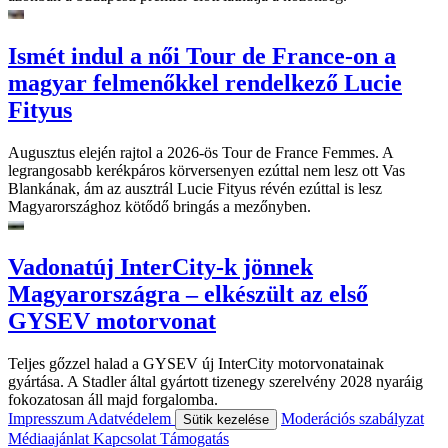
Ismét indul a női Tour de France-on a
magyar felmenőkkel rendelkező Lucie
Fityus
Augusztus elején rajtol a 2026-ös Tour de France Femmes. A
legrangosabb kerékpáros körversenyen ezúttal nem lesz ott Vas
Blankának, ám az ausztrál Lucie Fityus révén ezúttal is lesz
Magyarországhoz kötődő bringás a mezőnyben.
Vadonatúj InterCity-k jönnek
Magyarországra – elkészült az első
GYSEV motorvonat
Teljes gőzzel halad a GYSEV új InterCity motorvonatainak
gyártása. A Stadler által gyártott tizenegy szerelvény 2028 nyaráig
fokozatosan áll majd forgalomba.
Impresszum
Adatvédelem
Moderációs szabályzat
Sütik kezelése
Médiaajánlat
Kapcsolat
Támogatás