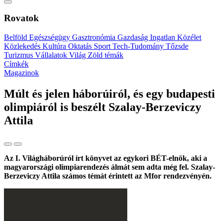
Rovatok
Belföld
Egészségügy
Gasztronómia
Gazdaság
Ingatlan
Közélet
Közlekedés
Kultúra
Oktatás
Sport
Tech-Tudomány
Tőzsde
Turizmus
Vállalatok
Világ
Zöld témák
Címkék
Magazinok
Múlt és jelen háborúiról, és egy budapesti
olimpiáról is beszélt Szalay-Berzeviczy
Attila
Az I. Világháborúról írt könyvet az egykori BÉT-elnök, aki a
magyarországi olimpiarendezés álmát sem adta még fel. Szalay-
Berzeviczy Attila számos témát érintett az Mfor rendezvényén.