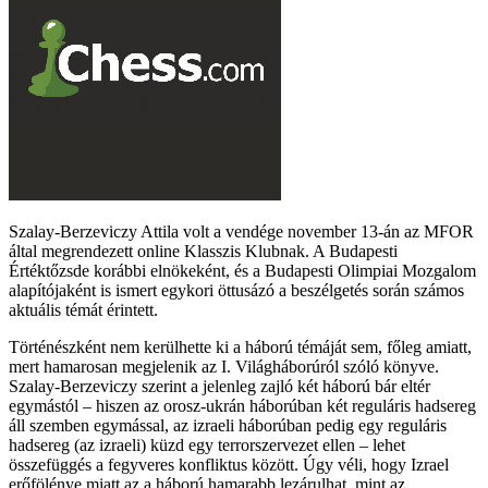
Szalay-Berzeviczy Attila volt a vendége november 13-án az MFOR
által megrendezett online Klasszis Klubnak. A Budapesti
Értéktőzsde korábbi elnökeként, és a Budapesti Olimpiai Mozgalom
alapítójaként is ismert egykori öttusázó a beszélgetés során számos
aktuális témát érintett.
Történészként nem kerülhette ki a háború témáját sem, főleg amiatt,
mert hamarosan megjelenik az I. Világháborúról szóló könyve.
Szalay-Berzeviczy szerint a jelenleg zajló két háború bár eltér
egymástól – hiszen az orosz-ukrán háborúban két reguláris hadsereg
áll szemben egymással, az izraeli háborúban pedig egy reguláris
hadsereg (az izraeli) küzd egy terrorszervezet ellen – lehet
összefüggés a fegyveres konfliktus között. Úgy véli, hogy Izrael
erőfölénye miatt az a háború hamarabb lezárulhat, mint az