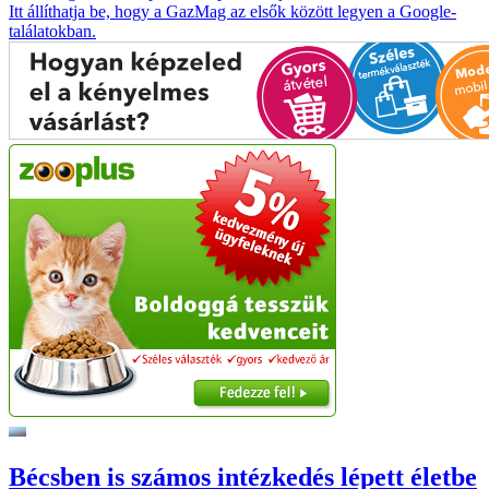
Itt állíthatja be, hogy a GazMag az elsők között legyen a Google-
találatokban.
Bécsben is számos intézkedés lépett életbe