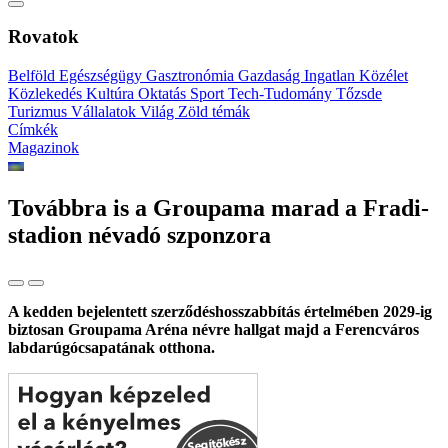
Rovatok
Belföld
Egészségügy
Gasztronómia
Gazdaság
Ingatlan
Közélet
Közlekedés
Kultúra
Oktatás
Sport
Tech-Tudomány
Tőzsde
Turizmus
Vállalatok
Világ
Zöld témák
Címkék
Magazinok
Továbbra is a Groupama marad a Fradi-
stadion névadó szponzora
A kedden bejelentett szerződéshosszabbítás értelmében 2029-ig
biztosan Groupama Aréna névre hallgat majd a Ferencváros
labdarúgócsapatának otthona.