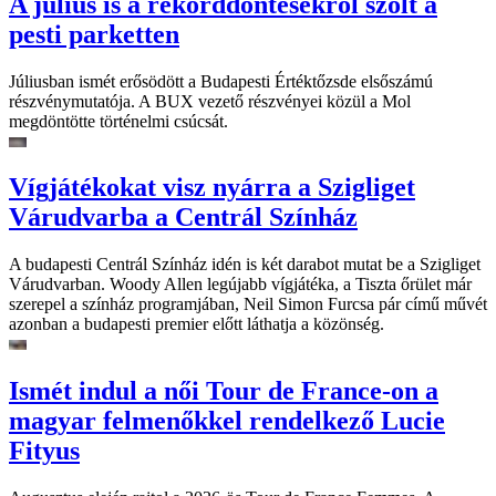
A július is a rekorddöntésekről szólt a
pesti parketten
Júliusban ismét erősödött a Budapesti Értéktőzsde elsőszámú
részvénymutatója. A BUX vezető részvényei közül a Mol
megdöntötte történelmi csúcsát.
Vígjátékokat visz nyárra a Szigliget
Várudvarba a Centrál Színház
A budapesti Centrál Színház idén is két darabot mutat be a Szigliget
Várudvarban. Woody Allen legújabb vígjátéka, a Tiszta őrület már
szerepel a színház programjában, Neil Simon Furcsa pár című művét
azonban a budapesti premier előtt láthatja a közönség.
Ismét indul a női Tour de France-on a
magyar felmenőkkel rendelkező Lucie
Fityus