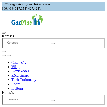
2026. augusztus 8., szombat – László
366,40 Ft
317,95 Ft
427,42 Ft
Keresés
Gazdaság
Világ
Közlekedés
Zöld témák
Tech-Tudomány
Sport
Kultúra
Keresés