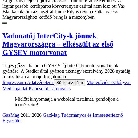
Augusztus elején rajtol a 2026-ös Tour de France Femmes. A
legrangosabb kerékpáros körversenyen ezúttal nem lesz ott Vas
Blankának, ám az ausztrál Lucie Fityus révén ezúttal is lesz
Magyarországhoz kötődő bringás a mezőnyben.
Vadonatúj InterCity-k jönnek
Magyarországra – elkészült az első
GYSEV motorvonat
Teljes gőzzel halad a GYSEV új InterCity motorvonatainak
gyártása. A Stadler által gyártott tizenegy szerelvény 2028 nyaráig
fokozatosan áll majd forgalomba.
Impresszum
Adatvédelem
Moderációs szabályzat
Sütik kezelése
Médiaajánlat
Kapcsolat
Támogatás
Mielőtt kinyomtatja a weboldal tartalmát, gondoljon a
természetre!
GazMag
2011-2026
GazMag Tudományos és Ismeretterjesztő
Egyesület