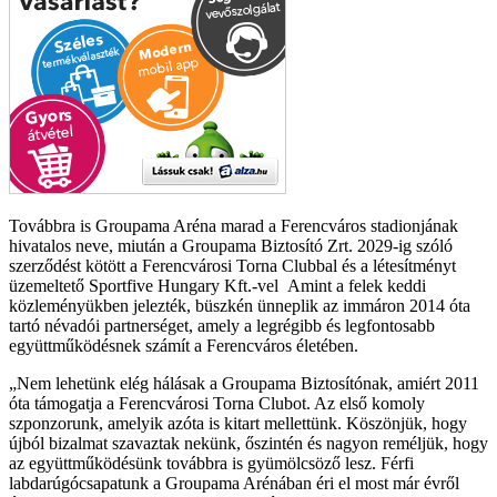
Továbbra is Groupama Aréna marad a Ferencváros stadionjának
hivatalos neve, miután a Groupama Biztosító Zrt. 2029-ig szóló
szerződést kötött a Ferencvárosi Torna Clubbal és a létesítményt
üzemeltető Sportfive Hungary Kft.-vel Amint a felek keddi
közleményükben jelezték, büszkén ünneplik az immáron 2014 óta
tartó névadói partnerséget, amely a legrégibb és legfontosabb
együttműködésnek számít a Ferencváros életében.
Nem lehetünk elég hálásak a Groupama Biztosítónak, amiért 2011
óta támogatja a Ferencvárosi Torna Clubot. Az első komoly
szponzorunk, amelyik azóta is kitart mellettünk. Köszönjük, hogy
újból bizalmat szavaztak nekünk, őszintén és nagyon reméljük, hogy
az együttműködésünk továbbra is gyümölcsöző lesz. Férfi
labdarúgócsapatunk a Groupama Arénában éri el most már évről