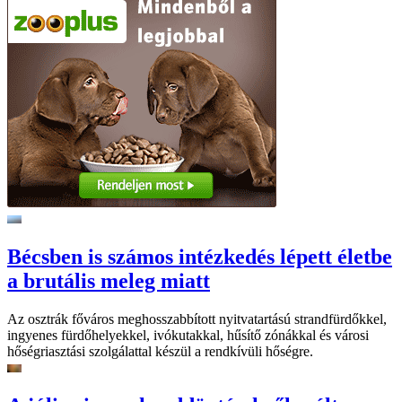
Bécsben is számos intézkedés lépett életbe
a brutális meleg miatt
Az osztrák főváros meghosszabbított nyitvatartású strandfürdőkkel,
ingyenes fürdőhelyekkel, ivókutakkal, hűsítő zónákkal és városi
hőségriasztási szolgálattal készül a rendkívüli hőségre.