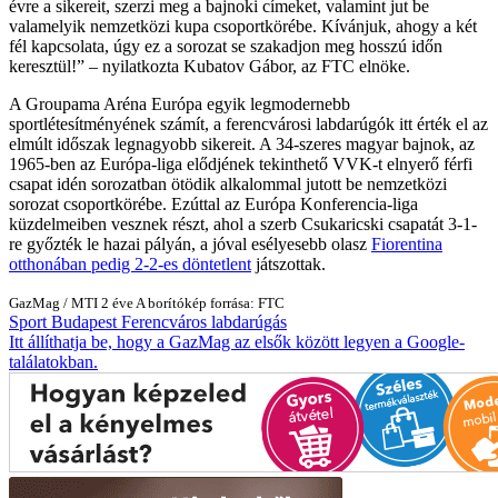
évre a sikereit, szerzi meg a bajnoki címeket, valamint jut be
valamelyik nemzetközi kupa csoportkörébe. Kívánjuk, ahogy a két
fél kapcsolata, úgy ez a sorozat se szakadjon meg hosszú időn
keresztül!
– nyilatkozta Kubatov Gábor, az FTC elnöke.
A Groupama Aréna Európa egyik legmodernebb
sportlétesítményének számít, a ferencvárosi labdarúgók itt érték el az
elmúlt időszak legnagyobb sikereit. A 34-szeres magyar bajnok, az
1965-ben az Európa-liga elődjének tekinthető VVK-t elnyerő férfi
csapat idén sorozatban ötödik alkalommal jutott be nemzetközi
sorozat csoportkörébe. Ezúttal az Európa Konferencia-liga
küzdelmeiben vesznek részt, ahol a szerb Csukaricski csapatát 3-1-
re győzték le hazai pályán, a jóval esélyesebb olasz
Fiorentina
otthonában pedig 2-2-es döntetlent
játszottak.
GazMag
/
MTI
2 éve
A borítókép forrása: FTC
Sport
Budapest
Ferencváros
labdarúgás
Itt állíthatja be, hogy a GazMag az elsők között legyen a Google-
találatokban.