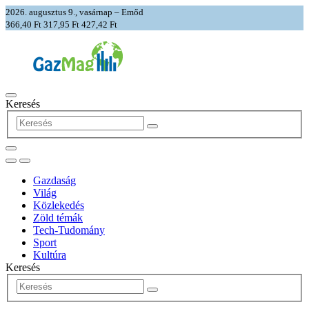
2026. augusztus 9., vasárnap – Emőd
366,40 Ft
317,95 Ft
427,42 Ft
Keresés
Gazdaság
Világ
Közlekedés
Zöld témák
Tech-Tudomány
Sport
Kultúra
Keresés