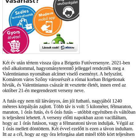
Két év után tértem vissza újra a Brigetio Futóversenyre. 2021-ben
első alkalommal, hagyományteremtő jelleggel rendezték meg a
Valentinianus nyomában alcímet viselő eseményt. A helyszínt,
Komárom város Szőny városrészét a római korban Brigetionak
hívták, és Valentinianus császár itt vesztette életét, innen ered az
október 21-én megrendezett verseny neve.
A futás egy nem túl látványos, ám jól futható, nagyjából 1240
méteres körpályán zajlott. Több táv is volt: 5 kilométer, félmaraton,
maraton, 1 órás futás, és 6 órás futás – utóbbit egyéniben és váltóban
is teljesíteni lehetett. A verseny előtti napokban azon vacilláltam,
hogy az 1 órás futáson, vagy a félmaratoni távon induljak. Végül az
1 órás mellett döntöttem. Két évvel ezelőtt is ezen a távon indultam.
Itt az a cél, hogy az egy óra leforgása alatt minél több kört teljesítsen