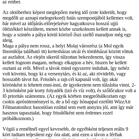
az ember.
Az októberhez képest meglepően meleg idő (este kiderült, hogy
megdőlt az aznapi melegrekord) futás szempontjából kellemes volt,
bár mivel az időjárás-előrejelzésre hagyatkozva hosszú ujjú
öltözékkel készültem, menet közbe szurkolnom kellett annak is,
hogy a szintén a pálya körül köröző őszi szellő maradjon még egy
ideig.
Maga a pálya nem rossz, a helyi Molaj városrész (a Mol egyik
finomítója található itt) kertesházas utcái és tömbházai között róttuk
az aszfaltot. Az elején sikerül túlzottan bekezdenem, így vissza
kellett fognom magam, nehogy elkapjon a hév, hiszen be kellett
osztani az erőt. Mivel a távok mind egyszerre indultak, így nehéz
volt követni, hogy ki a versenytárs, és ki az, aki rövidebb, vagy
hosszabb távot fut. Frissítés a rajt-cél kapunál volt, így akár
körönként is lehetett enni-inni, de igyekeztem nem túlzásba vinni, 2-
3 körönként pár korty folyadék (izó és víz volt), és szőlőcukor volt a
fő prioritás számomra. (Az egyik körben megpróbálkoztam egy
csokis aprósüteménnyel is, de a bő egy hónappal ezelőtti WizzAir
Félmaratonhoz hasonlóan ezúttal sem esett annyira jól, ami így már
hasznos tapasztalat, hogy frissítőként nem érdemes ezzel
próbálkoznom.)
Végül a reméltnél egyel kevesebb, de egyébként teljesen reális 9
kört tudtam teljesíteni egy óra alatt, ami ezen a távon a férfiak