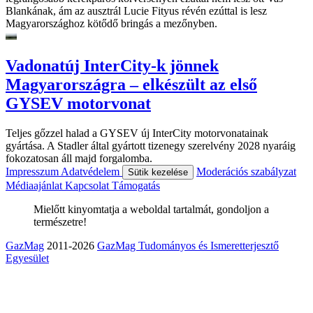
Blankának, ám az ausztrál Lucie Fityus révén ezúttal is lesz
Magyarországhoz kötődő bringás a mezőnyben.
Vadonatúj InterCity-k jönnek
Magyarországra – elkészült az első
GYSEV motorvonat
Teljes gőzzel halad a GYSEV új InterCity motorvonatainak
gyártása. A Stadler által gyártott tizenegy szerelvény 2028 nyaráig
fokozatosan áll majd forgalomba.
Impresszum
Adatvédelem
Moderációs szabályzat
Sütik kezelése
Médiaajánlat
Kapcsolat
Támogatás
Mielőtt kinyomtatja a weboldal tartalmát, gondoljon a
természetre!
GazMag
2011-2026
GazMag Tudományos és Ismeretterjesztő
Egyesület