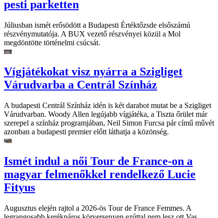
pesti parketten
Júliusban ismét erősödött a Budapesti Értéktőzsde elsőszámú
részvénymutatója. A BUX vezető részvényei közül a Mol
megdöntötte történelmi csúcsát.
Vígjátékokat visz nyárra a Szigliget
Várudvarba a Centrál Színház
A budapesti Centrál Színház idén is két darabot mutat be a Szigliget
Várudvarban. Woody Allen legújabb vígjátéka, a Tiszta őrület már
szerepel a színház programjában, Neil Simon Furcsa pár című művét
azonban a budapesti premier előtt láthatja a közönség.
Ismét indul a női Tour de France-on a
magyar felmenőkkel rendelkező Lucie
Fityus
Augusztus elején rajtol a 2026-ös Tour de France Femmes. A
legrangosabb kerékpáros körversenyen ezúttal nem lesz ott Vas