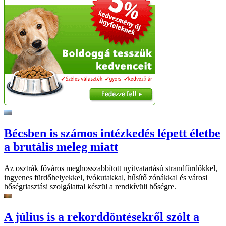
Bécsben is számos intézkedés lépett életbe
a brutális meleg miatt
Az osztrák főváros meghosszabbított nyitvatartású strandfürdőkkel,
ingyenes fürdőhelyekkel, ivókutakkal, hűsítő zónákkal és városi
hőségriasztási szolgálattal készül a rendkívüli hőségre.
A július is a rekorddöntésekről szólt a