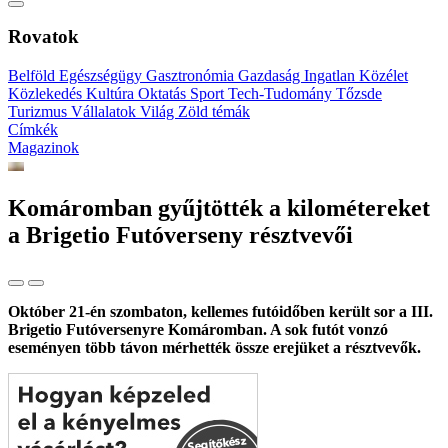
Rovatok
Belföld
Egészségügy
Gasztronómia
Gazdaság
Ingatlan
Közélet
Közlekedés
Kultúra
Oktatás
Sport
Tech-Tudomány
Tőzsde
Turizmus
Vállalatok
Világ
Zöld témák
Címkék
Magazinok
Komáromban gyűjtötték a kilométereket
a Brigetio Futóverseny résztvevői
Október 21-én szombaton, kellemes futóidőben került sor a III.
Brigetio Futóversenyre Komáromban. A sok futót vonzó
eseményen több távon mérhették össze erejüket a résztvevők.