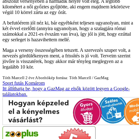
abszolút versenyében a harmadik helyre volt elég. A legtöbb
kilométert a női győztes gyűjtötte, aki engem majdnem lekörözve
végül 10 körrel zárta az egy órát.
A befutóérem jól néz ki, bár egyébként teljesen ugyanolyan, mint a
két évvel ezelőtti (annyira ugyanolyan, hogy a szalagjára római
számokkal a 2021-es évszám van írva), így jól is jött, hogy ezúttal
egy serleget is hazavihettem mellé.
Maga a verseny összességében tetszett. A szervezés szuper volt, a
nevezés gördülékenyen ment, a frissítés is jó volt. Terveim szerint
jövőre is visszatérek, hogy akkor már tényleg meglegyen az a
legalább 10 kör.
Tóth Marcell
2 éve
A borítókép forrása: Tóth Marcell / GazMag
Sport
futás
Komárom
Itt állíthatja be, hogy a GazMag az elsők között legyen a Google-
találatokban.