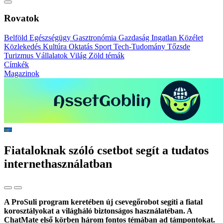
Rovatok
Belföld
Egészségügy
Gasztronómia
Gazdaság
Ingatlan
Közélet
Közlekedés
Kultúra
Oktatás
Sport
Tech-Tudomány
Tőzsde
Turizmus
Vállalatok
Világ
Zöld témák
Címkék
Magazinok
Fiataloknak szóló csetbot segít a tudatos
internethasználatban
A ProSuli program keretében új csevegőrobot segíti a fiatal
korosztályokat a világháló biztonságos használatéban. A
ChatMate első körben három fontos témában ad támpontokat.