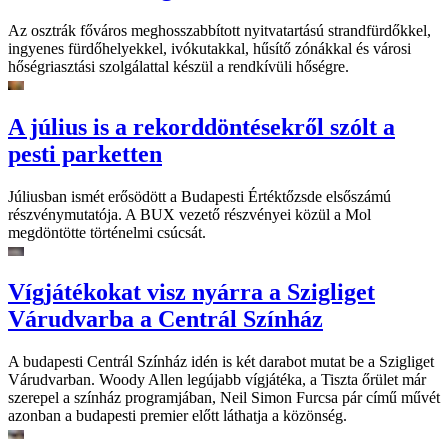
Az osztrák főváros meghosszabbított nyitvatartású strandfürdőkkel,
ingyenes fürdőhelyekkel, ivókutakkal, hűsítő zónákkal és városi
hőségriasztási szolgálattal készül a rendkívüli hőségre.
A július is a rekorddöntésekről szólt a
pesti parketten
Júliusban ismét erősödött a Budapesti Értéktőzsde elsőszámú
részvénymutatója. A BUX vezető részvényei közül a Mol
megdöntötte történelmi csúcsát.
Vígjátékokat visz nyárra a Szigliget
Várudvarba a Centrál Színház
A budapesti Centrál Színház idén is két darabot mutat be a Szigliget
Várudvarban. Woody Allen legújabb vígjátéka, a Tiszta őrület már
szerepel a színház programjában, Neil Simon Furcsa pár című művét
azonban a budapesti premier előtt láthatja a közönség.