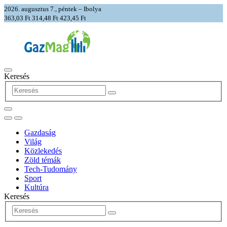
2026. augusztus 7., péntek – Ibolya
363,03 Ft
314,48 Ft
423,45 Ft
Keresés
Gazdaság
Világ
Közlekedés
Zöld témák
Tech-Tudomány
Sport
Kultúra
Keresés