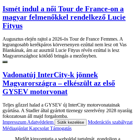
Ismét indul a női Tour de France-on a
magyar felmenőkkel rendelkező Lucie
Fityus
Augusztus elején rajtol a 2026-ös Tour de France Femmes. A
legrangosabb kerékpáros körversenyen ezúttal nem lesz ott Vas
Blankának, ám az ausztrál Lucie Fityus révén ezúttal is lesz
Magyarországhoz kötődő bringás a mezőnyben.
Vadonatúj InterCity-k jönnek
Magyarországra – elkészült az első
GYSEV motorvonat
Teljes gőzzel halad a GYSEV új InterCity motorvonatainak
gyártása. A Stadler által gyártott tizenegy szerelvény 2028 nyaráig
fokozatosan áll majd forgalomba.
Impresszum
Adatvédelem
Moderációs szabályzat
Sütik kezelése
Médiaajánlat
Kapcsolat
Támogatás
Mielőtt kinyomtatja a weboldal tartalmát, gondoljon a