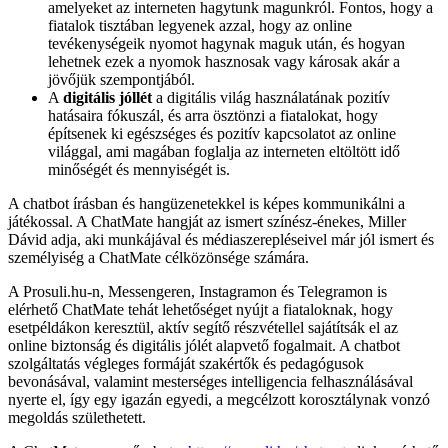
amelyeket az interneten hagytunk magunkról. Fontos, hogy a
fiatalok tisztában legyenek azzal, hogy az online
tevékenységeik nyomot hagynak maguk után, és hogyan
lehetnek ezek a nyomok hasznosak vagy károsak akár a
jövőjük szempontjából.
A
digitális jóllét
a digitális világ használatának pozitív
hatásaira fókuszál, és arra ösztönzi a fiatalokat, hogy
építsenek ki egészséges és pozitív kapcsolatot az online
világgal, ami magában foglalja az interneten eltöltött idő
minőségét és mennyiségét is.
A chatbot írásban és hangüzenetekkel is képes kommunikálni a
játékossal. A ChatMate hangját az ismert színész-énekes, Miller
Dávid adja, aki munkájával és médiaszerepléseivel már jól ismert és
személyiség a ChatMate célközönsége számára.
A Prosuli.hu-n, Messengeren, Instagramon és Telegramon is
elérhető ChatMate tehát lehetőséget nyújt a fiataloknak, hogy
esetpéldákon keresztül, aktív segítő részvétellel sajátítsák el az
online biztonság és digitális jólét alapvető fogalmait. A chatbot
szolgáltatás végleges formáját szakértők és pedagógusok
bevonásával, valamint mesterséges intelligencia felhasználásával
nyerte el, így egy igazán egyedi, a megcélzott korosztálynak vonzó
megoldás születhetett.