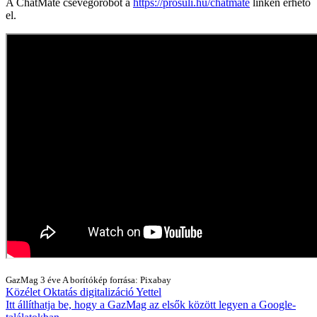
A ChatMate csevegőrobot a
https://prosuli.hu/chatmate
linken érhető
el.
GazMag
3 éve
A borítókép forrása: Pixabay
Közélet
Oktatás
digitalizáció
Yettel
Itt állíthatja be, hogy a GazMag az elsők között legyen a Google-