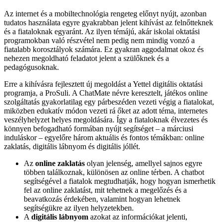
Az internet és a mobiltechnológia rengeteg előnyt nyújt, azonban
tudatos használata egyre gyakrabban jelent kihívást az felnőtteknek
és a fiataloknak egyaránt. Az ilyen témájú, akár iskolai oktatási
programokban való részvétel nem pedig nem mindig vonzó a
fiatalabb korosztályok számára. Ez gyakran aggodalmat okoz és
nehezen megoldható feladatot jelent a szülőknek és a
pedagógusoknak.
Erre a kihívásra fejlesztett új megoldást a Yettel digitális oktatási
programja, a ProSuli. A ChatMate névre keresztelt, játékos online
szolgáltatás gyakorlatilag egy párbeszéden vezeti végig a fiatalokat,
miközben edukatív módon vezeti rá őket az adott téma, internetes
veszélyhelyzet helyes megoldására. Így a fiataloknak élvezetes és
könnyen befogadható formában nyújt segítséget – a márciusi
induláskor – egyelőre három aktuális és fontos témákban: online
zaklatás, digitális lábnyom és digitális jóllét.
Az
online zaklatás
olyan jelenség, amellyel sajnos egyre
többen találkoznak, különösen az online térben. A chatbot
segítségével a fiatalok megtudhatják, hogy hogyan ismerhetik
fel az online zaklatást, mit tehetnek a megelőzés és a
beavatkozás érdekében, valamint hogyan lehetnek
segítségükre az ilyen helyzetekben.
A
digitális lábnyom
azokat az információkat jelenti,