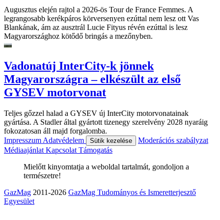
Augusztus elején rajtol a 2026-ös Tour de France Femmes. A
legrangosabb kerékpáros körversenyen ezúttal nem lesz ott Vas
Blankának, ám az ausztrál Lucie Fityus révén ezúttal is lesz
Magyarországhoz kötődő bringás a mezőnyben.
Vadonatúj InterCity-k jönnek
Magyarországra – elkészült az első
GYSEV motorvonat
Teljes gőzzel halad a GYSEV új InterCity motorvonatainak
gyártása. A Stadler által gyártott tizenegy szerelvény 2028 nyaráig
fokozatosan áll majd forgalomba.
Impresszum
Adatvédelem
Moderációs szabályzat
Sütik kezelése
Médiaajánlat
Kapcsolat
Támogatás
Mielőtt kinyomtatja a weboldal tartalmát, gondoljon a
természetre!
GazMag
2011-2026
GazMag Tudományos és Ismeretterjesztő
Egyesület