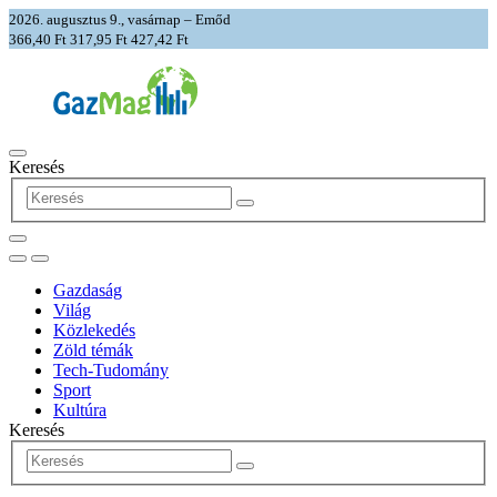
2026. augusztus 9., vasárnap – Emőd
366,40 Ft
317,95 Ft
427,42 Ft
Keresés
Gazdaság
Világ
Közlekedés
Zöld témák
Tech-Tudomány
Sport
Kultúra
Keresés