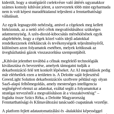
kiderült, hogy a stratégiáról cselekvésre való áttérés ugyanakkor
számos komoly kihívást jelent, a szervezetek több mint egyharmada
nem is volt képest maradéktalanul teljesíteni a fenntarthatósági
vállalásait.
Az egyik legnagyobb nehézség, amivel a cégeknek meg kellett
birkózniuk, az a nettó zéró célok megvalósításához szükséges
adatmennyiség. A szén-dioxid-kibocsátás mérséklésének egyik
alapfeltétele, hogy a cégek közel valós idejű adatokkal
rendelkezzenek értékláncuk és tevékenységeik teljesítményéről,
különösen azon folyamatok esetében, melyek kritikusak az
üvegházhatású gázok visszaszorítása szempontjából.
Kihívást jelenthet továbbá a célnak megfelelő technológiák
kiválasztása és bevezetése, amelyek támogatni tudják a
dekarbonizáció felé tett konkrét lépéseket. Az AI megoldások pedig
már elérhetőek ezen a területen is. A Deloitte saját fejlesztésű
GreenLight Solution dekarbonizációs szoftvere például egy olyan
SaaS-alapú felhőmegoldás, amely mesterséges intelligencia
segítségével elemzi az adatokat, ezáltal segíti a folyamatokat a
stratégai tervezéstől a megvalósításon át a visszakövetésig
–
foglalta össze Szücs Réka, a Deloitte Magyarország
Fenntarthatósági és Klímaváltozási tanácsadó csapatának vezetője.
A platform fejlett adatautomatizálási és -átalakítási képességgel