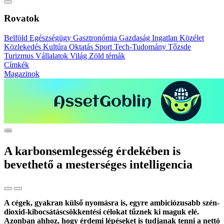
Rovatok
Belföld
Egészségügy
Gasztronómia
Gazdaság
Ingatlan
Közélet
Közlekedés
Kultúra
Oktatás
Sport
Tech-Tudomány
Tőzsde
Turizmus
Vállalatok
Világ
Zöld témák
Címkék
Magazinok
A karbonsemlegesség érdekében is
bevethető a mesterséges intelligencia
A cégek, gyakran külső nyomásra is, egyre ambiciózusabb szén-
dioxid-kibocsátáscsökkentési célokat tűznek ki maguk elé.
Azonban ahhoz, hogy érdemi lépéseket is tudjanak tenni a nettó