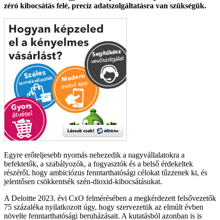
zéró kibocsátás felé, precíz adatszolgáltatásra van szükségük.
Egyre erőteljesebb nyomás nehezedik a nagyvállalatokra a
befektetők, a szabályozók, a fogyasztók és a belső érdekeltek
részéről, hogy ambiciózus fenntarthatósági célokat tűzzenek ki, és
jelentősen csökkentsék szén-dioxid-kibocsátásukat.
A Deloitte 2023. évi CxO felmérésében a megkérdezett felsővezetők
75 százaléka nyilatkozott úgy, hogy szervezetük az elmúlt évben
növelte fenntarthatósági beruházásait. A kutatásból azonban is is