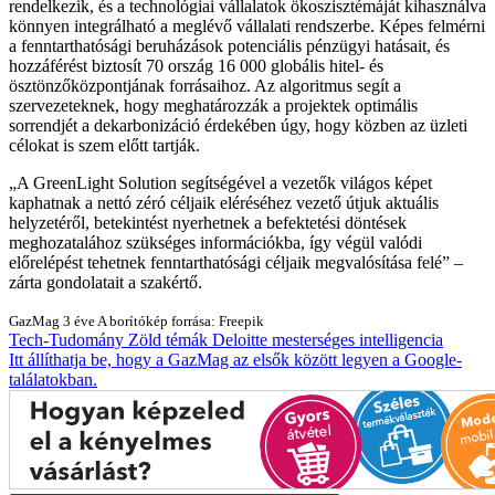
rendelkezik, és a technológiai vállalatok ökoszisztémáját kihasználva
könnyen integrálható a meglévő vállalati rendszerbe. Képes felmérni
a fenntarthatósági beruházások potenciális pénzügyi hatásait, és
hozzáférést biztosít 70 ország 16 000 globális hitel- és
ösztönzőközpontjának forrásaihoz. Az algoritmus segít a
szervezeteknek, hogy meghatározzák a projektek optimális
sorrendjét a dekarbonizáció érdekében úgy, hogy közben az üzleti
célokat is szem előtt tartják.
A GreenLight Solution segítségével a vezetők világos képet
kaphatnak a nettó zéró céljaik eléréséhez vezető útjuk aktuális
helyzetéről, betekintést nyerhetnek a befektetési döntések
meghozatalához szükséges információkba, így végül valódi
előrelépést tehetnek fenntarthatósági céljaik megvalósítása felé
–
zárta gondolatait a szakértő.
GazMag
3 éve
A borítókép forrása: Freepik
Tech-Tudomány
Zöld témák
Deloitte
mesterséges intelligencia
Itt állíthatja be, hogy a GazMag az elsők között legyen a Google-
találatokban.