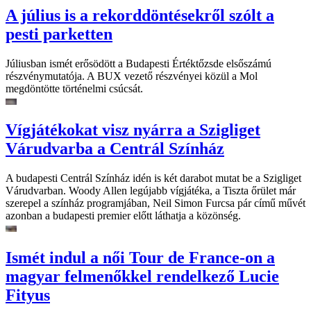
A július is a rekorddöntésekről szólt a
pesti parketten
Júliusban ismét erősödött a Budapesti Értéktőzsde elsőszámú
részvénymutatója. A BUX vezető részvényei közül a Mol
megdöntötte történelmi csúcsát.
Vígjátékokat visz nyárra a Szigliget
Várudvarba a Centrál Színház
A budapesti Centrál Színház idén is két darabot mutat be a Szigliget
Várudvarban. Woody Allen legújabb vígjátéka, a Tiszta őrület már
szerepel a színház programjában, Neil Simon Furcsa pár című művét
azonban a budapesti premier előtt láthatja a közönség.
Ismét indul a női Tour de France-on a
magyar felmenőkkel rendelkező Lucie
Fityus