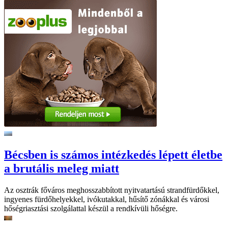
Bécsben is számos intézkedés lépett életbe
a brutális meleg miatt
Az osztrák főváros meghosszabbított nyitvatartású strandfürdőkkel,
ingyenes fürdőhelyekkel, ivókutakkal, hűsítő zónákkal és városi
hőségriasztási szolgálattal készül a rendkívüli hőségre.