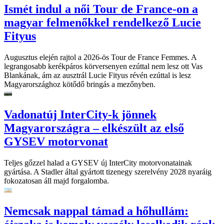
Ismét indul a női Tour de France-on a
magyar felmenőkkel rendelkező Lucie
Fityus
Augusztus elején rajtol a 2026-ös Tour de France Femmes. A
legrangosabb kerékpáros körversenyen ezúttal nem lesz ott Vas
Blankának, ám az ausztrál Lucie Fityus révén ezúttal is lesz
Magyarországhoz kötődő bringás a mezőnyben.
Vadonatúj InterCity-k jönnek
Magyarországra – elkészült az első
GYSEV motorvonat
Teljes gőzzel halad a GYSEV új InterCity motorvonatainak
gyártása. A Stadler által gyártott tizenegy szerelvény 2028 nyaráig
fokozatosan áll majd forgalomba.
Nemcsak nappal támad a hőhullám: