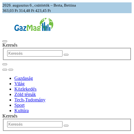
2026. augusztus 6., csütörtök – Berta, Bettina
363,03 Ft
314,48 Ft
423,45 Ft
Keresés
Gazdaság
Világ
Közlekedés
Zöld témák
Tech-Tudomány
Sport
Kultúra
Keresés