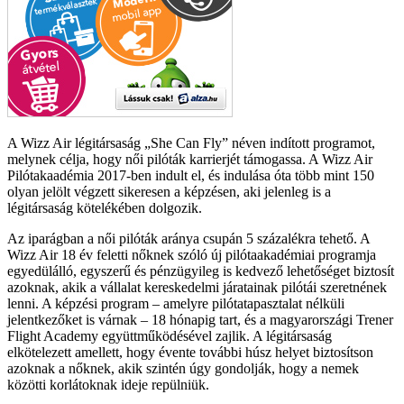
A Wizz Air légitársaság „She Can Fly” néven indított programot,
melynek célja, hogy női pilóták karrierjét támogassa. A Wizz Air
Pilótakaadémia 2017-ben indult el, és indulása óta több mint 150
olyan jelölt végzett sikeresen a képzésen, aki jelenleg is a
légitársaság kötelékében dolgozik.
Az iparágban a női pilóták aránya csupán 5 százalékra tehető. A
Wizz Air 18 év feletti nőknek szóló új pilótaakadémiai programja
egyedülálló, egyszerű és pénzügyileg is kedvező lehetőséget biztosít
azoknak, akik a vállalat kereskedelmi járatainak pilótái szeretnének
lenni. A képzési program – amelyre pilótatapasztalat nélküli
jelentkezőket is várnak – 18 hónapig tart, és a magyarországi Trener
Flight Academy együttműködésével zajlik. A légitársaság
elkötelezett amellett, hogy évente további húsz helyet biztosítson
azoknak a nőknek, akik szintén úgy gondolják, hogy a nemek
közötti korlátoknak ideje repülniük.