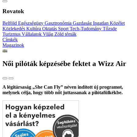
Rovatok
Belföld
Egészségügy
Gasztronómia
Gazdaság
Ingatlan
Közélet
Közlekedés
Kultúra
Oktatás
Sport
Tech-Tudomány
Tőzsde
Turizmus
Vállalatok
Világ
Zöld témák
Címkék
Magazinok
Női pilóták képzésébe fektet a Wizz Air
A légitársaság „She Can Fly” néven indított új programot,
melynek célja, hogy több nőt juttassanak a pilótafülkékbe.