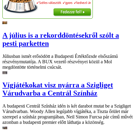
A július is a rekorddöntésekről szólt a
pesti parketten
Júliusban ismét erősödött a Budapesti Értéktőzsde elsőszámú
részvénymutatója. A BUX vezető részvényei közül a Mol
megdöntötte történelmi csúcsát.
Vígjátékokat visz nyárra a Szigliget
Várudvarba a Centrál Színház
A budapesti Centrál Színház idén is két darabot mutat be a Szigliget
Várudvarban. Woody Allen legújabb vígjátéka, a Tiszta őrület már
szerepel a színház programjában, Neil Simon Furcsa pár című művét
azonban a budapesti premier előtt láthatja a közönség.