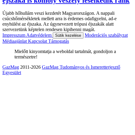
éjszaka is komoly veszély leselkedik ránk
Újabb hőhullám veszi kezdetét Magyarországon. A nappali
csúcshőmérsékletek mellett arra is érdemes odafigyelni, ad-e
enyhülést az éjszaka. Az úgynevezett trópusi éjszakák alatt
szervezetünk képtelen rendesen kipihenni magát.
Impresszum
Adatvédelem
Moderációs szabályzat
Sütik kezelése
Médiaajánlat
Kapcsolat
Támogatás
Mielőtt kinyomtatja a weboldal tartalmát, gondoljon a
természetre!
GazMag
2011-2026
GazMag Tudományos és Ismeretterjesztő
Egyesület