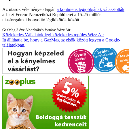
Az utasok véleménye alapján
a kontinens legjobbjának választották
a Liszt Ferenc Nemzetközi Repülőteret a 15-25 milliós
utasforgalmat bonyolító légikikötők között.
GazMag
3 éve
A borítókép forrása: Wizz Air
Közlekedés
Vállalatok
légi közlekedés
repülés
Wizz Air
Itt állíthatja be, hogy a GazMag az elsők között legyen a Google-
találatokban.