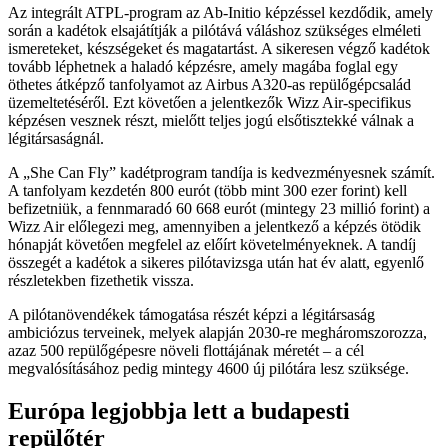
Az integrált ATPL-program az Ab-Initio képzéssel kezdődik, amely
során a kadétok elsajátítják a pilótává váláshoz szükséges elméleti
ismereteket, készségeket és magatartást. A sikeresen végző kadétok
tovább léphetnek a haladó képzésre, amely magába foglal egy
öthetes átképző tanfolyamot az Airbus A320-as repülőgépcsalád
üzemeltetéséről. Ezt követően a jelentkezők Wizz Air-specifikus
képzésen vesznek részt, mielőtt teljes jogú elsőtisztekké válnak a
légitársaságnál.
A „She Can Fly” kadétprogram tandíja is kedvezményesnek számít.
A tanfolyam kezdetén 800 eurót (több mint 300 ezer forint) kell
befizetniük, a fennmaradó 60 668 eurót (mintegy 23 millió forint) a
Wizz Air előlegezi meg, amennyiben a jelentkező a képzés ötödik
hónapját követően megfelel az előírt követelményeknek. A tandíj
összegét a kadétok a sikeres pilótavizsga után hat év alatt, egyenlő
részletekben fizethetik vissza.
A pilótanövendékek támogatása részét képzi a légitársaság
ambiciózus terveinek, melyek alapján 2030-re megháromszorozza,
azaz 500 repülőgépesre növeli flottájának méretét – a cél
megvalósításához pedig mintegy 4600 új pilótára lesz szüksége.
Európa legjobbja lett a budapesti
repülőtér