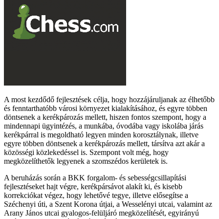
A most kezdődő fejlesztések célja, hogy hozzájáruljanak az élhetőbb
és fenntarthatóbb városi környezet kialakításához, és egyre többen
döntsenek a kerékpározás mellett, hiszen fontos szempont, hogy a
mindennapi ügyintézés, a munkába, óvodába vagy iskolába járás
kerékpárral is megoldható legyen minden korosztálynak, illetve
egyre többen döntsenek a kerékpározás mellett, társítva azt akár a
közösségi közlekedéssel is. Szempont volt még, hogy
megközelíthetők legyenek a szomszédos kerületek is.
A beruházás során a BKK forgalom- és sebességcsillapítási
fejlesztéseket hajt végre, kerékpársávot alakít ki, és kisebb
korrekciókat végez, hogy lehetővé tegye, illetve elősegítse a
Széchenyi úti, a Szent Korona útjai, a Wesselényi utcai, valamint az
Arany János utcai gyalogos-felüljáró megközelítését, egyirányú