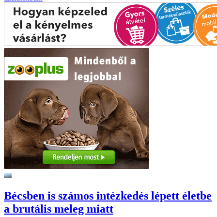
Bécsben is számos intézkedés lépett életbe
a brutális meleg miatt