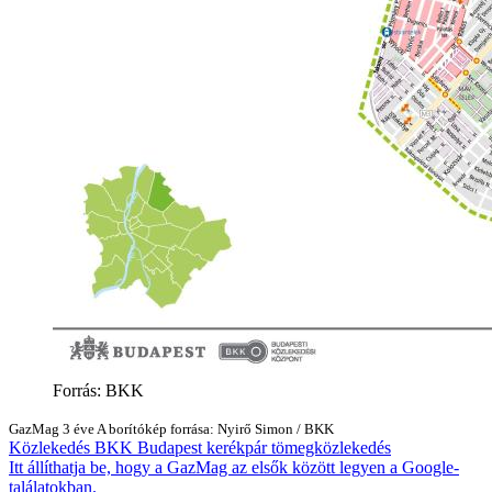
Forrás: BKK
GazMag
3 éve
A borítókép forrása: Nyirő Simon / BKK
Közlekedés
BKK
Budapest
kerékpár
tömegközlekedés
Itt állíthatja be, hogy a GazMag az elsők között legyen a Google-
találatokban.