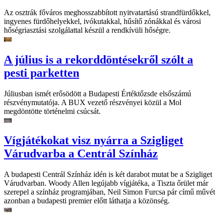
Az osztrák főváros meghosszabbított nyitvatartású strandfürdőkkel,
ingyenes fürdőhelyekkel, ivókutakkal, hűsítő zónákkal és városi
hőségriasztási szolgálattal készül a rendkívüli hőségre.
A július is a rekorddöntésekről szólt a
pesti parketten
Júliusban ismét erősödött a Budapesti Értéktőzsde elsőszámú
részvénymutatója. A BUX vezető részvényei közül a Mol
megdöntötte történelmi csúcsát.
Vígjátékokat visz nyárra a Szigliget
Várudvarba a Centrál Színház
A budapesti Centrál Színház idén is két darabot mutat be a Szigliget
Várudvarban. Woody Allen legújabb vígjátéka, a Tiszta őrület már
szerepel a színház programjában, Neil Simon Furcsa pár című művét
azonban a budapesti premier előtt láthatja a közönség.