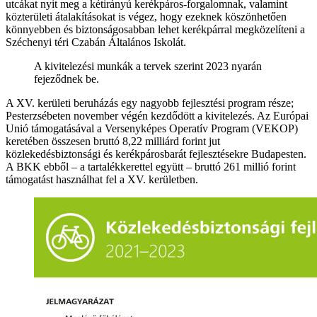
utcákat nyit meg a kétirányú kerékpáros-forgalomnak, valamint
közterületi átalakításokat is végez, hogy ezeknek köszönhetően
könnyebben és biztonságosabban lehet kerékpárral megközelíteni a
Széchenyi téri Czabán Általános Iskolát.
A kivitelezési munkák a tervek szerint 2023 nyarán
fejeződnek be.
A XV. kerületi beruházás egy nagyobb fejlesztési program része;
Pesterzsébeten november végén kezdődött a kivitelezés. Az Európai
Unió támogatásával a Versenyképes Operatív Program (VEKOP)
keretében összesen bruttó 8,22 milliárd forint jut
közlekedésbiztonsági és kerékpárosbarát fejlesztésekre Budapesten.
A BKK ebből – a tartalékkerettel együtt – bruttó 261 millió forint
támogatást használhat fel a XV. kerületben.