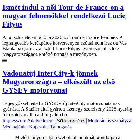
Ismét indul a női Tour de France-on a
magyar felmenőkkel rendelkező Lucie
Fityus
Augusztus elején rajtol a 2026-ös Tour de France Femmes. A
legrangosabb kerékpáros körversenyen ezúttal nem lesz ott Vas
Blankának, ám az ausztrál Lucie Fityus révén ezúttal is lesz
Magyarországhoz kötődő bringás a mezőnyben.
Vadonatúj InterCity-k jönnek
Magyarországra – elkészült az első
GYSEV motorvonat
Teljes gőzzel halad a GYSEV új InterCity motorvonatainak
gyártása. A Stadler által gyártott tizenegy szerelvény 2028 nyaráig
fokozatosan áll majd forgalomba.
Impresszum
Adatvédelem
Moderációs szabályzat
Sütik kezelése
Médiaajánlat
Kapcsolat
Támogatás
Mielőtt kinyomtatja a weboldal tartalmát, gondoljon a