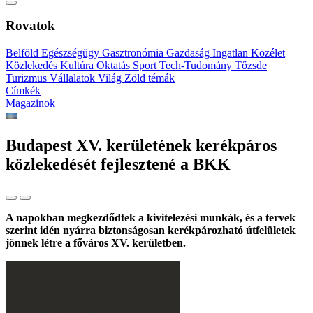
Rovatok
Belföld
Egészségügy
Gasztronómia
Gazdaság
Ingatlan
Közélet
Közlekedés
Kultúra
Oktatás
Sport
Tech-Tudomány
Tőzsde
Turizmus
Vállalatok
Világ
Zöld témák
Címkék
Magazinok
Budapest XV. kerületének kerékpáros
közlekedését fejlesztené a BKK
A napokban megkezdődtek a kivitelezési munkák, és a tervek
szerint idén nyárra biztonságosan kerékpározható útfelületek
jönnek létre a főváros XV. kerületben.