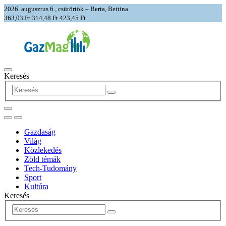
2026. augusztus 6., csütörtök – Berta, Bettina
363,03 Ft
314,48 Ft
423,45 Ft
Keresés
Gazdaság
Világ
Közlekedés
Zöld témák
Tech-Tudomány
Sport
Kultúra
Keresés