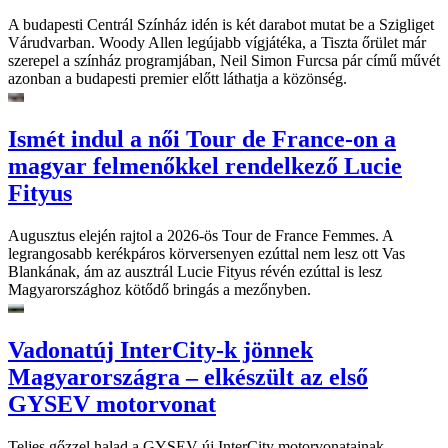
A budapesti Centrál Színház idén is két darabot mutat be a Szigliget
Várudvarban. Woody Allen legújabb vígjátéka, a Tiszta őrület már
szerepel a színház programjában, Neil Simon Furcsa pár című művét
azonban a budapesti premier előtt láthatja a közönség.
Ismét indul a női Tour de France-on a
magyar felmenőkkel rendelkező Lucie
Fityus
Augusztus elején rajtol a 2026-ös Tour de France Femmes. A
legrangosabb kerékpáros körversenyen ezúttal nem lesz ott Vas
Blankának, ám az ausztrál Lucie Fityus révén ezúttal is lesz
Magyarországhoz kötődő bringás a mezőnyben.
Vadonatúj InterCity-k jönnek
Magyarországra – elkészült az első
GYSEV motorvonat
Teljes gőzzel halad a GYSEV új InterCity motorvonatainak