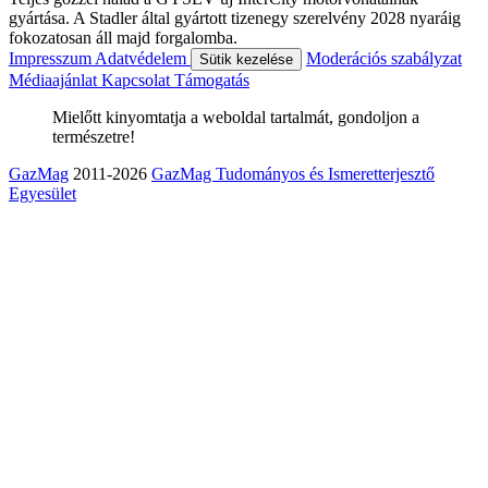
gyártása. A Stadler által gyártott tizenegy szerelvény 2028 nyaráig
fokozatosan áll majd forgalomba.
Impresszum
Adatvédelem
Moderációs szabályzat
Sütik kezelése
Médiaajánlat
Kapcsolat
Támogatás
Mielőtt kinyomtatja a weboldal tartalmát, gondoljon a
természetre!
GazMag
2011-2026
GazMag Tudományos és Ismeretterjesztő
Egyesület