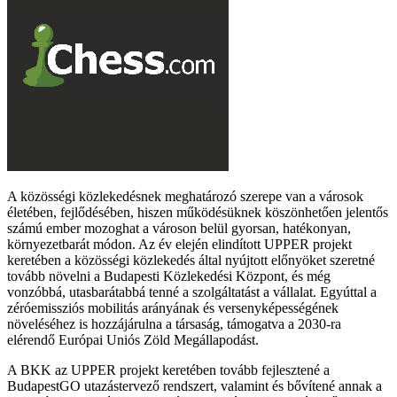
A közösségi közlekedésnek meghatározó szerepe van a városok
életében, fejlődésében, hiszen működésüknek köszönhetően jelentős
számú ember mozoghat a városon belül gyorsan, hatékonyan,
környezetbarát módon. Az év elején elindított UPPER projekt
keretében a közösségi közlekedés által nyújtott előnyöket szeretné
tovább növelni a Budapesti Közlekedési Központ, és még
vonzóbbá, utasbarátabbá tenné a szolgáltatást a vállalat. Egyúttal a
zéróemissziós mobilitás arányának és versenyképességének
növeléséhez is hozzájárulna a társaság, támogatva a 2030-ra
elérendő Európai Uniós Zöld Megállapodást.
A BKK az UPPER projekt keretében tovább fejlesztené a
BudapestGO utazástervező rendszert, valamint és bővítené annak a