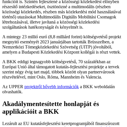
funkcióit is. Szintén fejlesztené a közösségi közlekedést előnyben
részesítő intézkedéseket, ösztönözné a multimodális (részben
közösségi közlekedés, részben más közlekedési mód használatával
történő) utazásokat Multimodális Digitális Mobilitási Csomagok
létrehozásával, illetve javítaná a közösségi közlekedési
szolgáltatások hatékonyságát és kényelmét is.
A mintegy 23 millió euró (8,8 milliárd forint) költségvetésű projekt
megnyitó eseményét 2023 januárjában tartották Brüsszelben, a
Nemzetközi Tömegközlekedési Szövetség (UITP) jóvoltából,
amelyen a Budapesti Közlekedési Központ kollégái is részt vettek.
A BKK eddigi legnagyobb költségvetésű, 70 százalékban az
Európai Unió által támogatott kutatás-fejlesztési projektje a tervek
szerint négy évig tart majd, többek között olyan partnervárosok
részvételével, mint Oslo, Róma, Mannheim és Valencia.
Az UPPER
projektről bővebb információk
a BKK weboldalán
olvashatók.
Akadálymentesítette honlapját és
applikációit a BKK
Lezárult az EU kutatásfejlesztési keretprogramjából finanszírozott