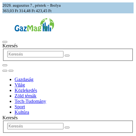
2026. augusztus 7., péntek – Ibolya
363,03 Ft
314,48 Ft
423,45 Ft
Keresés
Gazdaság
Világ
Közlekedés
Zöld témák
Tech-Tudomány
Sport
Kultúra
Keresés