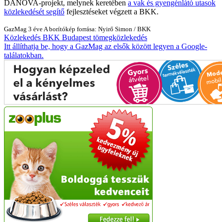
DANOVA-projekt, melynek keretében
a vak és gyengénlátó utasok
közlekedését segítő
fejlesztéseket végzett a BKK.
GazMag
3 éve
A borítókép forrása: Nyirő Simon / BKK
Közlekedés
BKK
Budapest
tömegközlekedés
Itt állíthatja be, hogy a GazMag az elsők között legyen a Google-
találatokban.