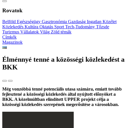
Rovatok
Belföld
Egészségügy
Gasztronómia
Gazdaság
Ingatlan
Közélet
Közlekedés
Kultúra
Oktatás
Sport
Tech-Tudomány
Tőzsde
Turizmus
Vállalatok
Világ
Zöld témák
Címkék
Magazinok
Élménnyé tenné a közösségi közlekedést a
BKK
Még vonzóbbá tenné potenciális utasa számára, emiatt tovább
fejlesztené a közösségi közlekedés által nyújtott előnyöket a
BKK. A közelmúltban elindított UPPER projekt célja a
közösségi közlekedés szerepének megerősítése a városokban.