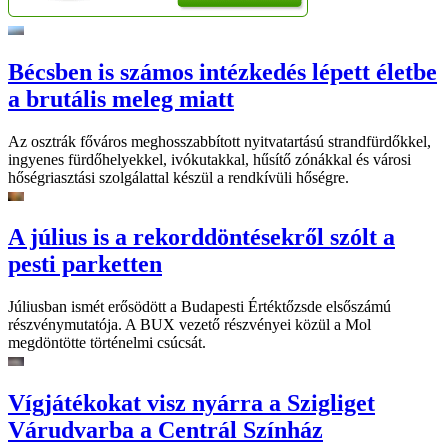
Bécsben is számos intézkedés lépett életbe
a brutális meleg miatt
Az osztrák főváros meghosszabbított nyitvatartású strandfürdőkkel,
ingyenes fürdőhelyekkel, ivókutakkal, hűsítő zónákkal és városi
hőségriasztási szolgálattal készül a rendkívüli hőségre.
A július is a rekorddöntésekről szólt a
pesti parketten
Júliusban ismét erősödött a Budapesti Értéktőzsde elsőszámú
részvénymutatója. A BUX vezető részvényei közül a Mol
megdöntötte történelmi csúcsát.
Vígjátékokat visz nyárra a Szigliget
Várudvarba a Centrál Színház