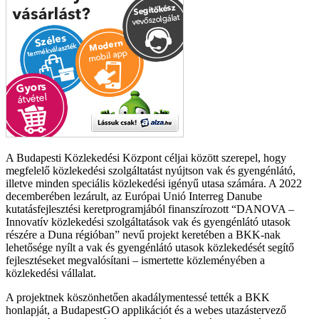
A Budapesti Közlekedési Központ céljai között szerepel, hogy
megfelelő közlekedési szolgáltatást nyújtson vak és gyengénlátó,
illetve minden speciális közlekedési igényű utasa számára. A 2022
decemberében lezárult, az Európai Unió Interreg Danube
kutatásfejlesztési keretprogramjából finanszírozott “DANOVA –
Innovatív közlekedési szolgáltatások vak és gyengénlátó utasok
részére a Duna régióban” nevű projekt keretében a BKK-nak
lehetősége nyílt a vak és gyengénlátó utasok közlekedését segítő
fejlesztéseket megvalósítani – ismertette közleményében a
közlekedési vállalat.
A projektnek köszönhetően akadálymentessé tették a BKK
honlapját, a BudapestGO applikációt és a webes utazástervező