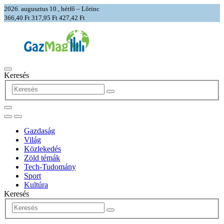
2026. augusztus 10., hétfő – Lőrinc
366,40 Ft
317,95 Ft
427,42 Ft
Keresés
Gazdaság
Világ
Közlekedés
Zöld témák
Tech-Tudomány
Sport
Kultúra
Keresés