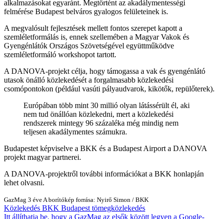
alkalmazásokat egyaránt. Megtörtént az akadálymentességi
felmérése Budapest belváros gyalogos felületeinek is.
A megvalósult fejlesztések mellett fontos szerepet kapott a
szemléletformálás is, ennek szellemében a Magyar Vakok és
Gyengénlátók Országos Szövetségével együttműködve
szemléletformáló workshopot tartott.
A DANOVA-projekt célja, hogy támogassa a vak és gyengénlátó
utasok önálló közlekedését a forgalmasabb közlekedési
csomópontokon (például vasúti pályaudvarok, kikötők, repülőterek).
Európában több mint 30 millió olyan látássérült él, aki
nem tud önállóan közlekedni, mert a közlekedési
rendszerek mintegy 96 százaléka még mindig nem
teljesen akadálymentes számukra.
Budapestet képviselve a BKK és a Budapest Airport a DANOVA
projekt magyar partnerei.
A DANOVA-projektről további információkat a BKK honlapján
lehet olvasni.
GazMag
3 éve
A borítókép forrása: Nyirő Simon / BKK
Közlekedés
BKK
Budapest
tömegközlekedés
Itt állíthatja be, hogy a GazMag az elsők között legyen a Google-