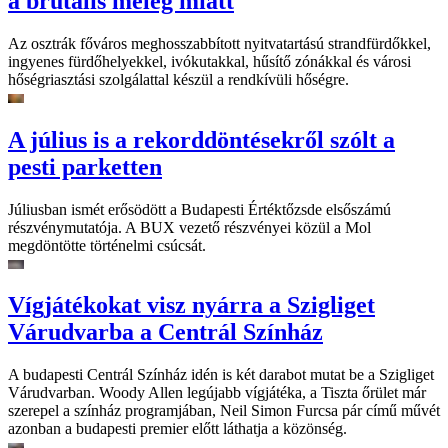
a brutális meleg miatt
Az osztrák főváros meghosszabbított nyitvatartású strandfürdőkkel,
ingyenes fürdőhelyekkel, ivókutakkal, hűsítő zónákkal és városi
hőségriasztási szolgálattal készül a rendkívüli hőségre.
A július is a rekorddöntésekről szólt a
pesti parketten
Júliusban ismét erősödött a Budapesti Értéktőzsde elsőszámú
részvénymutatója. A BUX vezető részvényei közül a Mol
megdöntötte történelmi csúcsát.
Vígjátékokat visz nyárra a Szigliget
Várudvarba a Centrál Színház
A budapesti Centrál Színház idén is két darabot mutat be a Szigliget
Várudvarban. Woody Allen legújabb vígjátéka, a Tiszta őrület már
szerepel a színház programjában, Neil Simon Furcsa pár című művét
azonban a budapesti premier előtt láthatja a közönség.