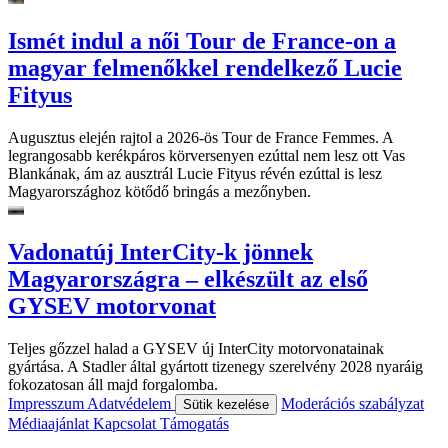
Ismét indul a női Tour de France-on a
magyar felmenőkkel rendelkező Lucie
Fityus
Augusztus elején rajtol a 2026-ös Tour de France Femmes. A
legrangosabb kerékpáros körversenyen ezúttal nem lesz ott Vas
Blankának, ám az ausztrál Lucie Fityus révén ezúttal is lesz
Magyarországhoz kötődő bringás a mezőnyben.
Vadonatúj InterCity-k jönnek
Magyarországra – elkészült az első
GYSEV motorvonat
Teljes gőzzel halad a GYSEV új InterCity motorvonatainak
gyártása. A Stadler által gyártott tizenegy szerelvény 2028 nyaráig
fokozatosan áll majd forgalomba.
Impresszum
Adatvédelem
Moderációs szabályzat
Sütik kezelése
Médiaajánlat
Kapcsolat
Támogatás