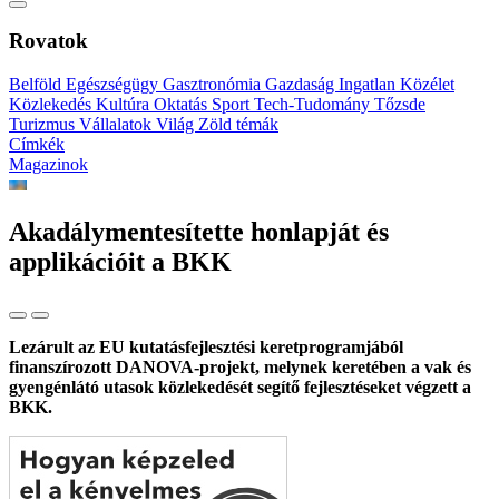
Rovatok
Belföld
Egészségügy
Gasztronómia
Gazdaság
Ingatlan
Közélet
Közlekedés
Kultúra
Oktatás
Sport
Tech-Tudomány
Tőzsde
Turizmus
Vállalatok
Világ
Zöld témák
Címkék
Magazinok
Akadálymentesítette honlapját és
applikációit a BKK
Lezárult az EU kutatásfejlesztési keretprogramjából
finanszírozott DANOVA-projekt, melynek keretében a vak és
gyengénlátó utasok közlekedését segítő fejlesztéseket végzett a
BKK.