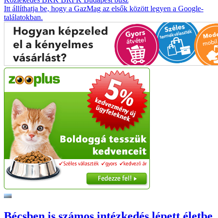
Itt állíthatja be, hogy a GazMag az elsők között legyen a Google-
találatokban.
Bécsben is számos intézkedés lépett életbe