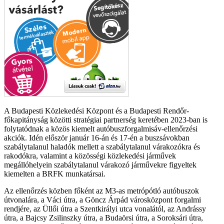
A Budapesti Közlekedési Központ és a Budapesti Rendőr-
főkapitányság közötti stratégiai partnerség keretében 2023-ban is
folytatódnak a közös kiemelt autóbuszforgalmisáv-ellenőrzési
akciók. Idén először január 16-án és 17-én a buszsávokban
szabálytalanul haladók mellett a szabálytalanul várakozókra és
rakodókra, valamint a közösségi közlekedési járművek
megállóhelyein szabálytalanul várakozó járművekre figyeltek
kiemelten a BRFK munkatársai.
Az ellenőrzés közben főként az M3-as metrópótló autóbuszok
útvonalára, a Váci útra, a Göncz Árpád városközpont forgalmi
rendjére, az Üllői útra a Szentkirályi utca vonalától, az Andrássy
útra, a Bajcsy Zsilinszky útra, a Budaörsi útra, a Soroksári útra,