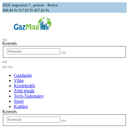
2026. augusztus 7., péntek – Ibolya
366,40 Ft
317,95 Ft
427,42 Ft
Keresés
Gazdaság
Világ
Közlekedés
Zöld témák
Tech-Tudomány
Sport
Kultúra
Keresés