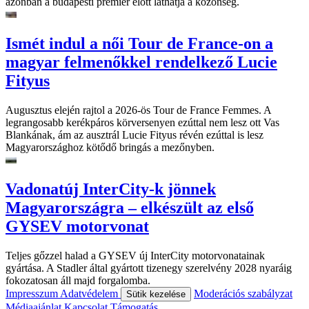
azonban a budapesti premier előtt láthatja a közönség.
Ismét indul a női Tour de France-on a
magyar felmenőkkel rendelkező Lucie
Fityus
Augusztus elején rajtol a 2026-ös Tour de France Femmes. A
legrangosabb kerékpáros körversenyen ezúttal nem lesz ott Vas
Blankának, ám az ausztrál Lucie Fityus révén ezúttal is lesz
Magyarországhoz kötődő bringás a mezőnyben.
Vadonatúj InterCity-k jönnek
Magyarországra – elkészült az első
GYSEV motorvonat
Teljes gőzzel halad a GYSEV új InterCity motorvonatainak
gyártása. A Stadler által gyártott tizenegy szerelvény 2028 nyaráig
fokozatosan áll majd forgalomba.
Impresszum
Adatvédelem
Moderációs szabályzat
Sütik kezelése
Médiaajánlat
Kapcsolat
Támogatás