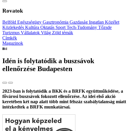
Rovatok
Belföld
Egészségügy
Gasztronómia
Gazdaság
Ingatlan
Közélet
Közlekedés
Kultúra
Oktatás
Sport
Tech-Tudomány
Tőzsde
Turizmus
Vállalatok
Világ
Zöld témák
Címkék
Magazinok
Idén is folytatódik a buszsávok
ellenőrzése Budapesten
2023-ban is folytatódik a BKK és a BRFK együttműködése, a
fővárosi buszsávok fokozott ellenőrzése. Az idei első akció
keretében két nap alatt több mint félszáz szabálytalanság miatt
intézkedtek a BRFK munkatársai.