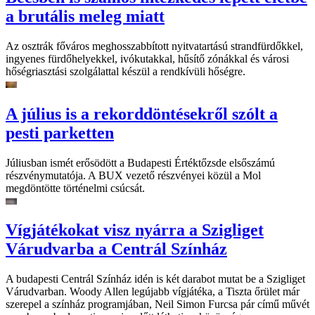
a brutális meleg miatt
Az osztrák főváros meghosszabbított nyitvatartású strandfürdőkkel,
ingyenes fürdőhelyekkel, ivókutakkal, hűsítő zónákkal és városi
hőségriasztási szolgálattal készül a rendkívüli hőségre.
A július is a rekorddöntésekről szólt a
pesti parketten
Júliusban ismét erősödött a Budapesti Értéktőzsde elsőszámú
részvénymutatója. A BUX vezető részvényei közül a Mol
megdöntötte történelmi csúcsát.
Vígjátékokat visz nyárra a Szigliget
Várudvarba a Centrál Színház
A budapesti Centrál Színház idén is két darabot mutat be a Szigliget
Várudvarban. Woody Allen legújabb vígjátéka, a Tiszta őrület már
szerepel a színház programjában, Neil Simon Furcsa pár című művét