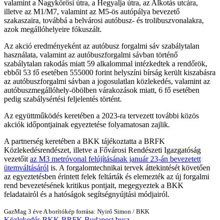
valamint a Nagykőrösi útra, a Hegyalja útra, az Alkotás utcára,
illetve az M1/M7, valamint az M5-ös autópálya bevezető
szakaszaira, továbbá a belvárosi autóbusz- és trolibuszvonalakra,
azok megállóhelyeire fókuszált.
Az akció eredményeként az autóbusz forgalmi sáv szabálytalan
használata, valamint az autóbuszforgalmi sávban történő
szabálytalan rakodás miatt 59 alkalommal intézkedtek a rendőrök,
ebből 53 fő esetében 555000 forint helyszíni bírság került kiszabásra
az autóbuszforgalmi sávban a jogosulatlan közlekedés, valamint az
autóbuszmegállóhely-öbölben várakozások miatt, 6 fő esetében
pedig szabálysértési feljelentés történt.
Az együttműködés keretében a 2023-ra tervezett további közös
akciók időpontjainak egyeztetése folyamatosan zajlik.
A partnerség keretében a BKK tájékoztatta a BRFK
Közlekedésrendészet, illetve a Fővárosi Rendészeti Igazgatóság
vezetőit
az M3 metróvonal felújításának január 23-án bevezetett
ütemváltásáról
is. A forgalomtechnikai tervek áttekintését követően
az egyeztetésben érintett felek feltárták és elemezték az új forgalmi
rend bevezetésének kritikus pontjait, megegyeztek a BKK
feladatairól és a hatóságok segítségnyújtási módjairól.
GazMag
3 éve
A borítókép forrása: Nyirő Simon / BKK
Közlekedés
BKK
BRFK
Budapest
busz