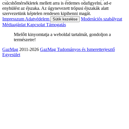
csúcshőmérsékletek mellett arra is érdemes odafigyelni, ad-e
enyhülést az éjszaka. Az úgynevezett trópusi éjszakák alatt
szervezetünk képtelen rendesen kipihenni magát.
Impresszum
Adatvédelem
Moderációs szabályzat
Sütik kezelése
Médiaajánlat
Kapcsolat
Támogatás
Mielőtt kinyomtatja a weboldal tartalmát, gondoljon a
természetre!
GazMag
2011-2026
GazMag Tudományos és Ismeretterjesztő
Egyesület