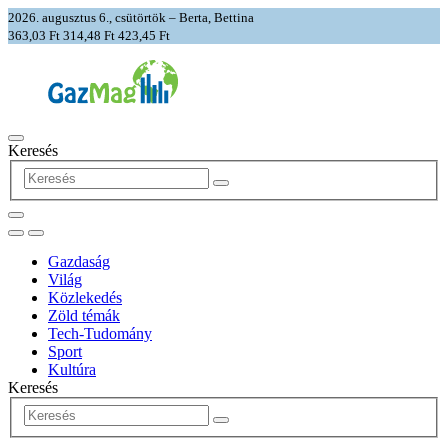
2026. augusztus 6., csütörtök – Berta, Bettina
363,03 Ft
314,48 Ft
423,45 Ft
Keresés
Gazdaság
Világ
Közlekedés
Zöld témák
Tech-Tudomány
Sport
Kultúra
Keresés