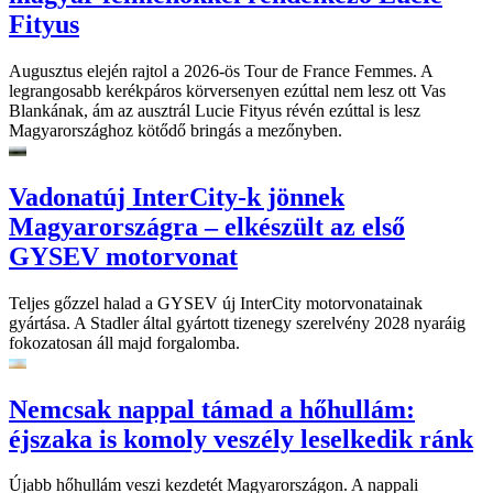
Fityus
Augusztus elején rajtol a 2026-ös Tour de France Femmes. A
legrangosabb kerékpáros körversenyen ezúttal nem lesz ott Vas
Blankának, ám az ausztrál Lucie Fityus révén ezúttal is lesz
Magyarországhoz kötődő bringás a mezőnyben.
Vadonatúj InterCity-k jönnek
Magyarországra – elkészült az első
GYSEV motorvonat
Teljes gőzzel halad a GYSEV új InterCity motorvonatainak
gyártása. A Stadler által gyártott tizenegy szerelvény 2028 nyaráig
fokozatosan áll majd forgalomba.
Nemcsak nappal támad a hőhullám:
éjszaka is komoly veszély leselkedik ránk
Újabb hőhullám veszi kezdetét Magyarországon. A nappali