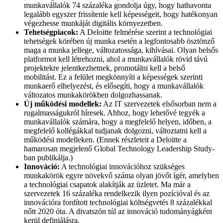
munkavállalók 74 százaléka gondolja úgy, hogy hathavonta
legalább egyszer frissítenie kell képességeit, hogy hatékonyan
végezhesse munkáját digitális környezetben.
Tehetségpiacok:
A Deloitte felmérése szerint a technológiai
tehetségek körében új munka esetén a legfontosabb ösztönző
maga a munka jellege, változatossága, kihívásai. Olyan belsős
platformot kell létrehozni, ahol a munkavállalók rövid távú
projektekre jelentkezhetnek, promotálni kell a belső
mobilitást. Ez a felület megkönnyíti a képességek szerinti
munkaerő elhelyezést, és elősegíti, hogy a munkavállalók
változatos munkakörökben dolgozhassanak.
Új működési modellek:
Az IT szervezetek elsősorban nem a
rugalmasságukról híresek. Ahhoz, hogy lehetővé tegyék a
munkavállalók számára, hogy a megfelelő helyen, időben, a
megfelelő kollégákkal tudjanak dolgozni, változtatni kell a
működési modelleken. (Ennek részleteit a Deloitte a
hamarosan megjelenő Global Technology Leadership Study-
ban publikálja.)
Innováció:
A technológiai innovációhoz szükséges
munkakörök egyre növekvő száma olyan jövőt ígér, amelyben
a technológiai csapatok alakítják az üzletet. Ma már a
szervezetek 16 százaléka rendelkezik ilyen pozícióval és az
innovációra fordított technológiai költségvetés 8 százalékkal
nőtt 2020 óta. A divatszón túl az innováció tudományágként
kerül definiálásra.