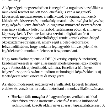
A képességek megszerzésében is megtérül a rugalmas hozzáállás: a
munkaerő felvétel mellett több lehetőség is van a megfelelő
képességek megszerzésére: alvállalkozók bevonása, munkaerő-
kölcsönzés, kiszervezés, munkafolyamatok más országba helyezése,
vagy képzés, illetve átképzés. A rugalmas munkaerő beszerzésben
élen járó vállalatok külső forrásból, rugalmasan pótolják a hiányzó
képességeket. A Deloitte kutatása szerint a digitálisan érett
szervezetek nagyobb valószínűséggel rendelkeznek olyan átfogó
ökoszisztéma-stratégiával, amely segít a belső erőforrások
felszabadításában, hogy azokat a legnagyobb kihívást jelentő és
legérdekesebb munkákra lehessen összpontosítani.
Nagy tartalékokat rejtenek a DEI (diversity, equity & inclusion)
kezdeményezések is, egy állásajánlat mérlegelésénél ezek megléte
egyre fontosabb a jelentkezők számára. Emellett a hátrányos
helyzetű csoportok számára indított technológiai képzésekkel is új
tehetségeket lehet kinevelni és megnyerni.
Az alábbi módszerek segítségével a vállalatok képesek lehetnek
érdekes és vonzó karrierutakat biztosítani a munkavállalók számára:
Horizontális mozgás:
A hagyományos vertikális utakkal
ellentétben ezek a karrierutak lehetővé teszik a különböző
technológiák közötti oldalirányú átjárást, tapasztalatszerzést. A