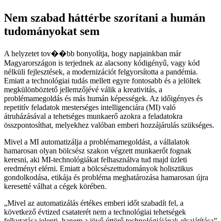
Nem szabad háttérbe szorítani a humán
tudományokat sem
A helyzetet tov��bb bonyolítja, hogy napjainkban már
Magyarországon is terjednek az alacsony kódigényű, vagy kód
nélküli fejlesztések, a modernizációt felgyorsította a pandémia.
Emiatt a technológiai tudás mellett egyre fontosabb és a jelöltek
megkülönböztető jellemzőjévé válik a kreativitás, a
problémamegoldás és más humán képességek. Az időigényes és
repetitív feladatok mesterséges intelligenciára (MI) való
átruházásával a tehetséges munkaerő azokra a feladatokra
összpontosíthat, melyekhez valóban emberi hozzájárulás szükséges.
Mivel a MI automatizálja a problémamegoldást, a vállalatok
hamarosan olyan bölcsész szakon végzett munkaerőt fognak
keresni, aki MI-technológiákat felhasználva tud majd üzleti
eredményt elérni. Emiatt a bölcsészettudományok holisztikus
gondolkodása, etikája és probléma meghatározása hamarosan újra
keresetté válhat a cégek körében.
Mivel az automatizálás értékes emberi időt szabadít fel, a
következő évtized csataterét nem a technológiai tehetségek
felkutatása jelenti, hanem a jövő úttörő technológiájának elsajátítása