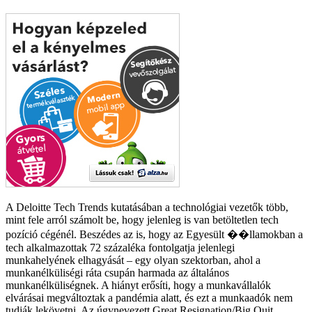
A Deloitte Tech Trends kutatásában a technológiai vezetők több,
mint fele arról számolt be, hogy jelenleg is van betöltetlen tech
pozíció cégénél. Beszédes az is, hogy az Egyesült ��llamokban a
tech alkalmazottak 72 százaléka fontolgatja jelenlegi
munkahelyének elhagyását – egy olyan szektorban, ahol a
munkanélküliségi ráta csupán harmada az általános
munkanélküliségnek. A hiányt erősíti, hogy a munkavállalók
elvárásai megváltoztak a pandémia alatt, és ezt a munkaadók nem
tudják lekövetni. Az úgynevezett Great Resignation/Big Quit