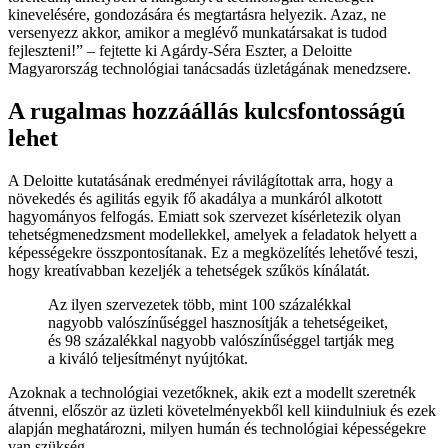
kinevelésére, gondozására és megtartásra helyezik. Azaz, ne
versenyezz akkor, amikor a meglévő munkatársakat is tudod
fejleszteni!
– fejtette ki Agárdy-Séra Eszter, a Deloitte
Magyarország technológiai tanácsadás üzletágának menedzsere.
A rugalmas hozzáállás kulcsfontosságú
lehet
A Deloitte kutatásának eredményei rávilágítottak arra, hogy a
növekedés és agilitás egyik fő akadálya a munkáról alkotott
hagyományos felfogás. Emiatt sok szervezet kísérletezik olyan
tehetségmenedzsment modellekkel, amelyek a feladatok helyett a
képességekre összpontosítanak. Ez a megközelítés lehetővé teszi,
hogy kreatívabban kezeljék a tehetségek szűkös kínálatát.
Az ilyen szervezetek több, mint 100 százalékkal
nagyobb valószínűséggel hasznosítják a tehetségeiket,
és 98 százalékkal nagyobb valószínűséggel tartják meg
a kiváló teljesítményt nyújtókat.
Azoknak a technológiai vezetőknek, akik ezt a modellt szeretnék
átvenni, először az üzleti követelményekből kell kiindulniuk és ezek
alapján meghatározni, milyen humán és technológiai képességekre
van szükség.