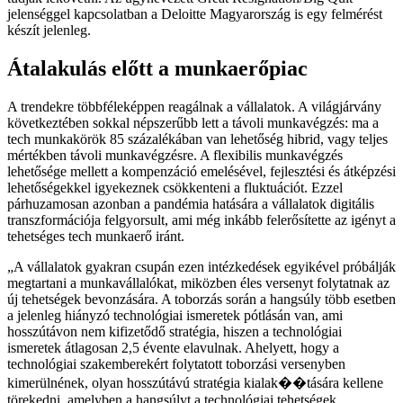
jelenséggel kapcsolatban a Deloitte Magyarország is egy felmérést
készít jelenleg.
Átalakulás előtt a munkaerőpiac
A trendekre többféleképpen reagálnak a vállalatok. A világjárvány
következtében sokkal népszerűbb lett a távoli munkavégzés: ma a
tech munkakörök 85 százalékában van lehetőség hibrid, vagy teljes
mértékben távoli munkavégzésre. A flexibilis munkavégzés
lehetősége mellett a kompenzáció emelésével, fejlesztési és átképzési
lehetőségekkel igyekeznek csökkenteni a fluktuációt. Ezzel
párhuzamosan azonban a pandémia hatására a vállalatok digitális
transzformációja felgyorsult, ami még inkább felerősítette az igényt a
tehetséges tech munkaerő iránt.
A vállalatok gyakran csupán ezen intézkedések egyikével próbálják
megtartani a munkavállalókat, miközben éles versenyt folytatnak az
új tehetségek bevonzására. A toborzás során a hangsúly több esetben
a jelenleg hiányzó technológiai ismeretek pótlásán van, ami
hosszútávon nem kifizetődő stratégia, hiszen a technológiai
ismeretek átlagosan 2,5 évente elavulnak. Ahelyett, hogy a
technológiai szakemberekért folytatott toborzási versenyben
kimerülnének, olyan hosszútávú stratégia kialak��tására kellene
törekedni, amelyben a hangsúlyt a technológiai tehetségek