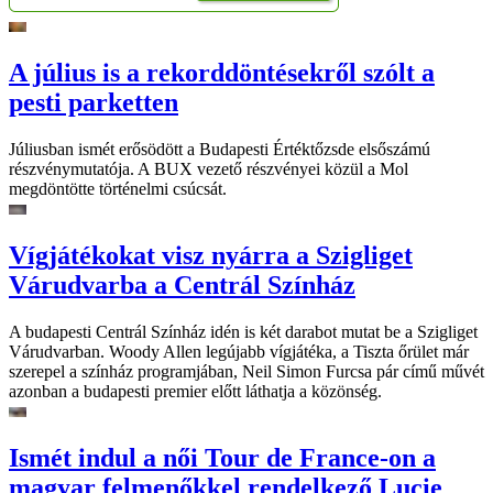
A július is a rekorddöntésekről szólt a
pesti parketten
Júliusban ismét erősödött a Budapesti Értéktőzsde elsőszámú
részvénymutatója. A BUX vezető részvényei közül a Mol
megdöntötte történelmi csúcsát.
Vígjátékokat visz nyárra a Szigliget
Várudvarba a Centrál Színház
A budapesti Centrál Színház idén is két darabot mutat be a Szigliget
Várudvarban. Woody Allen legújabb vígjátéka, a Tiszta őrület már
szerepel a színház programjában, Neil Simon Furcsa pár című művét
azonban a budapesti premier előtt láthatja a közönség.
Ismét indul a női Tour de France-on a
magyar felmenőkkel rendelkező Lucie