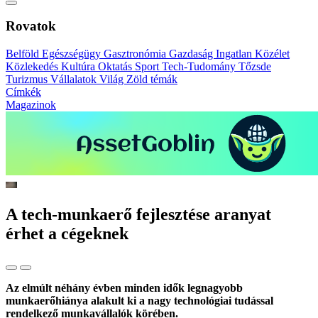
Rovatok
Belföld
Egészségügy
Gasztronómia
Gazdaság
Ingatlan
Közélet
Közlekedés
Kultúra
Oktatás
Sport
Tech-Tudomány
Tőzsde
Turizmus
Vállalatok
Világ
Zöld témák
Címkék
Magazinok
A tech-munkaerő fejlesztése aranyat
érhet a cégeknek
Az elmúlt néhány évben minden idők legnagyobb
munkaerőhiánya alakult ki a nagy technológiai tudással
rendelkező munkavállalók körében.