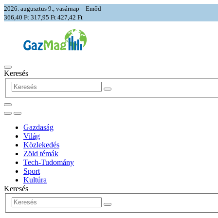
2026. augusztus 9., vasárnap – Emőd
366,40 Ft
317,95 Ft
427,42 Ft
Keresés
Gazdaság
Világ
Közlekedés
Zöld témák
Tech-Tudomány
Sport
Kultúra
Keresés