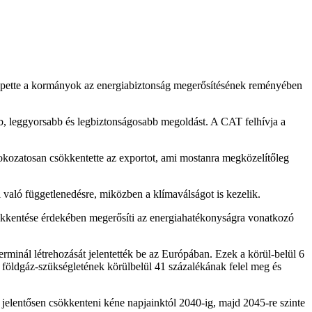
zepette a kormányok az energiabiztonság megerősítésének reményében
bb, leggyorsabb és legbiztonságosabb megoldást. A CAT felhívja a
okozatosan csökkentette az exportot, ami mostanra megközelítőleg
 való függetlenedésre, miközben a klímaválságot is kezelik.
sökkentése érdekében megerősíti az energiahatékonyságra vonatkozó
minál létrehozását jelentették be az Európában. Ezek a körül-belül 6
 földgáz-szükségletének körülbelül 41 százalékának felel meg és
jelentősen csökkenteni kéne napjainktól 2040-ig, majd 2045-re szinte