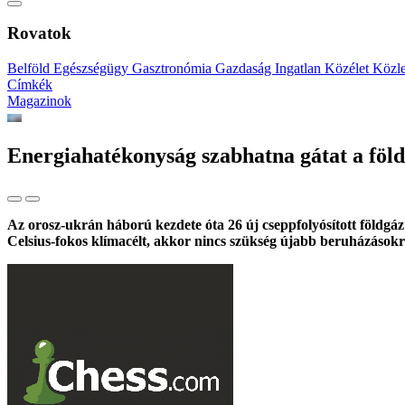
Rovatok
Belföld
Egészségügy
Gasztronómia
Gazdaság
Ingatlan
Közélet
Közl
Címkék
Magazinok
Energiahatékonyság szabhatna gátat a föl
Az orosz-ukrán háború kezdete óta 26 új cseppfolyósított földgáz
Celsius-fokos klímacélt, akkor nincs szükség újabb beruházásokr