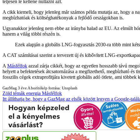
teljesen le kellene nullázni azt.
A cikk kiemeli, hogy jelenleg már számos példa mutatja az, hogy a n
megbízhatóak és költséghatékonyak a fejlődő országokban is.
Ugyanakkor jelenleg nem ebbe az irányba halad az EU. Az elmúlt hón
hanem a világ többi részén is.
Ezek alapján a globális LNG-fogyasztás 2030-ra több mint kétsz
A CAT számításai szerint a tervezett új és kibővített LNG-exportkapac
A
Másfélfok
azzal zárja cikkét, hogy az egyetlen hosszabb távú megol
helyett a befektetések átcsatornázása a megfizethető, megbízható és 
fosszilis cégek extraprofitjára kivetett globális adó ötlete, ami többek
GazMag
3 éve
A borítókép forrása: Unsplash
Zöld témák
energia
Másfélfok
Itt állíthatja be, hogy a GazMag az elsők között legyen a Google-talál