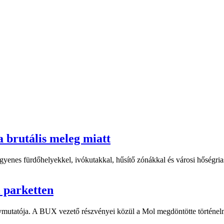
a brutális meleg miatt
yenes fürdőhelyekkel, ivókutakkal, hűsítő zónákkal és városi hőségriasz
i parketten
ymutatója. A BUX vezető részvényei közül a Mol megdöntötte történelm