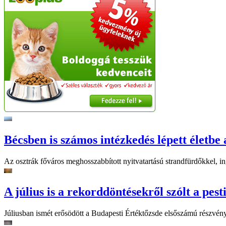
Bécsben is számos intézkedés lépett életbe 
Az osztrák főváros meghosszabbított nyitvatartású strandfürdőkkel, ing
A július is a rekorddöntésekről szólt a pest
Júliusban ismét erősödött a Budapesti Értéktőzsde elsőszámú részvén