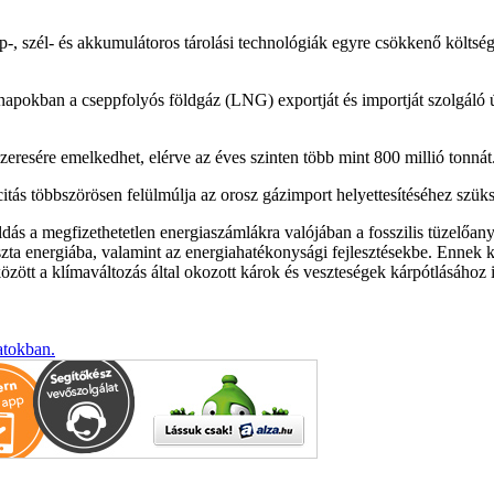
ap-, szél- és akkumulátoros tárolási technológiák egyre csökkenő költs
apokban a cseppfolyós földgáz (LNG) exportját és importját szolgáló
eresére emelkedhet, elérve az éves szinten több mint 800 millió tonnát
itás többszörösen felülmúlja az orosz gázimport helyettesítéséhez szük
dás a megfizethetetlen energiaszámlákra valójában a fosszilis tüzelőa
tiszta energiába, valamint az energiahatékonysági fejlesztésekbe. Enne
 között a klímaváltozás által okozott károk és veszteségek kárpótlásához 
atokban.