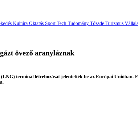
ekedés
Kultúra
Oktatás
Sport
Tech-Tudomány
Tőzsde
Turizmus
Vállal
dgázt övező aranyláznak
 (LNG) terminál létrehozását jelentették be az Európai Unióban. El
a.