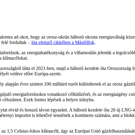
dalomra ad okot, hogy az orosz-ukrán háború okozta energiaválság kö
 felé fordultak –
írta elemző cikkében a Másfélfok
.
aforrások, az energiahatékonyság és a villamosítás jelentik a legolcsó
 a klímacélokat.
országból látta el 2021-ben, majd a háború kezdete óta Oroszország f
élyét vetítve előre Európa-szerte.
 alapján éves szinten 100 milliárd eurót különítenek el az orosz gáztól
újuló energiaforrásokra vonatkozó célkitűzését, és az energiaigény c
ó célszámot. Ezek fontos lépések a helyes irányba.
tat rövid és hosszú távon egyaránt. A háború kezdete óta 26 új LNG-ter
éternyi importot is lehetővé tennének a kontinens számára, ami a blokk
z 1,5 Celsius-fokos klímacélt, úgy az Európai Unió gázfelhasználását 