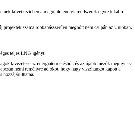
égeinek következtében a megújuló energiarendszerek egyre inkább
 új projektek száma robbanásszerűen megnőtt nem csupán az Unióban,
.
séges teljes LNG-igényt.
nyagok kivezetése az energiatermelésből, és az újabb mezők megnyitása
k kapcsán némi reményre ad okot, hogy nagy visszhangot kapott a
is hozzájárulhatna.