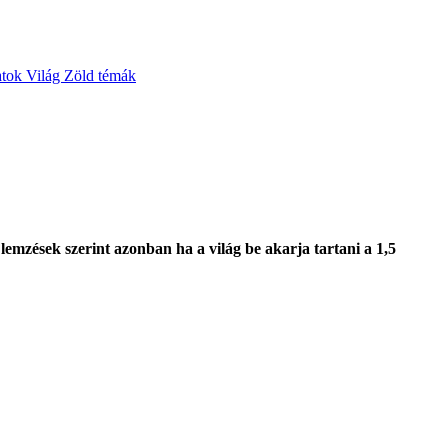
atok
Világ
Zöld témák
emzések szerint azonban ha a világ be akarja tartani a 1,5