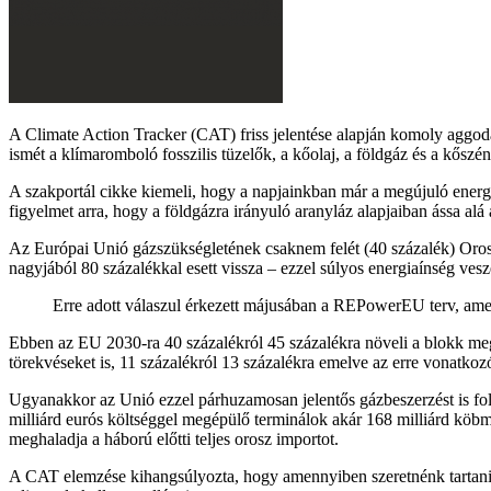
A Climate Action Tracker (CAT) friss jelentése alapján komoly aggo
ismét a klímaromboló fosszilis tüzelők, a kőolaj, a földgáz és a kőszén
A szakportál cikke kiemeli, hogy a napjainkban már a megújuló energi
figyelmet arra, hogy a földgázra irányuló aranyláz alapjaiban ássa alá
Az Európai Unió gázszükségletének csaknem felét (40 százalék) Orosz
nagyjából 80 százalékkal esett vissza – ezzel súlyos energiaínség vesz
Erre adott válaszul érkezett májusában a REPowerEU terv, amely
Ebben az EU 2030-ra 40 százalékról 45 százalékra növeli a blokk meg
törekvéseket is, 11 százalékról 13 százalékra emelve az erre vonatkoz
Ugyanakkor az Unió ezzel párhuzamosan jelentős gázbeszerzést is foly
milliárd eurós költséggel megépülő terminálok akár 168 milliárd köbm
meghaladja a háború előtti teljes orosz importot.
A CAT elemzése kihangsúlyozta, hogy amennyiben szeretnénk tartani a