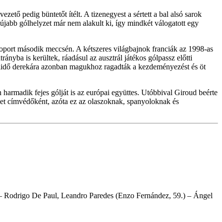
ető pedig büntetőt ítélt. A tizenegyest a sértett a bal alsó sarok
e újabb gólhelyzet már nem alakult ki, így mindkét válogatott egy
csoport második meccsén. A kétszeres világbajnok franciák az 1998-as
nyba is kerültek, ráadásul az ausztrál játékos gólpassz előtti
 a félidő derekára azonban magukhoz ragadták a kezdeményezést és öt
 harmadik fejes gólját is az európai együttes. Utóbbival Giroud beérte
et címvédőként, azóta ez az olaszoknak, spanyoloknak és
 – Rodrigo De Paul, Leandro Paredes (Enzo Fernández, 59.) – Ángel