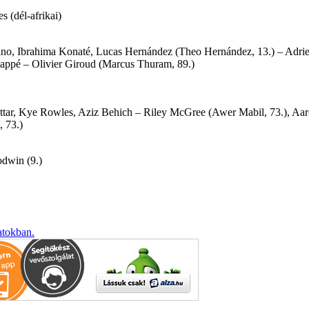
 (dél-afrikai)
no, Ibrahima Konaté, Lucas Hernández (Theo Hernández, 13.) – Adri
appé – Olivier Giroud (Marcus Thuram, 89.)
ttar, Kye Rowles, Aziz Behich – Riley McGree (Awer Mabil, 73.), Aa
 73.)
odwin (9.)
atokban.