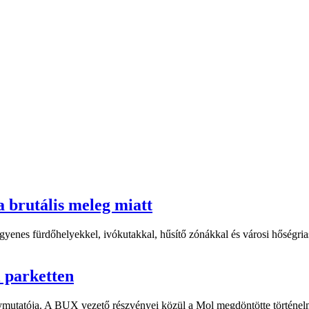
a brutális meleg miatt
yenes fürdőhelyekkel, ivókutakkal, hűsítő zónákkal és városi hőségriasz
i parketten
ymutatója. A BUX vezető részvényei közül a Mol megdöntötte történelm