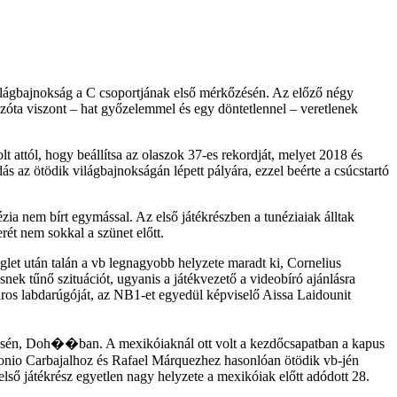
világbajnokság a C csoportjának első mérkőzésén. Az előző négy
óta viszont – hat győzelemmel és egy döntetlennel – veretlenek
t attól, hogy beállítsa az olaszok 37-es rekordját, melyet 2018 és
ás az ötödik világbajnokságán lépett pályára, ezzel beérte a csúcstartó
zia nem bírt egymással. Az első játékrészben a tunéziaiak álltak
rét nem sokkal a szünet előtt.
öglet után talán a vb legnagyobb helyzete maradt ki, Cornelius
snek tűnő szituációt, ugyanis a játékvezető a videobíró ajánlásra
város labdarúgóját, az NB1-et egyedül képviselő Aissa Laidounit
őzésén, Doh��ban. A mexikóiaknál ott volt a kezdőcsapatban a kapus
tonio Carbajalhoz és Rafael Márquezhez hasonlóan ötödik vb-jén
első játékrész egyetlen nagy helyzete a mexikóiak előtt adódott 28.