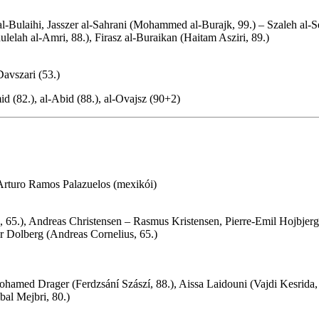
-Bulaihi, Jasszer al-Sahrani (Mohammed al-Burajk, 99.) – Szaleh al-
elah al-Amri, 88.), Firasz al-Buraikan (Haitam Asziri, 89.)
Davszari (53.)
mid (82.), al-Abid (88.), al-Ovajsz (90+2)
 Arturo Ramos Palazuelos (mexikói)
 65.), Andreas Christensen – Rasmus Kristensen, Pierre-Emil Hojbjer
r Dolberg (Andreas Cornelius, 65.)
ed Drager (Ferdzsání Szászí, 88.), Aissa Laidouni (Vajdi Kesrida, 88.
bal Mejbri, 80.)