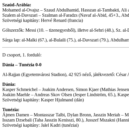
Szaúd-Arábia:
Mohamed al-Ovajsz – Szaud Abdulhamid, Hasszan al-Tambakti, Ali al
Szalem al-Davszari – Szalman al-Faradzs (Navaf al-Abid, 45+3., Abdul
Szövetségi kapitány: Hervé Renard (francia)
Gólszerzők: Messi (10. – tizenegyesből), illetve al-Sehri (48.), Sz. al-
Sárga lap: al-Malki (67.), al-Bulaili (75.), al-Davszari (79.), Abdulha
D csoport, 1. forduló:
Dánia – Tunézia 0-0
Al-Rajjan (Egyetemvárosi Stadion), 42 925 néző, játékvezető: César
Dánia:
Kasper Schmeichel – Joakim Andersen, Simon Kjaer (Mathias Jensen,
Joakim Maehle – Andreas Skov Olsen (Jesper Lindström, 65.), Kaspe
Szövetségi kapitány: Kasper Hjulmand (dán)
Tunézia:
Ájmen Damen – Montasszar Talbi, Dylan Bronn, Jasszin Meriah – Moham
Isszam Dzsebali (Taha Jasszin Kenisszi, 80.), Jusszef Mszakni (Hanni
Szövetségi kapitány: Jalel Kadri (tunéziai)