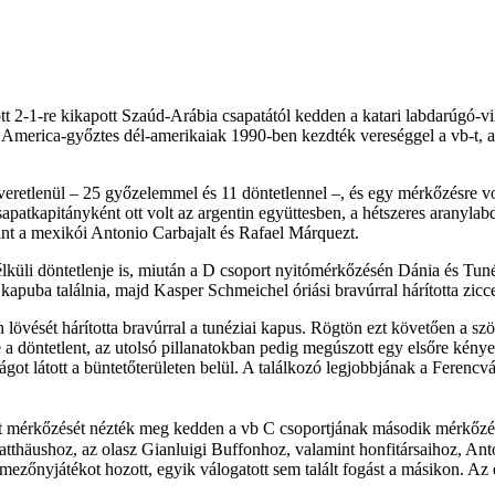
tt 2-1-re kikapott Szaúd-Arábia csapatától kedden a katari labdarúgó-
America-győztes dél-amerikaiak 1990-ben kezdték vereséggel a vb-t, az
veretlenül – 25 győzelemmel és 11 döntetlennel –, és egy mérkőzésre vol
apatkapitányként ott volt az argentin együttesben, a hétszeres aranylabd
int a mexikói Antonio Carbajalt és Rafael Márquezt.
lküli döntetlenje is, miután a D csoport nyitómérkőzésén Dánia és Tuné
kapuba találnia, majd Kasper Schmeichel óriási bravúrral hárította zicce
 lövését hárította bravúrral a tunéziai kapus. Rögtön ezt követően a sz
 a döntetlent, az utolsó pillanatokban pedig megúszott egy elsőre kénye
ságot látott a büntetőterületen belül. A találkozó legjobbjának a Ferenc
atott mérkőzését nézték meg kedden a vb C csoportjának második mérk
tthäushoz, az olasz Gianluigi Buffonhoz, valamint honfitársaihoz, An
 mezőnyjátékot hozott, egyik válogatott sem talált fogást a másikon. Az 