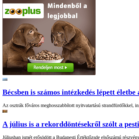
Bécsben is számos intézkedés lépett életbe 
Az osztrák főváros meghosszabbított nyitvatartású strandfürdőkkel, ing
A július is a rekorddöntésekről szólt a pest
Júliusban ismét erősödött a Budapesti Értéktőzsde elsőszámú részvén