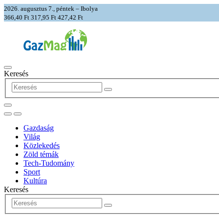
2026. augusztus 7., péntek – Ibolya
366,40 Ft
317,95 Ft
427,42 Ft
Keresés
Gazdaság
Világ
Közlekedés
Zöld témák
Tech-Tudomány
Sport
Kultúra
Keresés