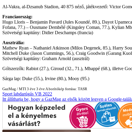
Al-Vakra, al-Dzsanub Stadion, 40 875 néző, játékvezető: Victor Gomes
Franciaország:
Hugo Lloris – Benjamin Pavard (Jules Koundé, 89.), Dayot Upameca
Fofana, 77.) – Ousmane Dembélé (Kingsley Coman, 77.), Kylian Mb
Szövetségi kapitány: Didier Deschamps (francia)
Ausztrália:
Mathew Ryan – Nathaniel Atkinson (Milos Degenek, 85.), Harry Sou
Mitchell Duke (Jason Cummings, 56.), Craig Goodwin (Garang Kuol,
Szövetségi kapitány: Graham Arnold (ausztrál)
Gólszerzők: Rabiot (27.), Giroud (32., 71.), Mbappé (68.), illetve Go
Sárga lap: Duke (55.), Irvine (80.), Mooy (95.)
GazMag
/
MTI
3 éve
3 éve
A borítókép forrása: TASR
Sport
labdarúgás
VB 2022
Itt állíthatja be, hogy a GazMag az elsők között legyen a Google-talál