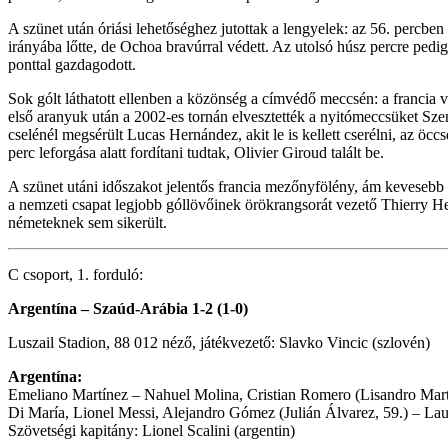
A szünet után óriási lehetőséghez jutottak a lengyelek: az 56. percben 
irányába lőtte, de Ochoa bravúrral védett. Az utolsó húsz percre pedig
ponttal gazdagodott.
Sok gólt láthatott ellenben a közönség a címvédő meccsén: a francia v
első aranyuk után a 2002-es tornán elvesztették a nyitómeccsüket Szene
cselénél megsérült Lucas Hernández, akit le is kellett cserélni, az öc
perc leforgása alatt fordítani tudtak, Olivier Giroud talált be.
A szünet utáni időszakot jelentős francia mezőnyfölény, ám kevesebb h
a nemzeti csapat legjobb góllövőinek örökrangsorát vezető Thierry 
németeknek sem sikerült.
C csoport, 1. forduló:
Argentína – Szaúd-Arábia 1-2 (1-0)
Luszail Stadion, 88 012 néző, játékvezető: Slavko Vincic (szlovén)
Argentína:
Emeliano Martínez – Nahuel Molina, Cristian Romero (Lisandro Martí
Di María, Lionel Messi, Alejandro Gómez (Julián Álvarez, 59.) – Lau
Szövetségi kapitány: Lionel Scalini (argentin)