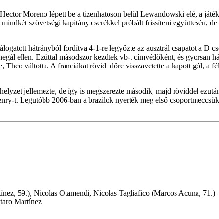
Hector Moreno lépett be a tizenhatoson belül Lewandowski elé, a játékvez
 mindkét szövetségi kapitány cserékkel próbált frissíteni együttesén, d
álogatott hátrányból fordítva 4-1-re legyőzte az ausztrál csapatot a D 
gál ellen. Ezúttal másodszor kezdtek vb-t címvédőként, és gyorsan hátrá
cse, Theo váltotta. A franciákat rövid időre visszavetette a kapott gól,
elyzet jellemezte, de így is megszerezte második, majd röviddel ezután
Henry-t. Legutóbb 2006-ban a brazilok nyerték meg első csoportmeccsük
nez, 59.), Nicolas Otamendi, Nicolas Tagliafico (Marcos Acuna, 71.)
taro Martínez