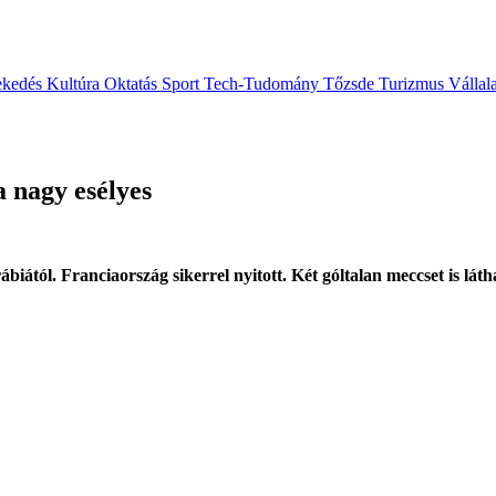
ekedés
Kultúra
Oktatás
Sport
Tech-Tudomány
Tőzsde
Turizmus
Vállal
a nagy esélyes
ától. Franciaország sikerrel nyitott. Két góltalan meccset is láth