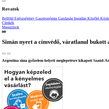
Rovatok
Belföld
Egészségügy
Gasztronómia
Gazdaság
Ingatlan
Közélet
Közl
Címkék
Magazinok
Simán nyert a címvédő, váratlanul bukott 
Argentína sima győzelem helyett meglepetésre kikapott Szaúd-Arábi