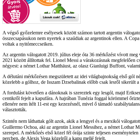
A végső győzelemre esélyesek között számon tartott argentin válogato
összecsapásukon nem nyertek a szaúdiak az argentinok ellen. A Copa 
voltak a nyitómeccseiken.
Az argentin válogatott 2019. július eleje óta 36 mérkőzést vívott meg 
2021 között állítottak fel. Lionel Messi a várakozásnak megfelelően cs
négyest: a német Lothar Matthäust, az olasz Gianluigi Buffont, valam
A délutáni mérkőzésen megszületett az idei világbajnokság első gól né
közelebb a gólhoz, de Isszam Dzsebalinak előbb csak lesről sikerült a 
A fordulást követően a dánoknak is szereztek egy lesgól, majd Eriksen
centikről fejelt a kapufára. A hajrában Tunézia foggal körömmel őrizte
ellenére nem ítélt 11-est egy kezezésnél, mivel ő támadó szabálytalan
választották.
Szintén nem láthattak gólt azok, akik a lengyel és a mexikói válog
Guillermo Ochoa, aki az argentin Lionel Messihez, a német Lothar Ma
szerepel. A mérkőzés első közel fél órája szinte teljesen eseménytelen
percben, de Alexis Vega közelről a kapu mellé fejelt.