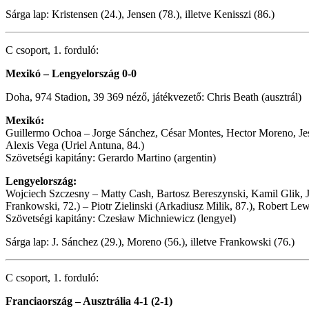
Sárga lap: Kristensen (24.), Jensen (78.), illetve Kenisszi (86.)
C csoport, 1. forduló:
Mexikó – Lengyelország 0-0
Doha, 974 Stadion, 39 369 néző, játékvezető: Chris Beath (ausztrál)
Mexikó:
Guillermo Ochoa – Jorge Sánchez, César Montes, Hector Moreno, Jesu
Alexis Vega (Uriel Antuna, 84.)
Szövetségi kapitány: Gerardo Martino (argentin)
Lengyelország:
Wojciech Szczesny – Matty Cash, Bartosz Bereszynski, Kamil Glik, 
Frankowski, 72.) – Piotr Zielinski (Arkadiusz Milik, 87.), Robert L
Szövetségi kapitány: Czesław Michniewicz (lengyel)
Sárga lap: J. Sánchez (29.), Moreno (56.), illetve Frankowski (76.)
C csoport, 1. forduló:
Franciaország – Ausztrália 4-1 (2-1)