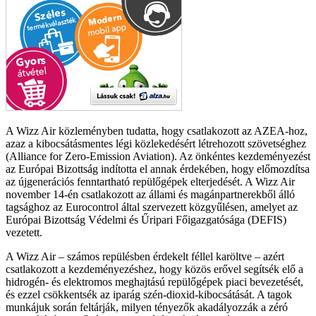
A Wizz Air közleményben tudatta, hogy csatlakozott az AZEA-hoz,
azaz a kibocsátásmentes légi közlekedésért létrehozott szövetséghez
(Alliance for Zero-Emission Aviation). Az önkéntes kezdeményezést
az Európai Bizottság indította el annak érdekében, hogy előmozdítsa
az újgenerációs fenntartható repülőgépek elterjedését. A Wizz Air
november 14-én csatlakozott az állami és magánpartnerekből álló
tagsághoz az Eurocontrol által szervezett közgyűlésen, amelyet az
Európai Bizottság Védelmi és Űripari Főigazgatósága (DEFIS)
vezetett.
A Wizz Air – számos repülésben érdekelt féllel karöltve – azért
csatlakozott a kezdeményezéshez, hogy közös erővel segítsék elő a
hidrogén- és elektromos meghajtású repülőgépek piaci bevezetését,
és ezzel csökkentsék az iparág szén-dioxid-kibocsátását. A tagok
munkájuk során feltárják, milyen tényezők akadályozzák a zéró