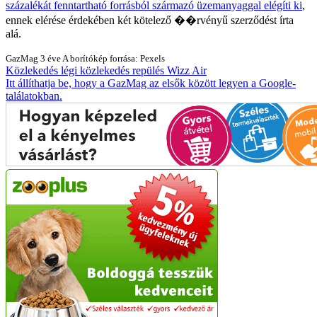
százalékát fenntartható forrásból származó üzemanyaggal elégíti ki
,
ennek elérése érdekében két kötelező ��rvényű szerződést írta
alá.
GazMag
3 éve
A borítókép forrása: Pexels
Közlekedés
légi közlekedés
repülés
Wizz Air
Itt állíthatja be, hogy a GazMag az elsők között legyen a Google-
találatokban.