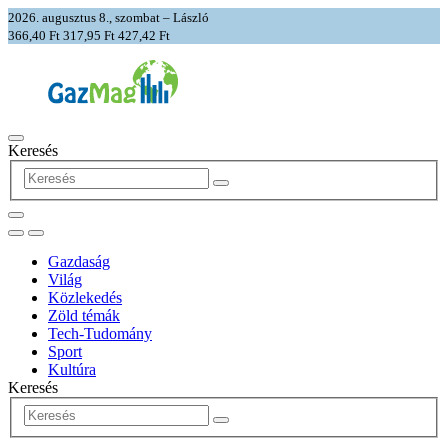
2026. augusztus 8., szombat – László
366,40 Ft
317,95 Ft
427,42 Ft
Keresés
Gazdaság
Világ
Közlekedés
Zöld témák
Tech-Tudomány
Sport
Kultúra
Keresés