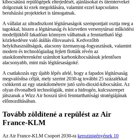
kibocsátású repülőgépek elterjedését, ajánlásokat és ütemterveket
dolgoznak ki ezek megoldására, valamint ezzel kapcsolatos
beruházási projekteket is támogatnak.
A vállalat az ultradiszkont légitársaságok szempontjait osztja meg a
tagokkal, hiszen a légitársaság és közvetlen versenytársai működési
modelljükből fakadóan könnyen válhatnak a fenntartható légi
közlekedésre való átállás éllovasaivá. Kedvezőbb
helykihasználtságuk, alacsony üzemanyag-fogyasztásuk, valamint
modern és technológiailag fejlett flottáik révén az
utaskilométerenként számított karbonkibocsátásuk jelentősen
alacsonyabb, mint más légitársaságoké.
A csatlakozás egy újabb lépés afelé, hogy a fapados légitársaság
megvalósítsa célját, mely szerint 2030-ig további 25 százalékkal
csökkenti az egy utaskilométerre jutó szén-dioxid-kibocsátást. Az
olyan élvonalbeli technológiák, mint a hidrogén, kulcsszerepet
játszanak a Wizz Air hosszú távú fenntarthatósági stratégiájának
előmozdításában.
Tovább zöldítené a repülést az Air
France-KLM
Az Air France-KLM Csoport 2030-ra
kerozinigényének 10