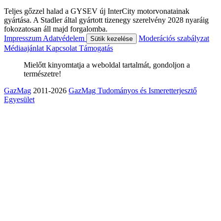
Teljes gőzzel halad a GYSEV új InterCity motorvonatainak
gyártása. A Stadler által gyártott tizenegy szerelvény 2028 nyaráig
fokozatosan áll majd forgalomba.
Impresszum
Adatvédelem
Moderációs szabályzat
Sütik kezelése
Médiaajánlat
Kapcsolat
Támogatás
Mielőtt kinyomtatja a weboldal tartalmát, gondoljon a
természetre!
GazMag
2011-2026
GazMag Tudományos és Ismeretterjesztő
Egyesület