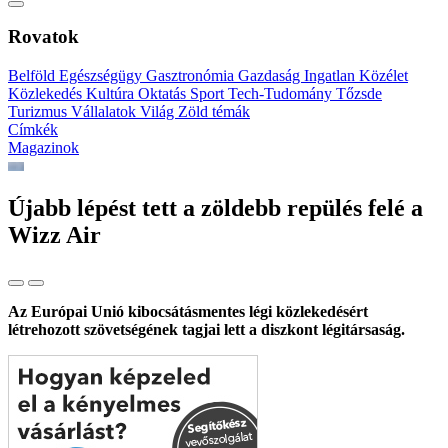
Rovatok
Belföld
Egészségügy
Gasztronómia
Gazdaság
Ingatlan
Közélet
Közlekedés
Kultúra
Oktatás
Sport
Tech-Tudomány
Tőzsde
Turizmus
Vállalatok
Világ
Zöld témák
Címkék
Magazinok
Újabb lépést tett a zöldebb repülés felé a
Wizz Air
Az Európai Unió kibocsátásmentes légi közlekedésért
létrehozott szövetségének tagjai lett a diszkont légitársaság.