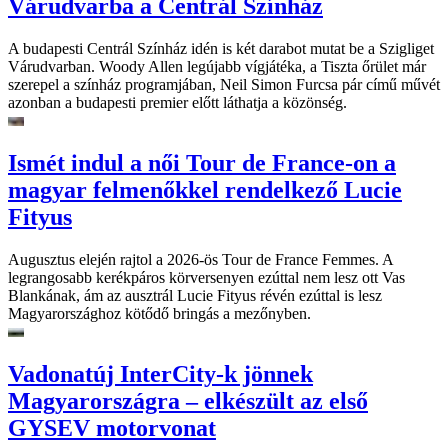
Várudvarba a Centrál Színház
A budapesti Centrál Színház idén is két darabot mutat be a Szigliget
Várudvarban. Woody Allen legújabb vígjátéka, a Tiszta őrület már
szerepel a színház programjában, Neil Simon Furcsa pár című művét
azonban a budapesti premier előtt láthatja a közönség.
Ismét indul a női Tour de France-on a
magyar felmenőkkel rendelkező Lucie
Fityus
Augusztus elején rajtol a 2026-ös Tour de France Femmes. A
legrangosabb kerékpáros körversenyen ezúttal nem lesz ott Vas
Blankának, ám az ausztrál Lucie Fityus révén ezúttal is lesz
Magyarországhoz kötődő bringás a mezőnyben.
Vadonatúj InterCity-k jönnek
Magyarországra – elkészült az első
GYSEV motorvonat