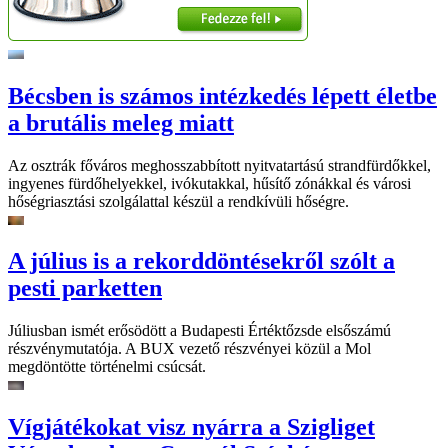
Bécsben is számos intézkedés lépett életbe
a brutális meleg miatt
Az osztrák főváros meghosszabbított nyitvatartású strandfürdőkkel,
ingyenes fürdőhelyekkel, ivókutakkal, hűsítő zónákkal és városi
hőségriasztási szolgálattal készül a rendkívüli hőségre.
A július is a rekorddöntésekről szólt a
pesti parketten
Júliusban ismét erősödött a Budapesti Értéktőzsde elsőszámú
részvénymutatója. A BUX vezető részvényei közül a Mol
megdöntötte történelmi csúcsát.
Vígjátékokat visz nyárra a Szigliget