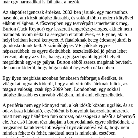
már egy harmadikat is láthattak a nézők.
Az alapötlet igencsak érdekes. 2032-ben járunk, egy mostanihoz
hasonló, ám kicsit utópisztikusabb, és sokkal több modern kütyüvel
ellátott világban. A főszerepben egy testvérpárt ismerhetünk meg,
Burton (Jack Reynor) egy leszerelt tengerészgyalogos, akinek nem
maradtak nyom nélkül a seregben eltöltött évek, és Flynne, aki a
helyi boltban keresi kenyerét. A fiataloknak beteg édesanyjukról is
gondoskodniuk kell. A számítógépes VR-játékok egyre
népszerűbbek, és egyre élethűbbek, tesztelésükkel jó pénzt lehet
keresni, ahogy azzal is, ha egy-egy gazdagabb ügyfél helyett
megoldunk egy-egy pályát. Burton ebből szerez magának bevételt,
de hamar kiderül, hogy húga sokkal ügyesebb nála ebben.
Egy ilyen megbízás azonban fenekesen felforgatja életüket, és
világukat, ugyanis kiderül, hogy amit virtuális játéknak hittek, az
maga a valóság, csak épp 2099-ben, Londonban, egy sokkal
utópisztikusabb és durvább világban, mint amit elképzelhettek.
A periféria nem egy könnyed mű, a két idősík közötti ugrálás, és az
oda-vissza kialakuló, egyébként is bonyolult kapcsolatrendszerek
miatt nem egy háttérben futó sorozat, odaszögezi a nézőt a képernyő
elé. Az első három rész alapján a bonyodalmak egyre sűrűsödnek, a
megismert karakterek többségéről nyilvánvalóvá válik, hogy nem
minden fekete és fehér, ráadásul nem is mindenki esetében