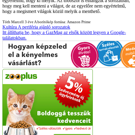
egyértelmű, hogy ki melyik. Az többször is elhangzik a sorozatban,
hogy meg kell menteni a világot, de az egyelőre nem egyértelmű,
hogy a megismert világok közül melyik a menthető.
Tóth Marcell
3 éve
A borítókép forrása: Amazon Prime
Kultúra
A periféria
ajánló
sorozatok
Itt állíthatja be, hogy a GazMag az elsők között legyen a Google-
találatokban.