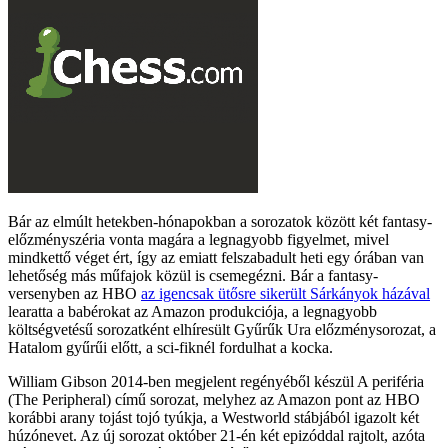
Bár az elmúlt hetekben-hónapokban a sorozatok között két fantasy-
előzményszéria vonta magára a legnagyobb figyelmet, mivel
mindkettő véget ért, így az emiatt felszabadult heti egy órában van
lehetőség más műfajok közül is csemegézni. Bár a fantasy-
versenyben az HBO
az igencsak ütősre sikerült Sárkányok házával
learatta a babérokat az Amazon produkciója, a legnagyobb
költségvetésű sorozatként elhíresült Gyűrűk Ura előzménysorozat, a
Hatalom gyűrűi előtt, a sci-fiknél fordulhat a kocka.
William Gibson 2014-ben megjelent regényéből készül A periféria
(The Peripheral) című sorozat, melyhez az Amazon pont az HBO
korábbi arany tojást tojó tyúkja, a Westworld stábjából igazolt két
húzónevet. Az új sorozat október 21-én két epizóddal rajtolt, azóta