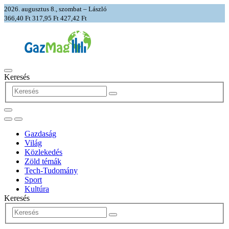
2026. augusztus 8., szombat – László
366,40 Ft
317,95 Ft
427,42 Ft
Keresés
Gazdaság
Világ
Közlekedés
Zöld témák
Tech-Tudomány
Sport
Kultúra
Keresés