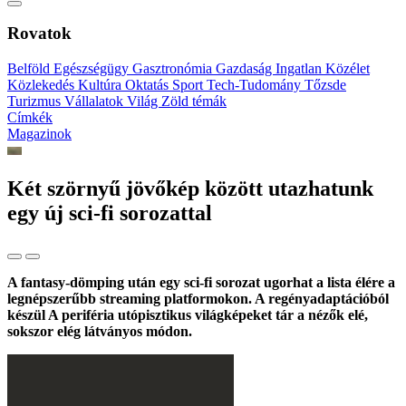
Rovatok
Belföld
Egészségügy
Gasztronómia
Gazdaság
Ingatlan
Közélet
Közlekedés
Kultúra
Oktatás
Sport
Tech-Tudomány
Tőzsde
Turizmus
Vállalatok
Világ
Zöld témák
Címkék
Magazinok
Két szörnyű jövőkép között utazhatunk
egy új sci-fi sorozattal
A fantasy-dömping után egy sci-fi sorozat ugorhat a lista élére a
legnépszerűbb streaming platformokon. A regényadaptációból
készül A periféria utópisztikus világképeket tár a nézők elé,
sokszor elég látványos módon.