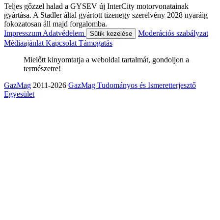
Teljes gőzzel halad a GYSEV új InterCity motorvonatainak
gyártása. A Stadler által gyártott tizenegy szerelvény 2028 nyaráig
fokozatosan áll majd forgalomba.
Impresszum
Adatvédelem
Moderációs szabályzat
Sütik kezelése
Médiaajánlat
Kapcsolat
Támogatás
Mielőtt kinyomtatja a weboldal tartalmát, gondoljon a
természetre!
GazMag
2011-2026
GazMag Tudományos és Ismeretterjesztő
Egyesület