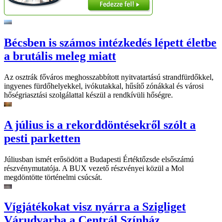
Bécsben is számos intézkedés lépett életbe
a brutális meleg miatt
Az osztrák főváros meghosszabbított nyitvatartású strandfürdőkkel,
ingyenes fürdőhelyekkel, ivókutakkal, hűsítő zónákkal és városi
hőségriasztási szolgálattal készül a rendkívüli hőségre.
A július is a rekorddöntésekről szólt a
pesti parketten
Júliusban ismét erősödött a Budapesti Értéktőzsde elsőszámú
részvénymutatója. A BUX vezető részvényei közül a Mol
megdöntötte történelmi csúcsát.
Vígjátékokat visz nyárra a Szigliget
Várudvarba a Centrál Színház