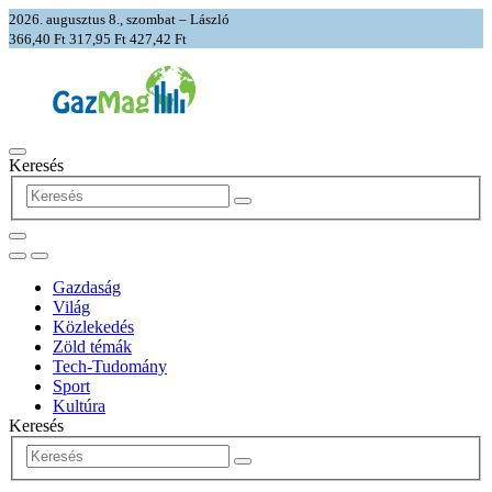
2026. augusztus 8., szombat – László
366,40 Ft
317,95 Ft
427,42 Ft
Keresés
Gazdaság
Világ
Közlekedés
Zöld témák
Tech-Tudomány
Sport
Kultúra
Keresés