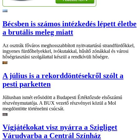
Bécsben is számos intézkedés lépett életbe
a brutális meleg miatt
Az osztrák főváros meghosszabbított nyitvatartású strandfürdőkkel,
ingyenes fürdőhelyekkel, ivókutakkal, hűsítő zónákkal és városi
hőségriasztási szolgálattal készül a rendkívüli hőségre.
A július is a rekorddöntésekről szólt a
pesti parketten
Júliusban ismét erősödött a Budapesti Értéktőzsde elsőszámú
részvénymutatója. A BUX vezető részvényei közül a Mol
megdöntötte történelmi csúcsát.
Vígjátékokat visz nyárra a Szigliget
Várudvarba a Centrál Színház