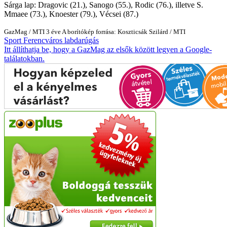
Sárga lap: Dragovic (21.), Sanogo (55.), Rodic (76.), illetve S.
Mmaee (73.), Knoester (79.), Vécsei (87.)
GazMag
/
MTI
3 éve
A borítókép forrása: Koszticsák Szilárd / MTI
Sport
Ferencváros
labdarúgás
Itt állíthatja be, hogy a GazMag az elsők között legyen a Google-
találatokban.