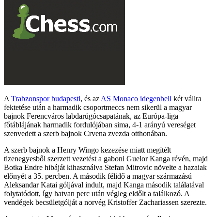
A
Trabzonspor budapesti
, és az
AS Monaco idegenbeli
két vállra
fektetése után a harmadik csoportmeccs nem sikerül a magyar
bajnok Ferencváros labdarúgócsapatának, az Európa-liga
főtáblájának harmadik fordulójában sima, 4-1 arányú vereséget
szenvedett a szerb bajnok Crvena zvezda otthonában.
A szerb bajnok a Henry Wingo kezezése miatt megítélt
tizenegyesből szerzett vezetést a gaboni Guelor Kanga révén, majd
Botka Endre hibáját kihasználva Stefan Mitrovic növelte a hazaiak
előnyét a 35. percben. A második félidő a magyar származású
Aleksandar Katai góljával indult, majd Kanga második találatával
folytatódott, így hatvan perc után végleg eldőlt a találkozó. A
vendégek becsületgólját a norvég Kristoffer Zachariassen szerezte.