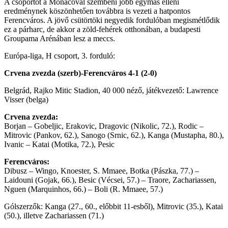
A csoportot a Monacóval szembeni jobb egymás elleni
eredménynek köszönhetően továbbra is vezeti a hatpontos
Ferencváros. A jövő csütörtöki negyedik fordulóban megismétlődik
ez a párharc, de akkor a zöld-fehérek otthonában, a budapesti
Groupama Arénában lesz a meccs.
Európa-liga, H csoport, 3. forduló:
Crvena zvezda (szerb)-Ferencváros 4-1 (2-0)
Belgrád, Rajko Mitic Stadion, 40 000 néző, játékvezető: Lawrence
Visser (belga)
Crvena zvezda:
Borjan – Gobeljic, Erakovic, Dragovic (Nikolic, 72.), Rodic –
Mitrovic (Pankov, 62.), Sanogo (Srnic, 62.), Kanga (Mustapha, 80.),
Ivanic – Katai (Motika, 72.), Pesic
Ferencváros:
Dibusz – Wingo, Knoester, S. Mmaee, Botka (Pászka, 77.) –
Laidouni (Gojak, 66.), Besic (Vécsei, 57.) – Traore, Zachariassen,
Nguen (Marquinhos, 66.) – Boli (R. Mmaee, 57.)
Gólszerzők: Kanga (27., 60., előbbit 11-esből), Mitrovic (35.), Katai
(50.), illetve Zachariassen (71.)