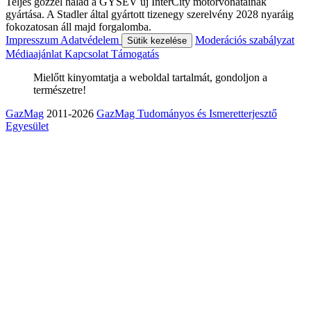
Teljes gőzzel halad a GYSEV új InterCity motorvonatainak
gyártása. A Stadler által gyártott tizenegy szerelvény 2028 nyaráig
fokozatosan áll majd forgalomba.
Impresszum
Adatvédelem
Moderációs szabályzat
Sütik kezelése
Médiaajánlat
Kapcsolat
Támogatás
Mielőtt kinyomtatja a weboldal tartalmát, gondoljon a
természetre!
GazMag
2011-2026
GazMag Tudományos és Ismeretterjesztő
Egyesület