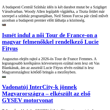
A budapesti Centrál Színház idén is két darabot mutat be a Szigliget
Várudvarban. Woody Allen legújabb vígjátéka, a Tiszta őrület már
szerepel a színház programjában, Neil Simon Furcsa pár című művét
azonban a budapesti premier előtt láthatja a közönség.
Ismét indul a női Tour de France-on a
magyar felmenőkkel rendelkező Lucie
Fityus
Augusztus elején rajtol a 2026-ös Tour de France Femmes. A
legrangosabb kerékpáros körversenyen ezúttal nem lesz ott Vas
Blankának, ám az ausztrál Lucie Fityus révén ezúttal is lesz
Magyarországhoz kötődő bringás a mezőnyben.
Vadonatúj InterCity-k jönnek
Magyarországra – elkészült az első
GYSEV motorvonat