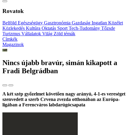
Rovatok
Belföld
Egészségügy
Gasztronómia
Gazdaság
Ingatlan
Közélet
Közlekedés
Kultúra
Oktatás
Sport
Tech-Tudomány
Tőzsde
Turizmus
Vállalatok
Világ
Zöld témák
Címkék
Magazinok
Nincs újabb bravúr, simán kikapott a
Fradi Belgrádban
A két szép győzelmet követően nagy arányú, 4-1-es vereséget
szenvedett a szerb Crvena zvezda otthonában az Európa-
ligában a Ferencváros labdarúgócsapata