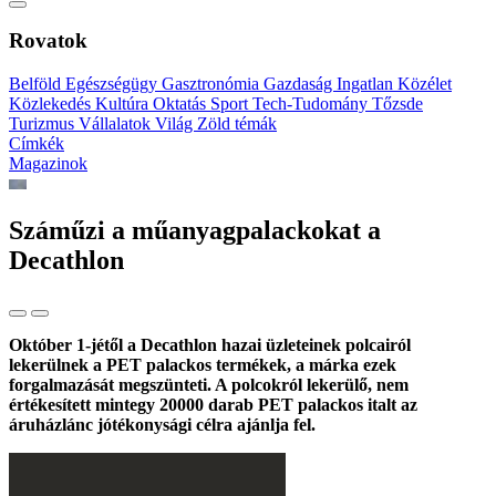
Rovatok
Belföld
Egészségügy
Gasztronómia
Gazdaság
Ingatlan
Közélet
Közlekedés
Kultúra
Oktatás
Sport
Tech-Tudomány
Tőzsde
Turizmus
Vállalatok
Világ
Zöld témák
Címkék
Magazinok
Száműzi a műanyagpalackokat a
Decathlon
Október 1-jétől a Decathlon hazai üzleteinek polcairól
lekerülnek a PET palackos termékek, a márka ezek
forgalmazását megszünteti. A polcokról lekerülő, nem
értékesített mintegy 20000 darab PET palackos italt az
áruházlánc jótékonysági célra ajánlja fel.