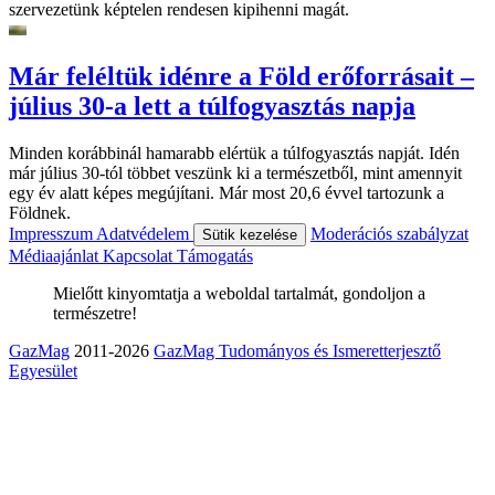
szervezetünk képtelen rendesen kipihenni magát.
Már feléltük idénre a Föld erőforrásait –
július 30-a lett a túlfogyasztás napja
Minden korábbinál hamarabb elértük a túlfogyasztás napját. Idén
már július 30-tól többet veszünk ki a természetből, mint amennyit
egy év alatt képes megújítani. Már most 20,6 évvel tartozunk a
Földnek.
Impresszum
Adatvédelem
Moderációs szabályzat
Sütik kezelése
Médiaajánlat
Kapcsolat
Támogatás
Mielőtt kinyomtatja a weboldal tartalmát, gondoljon a
természetre!
GazMag
2011-2026
GazMag Tudományos és Ismeretterjesztő
Egyesület