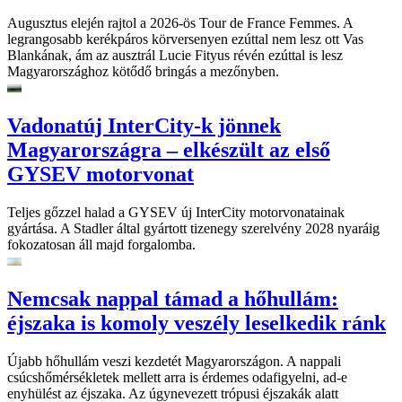
Augusztus elején rajtol a 2026-ös Tour de France Femmes. A
legrangosabb kerékpáros körversenyen ezúttal nem lesz ott Vas
Blankának, ám az ausztrál Lucie Fityus révén ezúttal is lesz
Magyarországhoz kötődő bringás a mezőnyben.
Vadonatúj InterCity-k jönnek
Magyarországra – elkészült az első
GYSEV motorvonat
Teljes gőzzel halad a GYSEV új InterCity motorvonatainak
gyártása. A Stadler által gyártott tizenegy szerelvény 2028 nyaráig
fokozatosan áll majd forgalomba.
Nemcsak nappal támad a hőhullám:
éjszaka is komoly veszély leselkedik ránk
Újabb hőhullám veszi kezdetét Magyarországon. A nappali
csúcshőmérsékletek mellett arra is érdemes odafigyelni, ad-e
enyhülést az éjszaka. Az úgynevezett trópusi éjszakák alatt