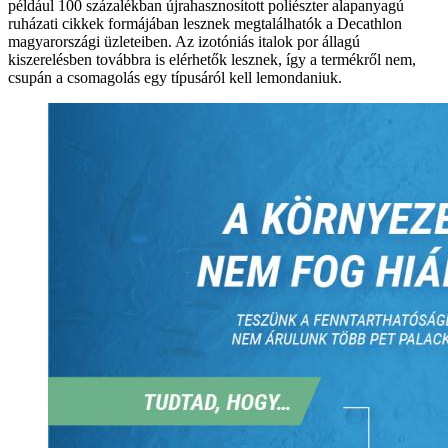
például 100 százalékban újrahasznosított poliészter alapanyagú
ruházati cikkek formájában lesznek megtalálhatók a Decathlon
magyarországi üzleteiben. Az izotóniás italok por állagú
kiszerelésben továbbra is elérhetők lesznek, így a termékről nem,
csupán a csomagolás egy típusáról kell lemondaniuk.