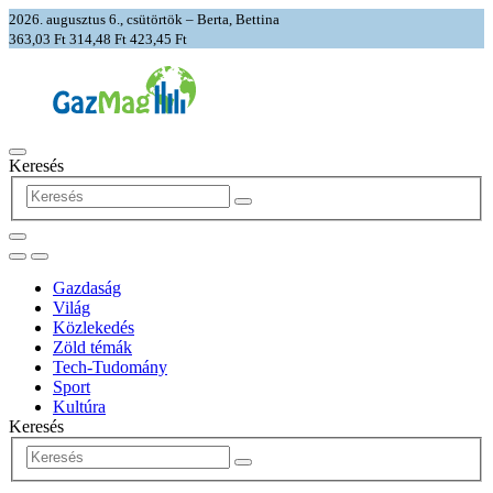
2026. augusztus 6., csütörtök – Berta, Bettina
363,03 Ft
314,48 Ft
423,45 Ft
Keresés
Gazdaság
Világ
Közlekedés
Zöld témák
Tech-Tudomány
Sport
Kultúra
Keresés