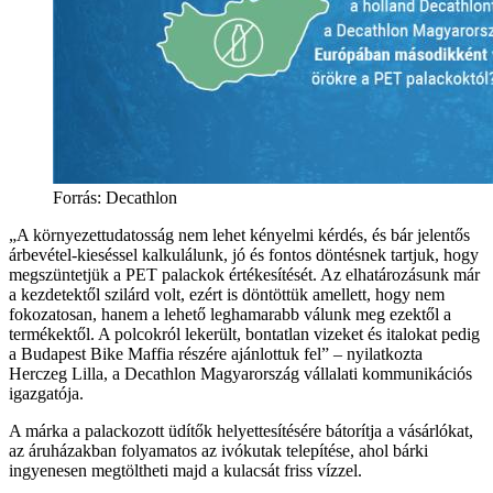
Forrás: Decathlon
A környezettudatosság nem lehet kényelmi kérdés, és bár jelentős
árbevétel-kieséssel kalkulálunk, jó és fontos döntésnek tartjuk, hogy
megszüntetjük a PET palackok értékesítését. Az elhatározásunk már
a kezdetektől szilárd volt, ezért is döntöttük amellett, hogy nem
fokozatosan, hanem a lehető leghamarabb válunk meg ezektől a
termékektől. A polcokról lekerült, bontatlan vizeket és italokat pedig
a Budapest Bike Maffia részére ajánlottuk fel
– nyilatkozta
Herczeg Lilla, a Decathlon Magyarország vállalati kommunikációs
igazgatója.
A márka a palackozott üdítők helyettesítésére bátorítja a vásárlókat,
az áruházakban folyamatos az ivókutak telepítése, ahol bárki
ingyenesen megtöltheti majd a kulacsát friss vízzel.