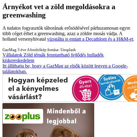
Árnyékot vet a zöld megoldásokra a
greenwashing
A tudatos fogyasztók táborának erősödésével párhuzamosan egyre
több céget érhet a greenwashing, azaz a zöldre mosás vádja. A
holland versenyhivatal
vizsgálta is emiatt a Decathlont és a H&M-et
.
GazMag
3 éve
A borítókép forrása: Unsplash
Vállalatok
Zöld témák
fenntartható fejlődés
hulladék
kiskereskedelem
Itt állíthatja be, hogy a GazMag az elsők között legyen a Google-
találatokban.