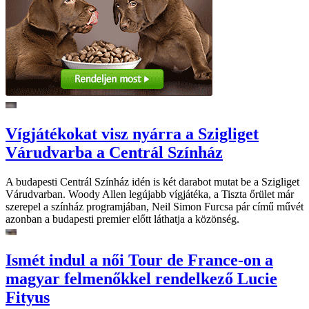
Vígjátékokat visz nyárra a Szigliget
Várudvarba a Centrál Színház
A budapesti Centrál Színház idén is két darabot mutat be a Szigliget
Várudvarban. Woody Allen legújabb vígjátéka, a Tiszta őrület már
szerepel a színház programjában, Neil Simon Furcsa pár című művét
azonban a budapesti premier előtt láthatja a közönség.
Ismét indul a női Tour de France-on a
magyar felmenőkkel rendelkező Lucie
Fityus