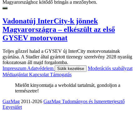
Magyarországhoz kötődő bringás a mezőnyben.
Vadonatúj InterCity-k jönnek
Magyarországra – elkészült az első
GYSEV motorvonat
Teljes gőzzel halad a GYSEV új InterCity motorvonatainak
gyártása. A Stadler által gyártott tizenegy szerelvény 2028 nyaráig
fokozatosan áll majd forgalomba.
Impresszum
Adatvédelem
Moderációs szabályzat
Sütik kezelése
Médiaajánlat
Kapcsolat
Támogatás
Mielőtt kinyomtatja a weboldal tartalmát, gondoljon a
természetre!
GazMag
2011-2026
GazMag Tudományos és Ismeretterjesztő
Egyesület