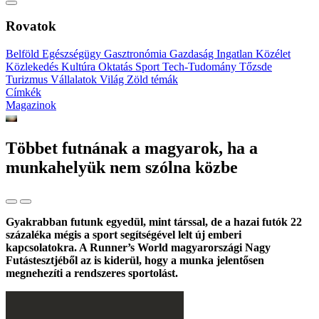
Rovatok
Belföld
Egészségügy
Gasztronómia
Gazdaság
Ingatlan
Közélet
Közlekedés
Kultúra
Oktatás
Sport
Tech-Tudomány
Tőzsde
Turizmus
Vállalatok
Világ
Zöld témák
Címkék
Magazinok
Többet futnának a magyarok, ha a
munkahelyük nem szólna közbe
Gyakrabban futunk egyedül, mint társsal, de a hazai futók 22
százaléka mégis a sport segítségével lelt új emberi
kapcsolatokra. A Runner’s World magyarországi Nagy
Futástesztjéből az is kiderül, hogy a munka jelentősen
megnehezíti a rendszeres sportolást.