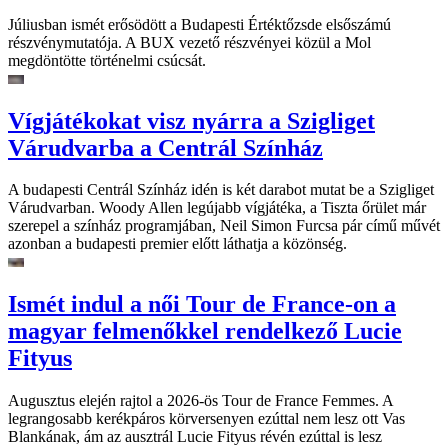
Júliusban ismét erősödött a Budapesti Értéktőzsde elsőszámú
részvénymutatója. A BUX vezető részvényei közül a Mol
megdöntötte történelmi csúcsát.
Vígjátékokat visz nyárra a Szigliget
Várudvarba a Centrál Színház
A budapesti Centrál Színház idén is két darabot mutat be a Szigliget
Várudvarban. Woody Allen legújabb vígjátéka, a Tiszta őrület már
szerepel a színház programjában, Neil Simon Furcsa pár című művét
azonban a budapesti premier előtt láthatja a közönség.
Ismét indul a női Tour de France-on a
magyar felmenőkkel rendelkező Lucie
Fityus
Augusztus elején rajtol a 2026-ös Tour de France Femmes. A
legrangosabb kerékpáros körversenyen ezúttal nem lesz ott Vas
Blankának, ám az ausztrál Lucie Fityus révén ezúttal is lesz