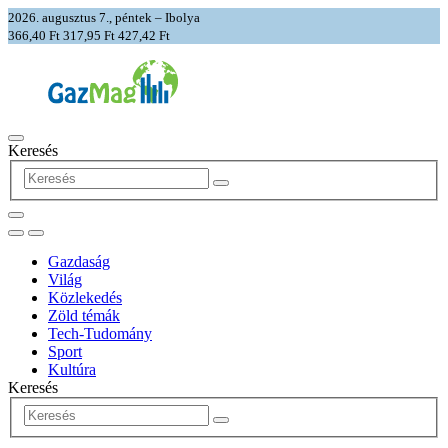
2026. augusztus 7., péntek – Ibolya
366,40 Ft
317,95 Ft
427,42 Ft
Keresés
Gazdaság
Világ
Közlekedés
Zöld témák
Tech-Tudomány
Sport
Kultúra
Keresés