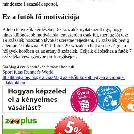
mindössze 1 százalék sportol.
Ez a futók fő motivációja
A lelki tényezők kérdésében 67 százalék nyilatkozott úgy, hogy
nincs különösebb motivációja, egyszerűen csak fut, mert az jót tesz.
19 százalék hosszabb távokat szeretne teljesíteni, 15 százalék pedig
a tempóját fokozná. A férfi futók 20 százaléka hajt a sebességre, a
hölgyek körében ez az arány 8 százalék. Céljaik eléréséhez a futók 7
százaléka vesz igénybe profi segítséget.
GazMag
4 éve
A borítókép forrása: Unsplash
Sport
futás
Runner's World
Itt állíthatja be, hogy a GazMag az elsők között legyen a Google-
találatokban.