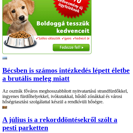
Bécsben is számos intézkedés lépett életbe
a brutális meleg miatt
Az osztrák főváros meghosszabbított nyitvatartású strandfürdőkkel,
ingyenes fürdőhelyekkel, ivókutakkal, hűsítő zónákkal és városi
hőségriasztási szolgálattal készül a rendkívüli hőségre.
A július is a rekorddöntésekről szólt a
pesti parketten