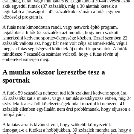
családtag, barát, vagy munkatárs is. Leginkább a 30-44 évesek azok,
akik egyedül futnak (87 százalék), míg a 30 alattiak keresik a
leginkább a társaságot – 45 százalékuk számára a futás egyben
közösségi program is.
A futás nem kimondottan randi, vagy network építő program,
legalábbis a futók 62 százaléka azt mondta, hogy nem szokott
ismerkedni kedvenc sporttevékenysége közben. Ezzel szemben 22
százalék vallotta azt, hogy bár nem volt célja az ismerkedés, végül
mégis a futás segítségével köttettek új emberi kapcsolatok. A futók
mindössze 7 százaléka számára volt cél, hogy a futás révén új
embereket ismerjen meg.
A munka sokszor keresztbe tesz a
sportnak
A futók 59 százaléka nehezen tud időt szakítani kedvenc sportjára,
35 százalékukat a munka, vagy a tanulás akadályozza ebben, míg 24
százalékuk a családi kötelezettségek miatt mozdul ki nehezen. 41
százalék ellenben egyáltalán nem érzi problémának, hogy eljusson a
futópályára.
A kutatás arra is kíváncsi volt, hogy szűkebb környezetük
támogatja-e a futókat a hobbijukban. 39 százalék mondta azt, hogy a