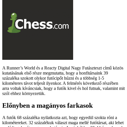
A Runner’s World és a Reacty Digital Nagy Futászteszt című közös
kutatásának első része megmutatta, hogy a honfitársaink 39
százaléka szokott olykor futócipőt húzni és a többség 1-5
kilométeres távot teljesít ilyenkor. A felmérés következő részében
arra voltak kíváncsiak, hogy a futók kivel és hol futnak, valamint mit
szól ehhez környezetük.
Előnyben a magányos farkasok
A futók 68 százaléka nyilatkozta azt, hogy egyedül szokta róni a
kilométereket. 32 százalékuk választ maga mellé futótársat, aki lehet