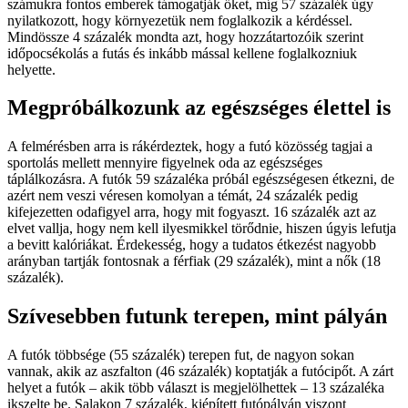
számukra fontos emberek támogatják őket, míg 57 százalék úgy
nyilatkozott, hogy környezetük nem foglalkozik a kérdéssel.
Mindössze 4 százalék mondta azt, hogy hozzátartozóik szerint
időpocsékolás a futás és inkább mással kellene foglalkozniuk
helyette.
Megpróbálkozunk az egészséges élettel is
A felmérésben arra is rákérdeztek, hogy a futó közösség tagjai a
sportolás mellett mennyire figyelnek oda az egészséges
táplálkozásra. A futók 59 százaléka próbál egészségesen étkezni, de
azért nem veszi véresen komolyan a témát, 24 százalék pedig
kifejezetten odafigyel arra, hogy mit fogyaszt. 16 százalék azt az
elvet vallja, hogy nem kell ilyesmikkel törődnie, hiszen úgyis lefutja
a bevitt kalóriákat. Érdekesség, hogy a tudatos étkezést nagyobb
arányban tartják fontosnak a férfiak (29 százalék), mint a nők (18
százalék).
Szívesebben futunk terepen, mint pályán
A futók többsége (55 százalék) terepen fut, de nagyon sokan
vannak, akik az aszfalton (46 százalék) koptatják a futócipőt. A zárt
helyet a futók – akik több választ is megjelölhettek – 13 százaléka
ikszelte be. Salakon 7 százalék, kiépített futópályán viszont