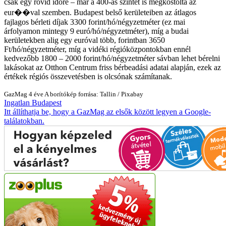
csak egy rövid időre – már a 400-as szintet is megkóstolta az
eur��val szemben. Budapest belső kerületeiben az átlagos
fajlagos bérleti díjak 3300 forint/hó/négyzetméter (ez mai
árfolyamon mintegy 9 euró/hó/négyzetméter), míg a budai
kerületekben alig egy euróval több, forintban 3650
Ft/hó/négyzetméter, míg a vidéki régióközpontokban ennél
kedvezőbb 1800 – 2000 forint/hó/négyzetméter sávban lehet bérelni
lakásokat az Otthon Centrum friss bérbeadási adatai alapján, ezek az
értékek régiós összevetésben is olcsónak számítanak.
GazMag
4 éve
A borítókép forrása: Tallin / Pixabay
Ingatlan
Budapest
Itt állíthatja be, hogy a GazMag az elsők között legyen a Google-
találatokban.