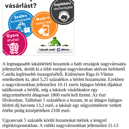
A legmagasabb lakásbérleti hozamok a balti országok nagyvárosaira
jellemzőek, derült ki a több európai nagyvárosban aktívan befektető
Catella legfrissebb összegzéséből. Különösen Riga és Vilnius
emelkednek ki, ahol 5,25 százalékos a bérleti hozamszint. Ezekben
a nagyvárosokban jellemzően 10-11 eurós fajlagos bérleti díjakkal
találkoznak a bérlők, míg a lakások vásárlásakor egy
négyzetméterért átlagosan 1800 eurót kell fizetni. Az észt
fővárosban, Tallinban 5 százalékos a hozam, itt az átlagos fajlagos
bérleti díj havonta 13,2 euró, a lakásár egy négyzetméterre vetített
értéke pedig középértéken 2100 euró.
Ugyancsak 5 százalék körüli hozamokat mértek a lengyel
régióközpontokban. A vidéki nagyvárosokban jellemzően 11-13