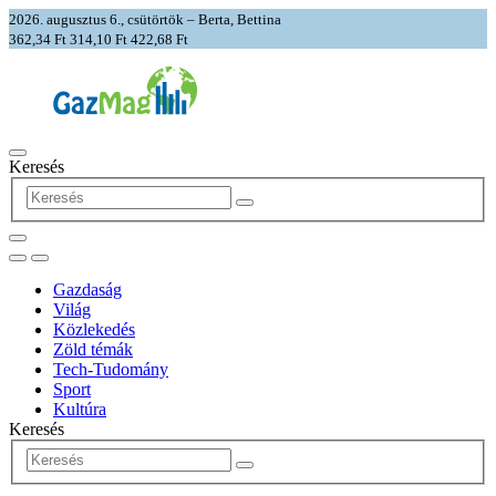
2026. augusztus 6., csütörtök – Berta, Bettina
362,34 Ft
314,10 Ft
422,68 Ft
Keresés
Gazdaság
Világ
Közlekedés
Zöld témák
Tech-Tudomány
Sport
Kultúra
Keresés