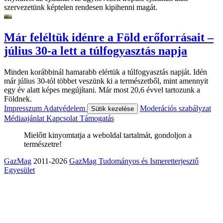
szervezetünk képtelen rendesen kipihenni magát.
Már feléltük idénre a Föld erőforrásait –
július 30-a lett a túlfogyasztás napja
Minden korábbinál hamarabb elértük a túlfogyasztás napját. Idén
már július 30-tól többet veszünk ki a természetből, mint amennyit
egy év alatt képes megújítani. Már most 20,6 évvel tartozunk a
Földnek.
Impresszum
Adatvédelem
Moderációs szabályzat
Sütik kezelése
Médiaajánlat
Kapcsolat
Támogatás
Mielőtt kinyomtatja a weboldal tartalmát, gondoljon a
természetre!
GazMag
2011-2026
GazMag Tudományos és Ismeretterjesztő
Egyesület