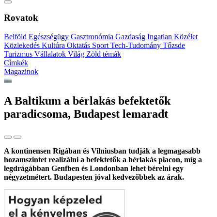
Rovatok
Belföld
Egészségügy
Gasztronómia
Gazdaság
Ingatlan
Közélet
Közlekedés
Kultúra
Oktatás
Sport
Tech-Tudomány
Tőzsde
Turizmus
Vállalatok
Világ
Zöld témák
Címkék
Magazinok
A Baltikum a bérlakás befektetők
paradicsoma, Budapest lemaradt
A kontinensen Rigában és Vilniusban tudják a legmagasabb
hozamszintet realizálni a befektetők a bérlakás piacon, míg a
legdrágábban Genfben és Londonban lehet bérelni egy
négyzetmétert. Budapesten jóval kedvezőbbek az árak.