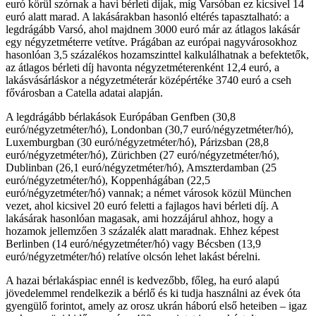
euró körül szórnak a havi bérleti díjak, míg Varsóban ez kicsivel 14
euró alatt marad. A lakásárakban hasonló eltérés tapasztalható: a
legdrágább Varsó, ahol majdnem 3000 euró már az átlagos lakásár
egy négyzetméterre vetítve. Prágában az európai nagyvárosokhoz
hasonlóan 3,5 százalékos hozamszinttel kalkulálhatnak a befektetők,
az átlagos bérleti díj havonta négyzetméterenként 12,4 euró, a
lakásvásárláskor a négyzetméterár középértéke 3740 euró a cseh
fővárosban a Catella adatai alapján.
A legdrágább bérlakások Európában Genfben (30,8
euró/négyzetméter/hó), Londonban (30,7 euró/négyzetméter/hó),
Luxemburgban (30 euró/négyzetméter/hó), Párizsban (28,8
euró/négyzetméter/hó), Zürichben (27 euró/négyzetméter/hó),
Dublinban (26,1 euró/négyzetméter/hó), Amszterdamban (25
euró/négyzetméter/hó), Koppenhágában (22,5
euró/négyzetméter/hó) vannak; a német városok közül München
vezet, ahol kicsivel 20 euró feletti a fajlagos havi bérleti díj. A
lakásárak hasonlóan magasak, ami hozzájárul ahhoz, hogy a
hozamok jellemzően 3 százalék alatt maradnak. Ehhez képest
Berlinben (14 euró/négyzetméter/hó) vagy Bécsben (13,9
euró/négyzetméter/hó) relatíve olcsón lehet lakást bérelni.
A hazai bérlakáspiac ennél is kedvezőbb, főleg, ha euró alapú
jövedelemmel rendelkezik a bérlő és ki tudja használni az évek óta
gyengülő forintot, amely az orosz ukrán háború első heteiben – igaz