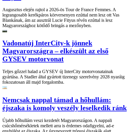
Augusztus elején rajtol a 2026-ös Tour de France Femmes. A
legrangosabb kerékpáros körversenyen ezúttal nem lesz ott Vas
Blankának, ám az ausztrál Lucie Fityus révén ezúttal is lesz
Magyarországhoz kötődő bringás a mezőnyben.
Vadonatúj InterCity-k jönnek
Magyarországra – elkészült az első
GYSEV motorvonat
Teljes gőzzel halad a GYSEV új InterCity motorvonatainak
gyártása. A Stadler által gyártott tizenegy szerelvény 2028 nyaráig
fokozatosan áll majd forgalomba.
Nemcsak nappal támad a hőhullám:
éjszaka is komoly veszély leselkedik ránk
Újabb hőhullám veszi kezdetét Magyarországon. A nappali
csúcshőmérsékletek mellett arra is érdemes odafigyelni, ad-e
enyhülést az éjszaka. Az úgynevezett trópusi éjszakák alatt