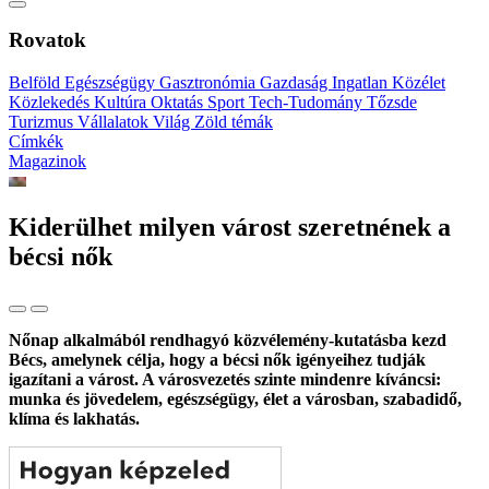
Rovatok
Belföld
Egészségügy
Gasztronómia
Gazdaság
Ingatlan
Közélet
Közlekedés
Kultúra
Oktatás
Sport
Tech-Tudomány
Tőzsde
Turizmus
Vállalatok
Világ
Zöld témák
Címkék
Magazinok
Kiderülhet milyen várost szeretnének a
bécsi nők
Nőnap alkalmából rendhagyó közvélemény-kutatásba kezd
Bécs, amelynek célja, hogy a bécsi nők igényeihez tudják
igazítani a várost. A városvezetés szinte mindenre kíváncsi:
munka és jövedelem, egészségügy, élet a városban, szabadidő,
klíma és lakhatás.