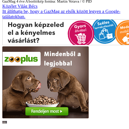
GazMag
4 éve
A borítókép forrása: Martin Votava / © PID
Közélet
Világ
Bécs
Itt állíthatja be, hogy a GazMag az elsők között legyen a Google-
találatokban.