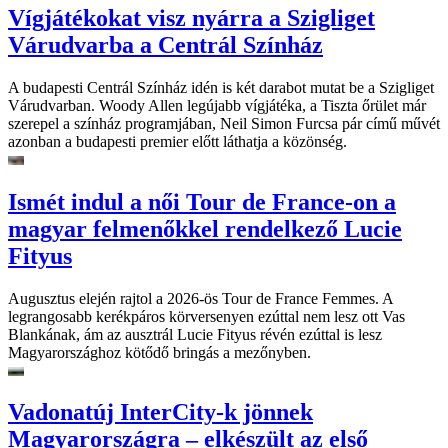
Vígjátékokat visz nyárra a Szigliget
Várudvarba a Centrál Színház
A budapesti Centrál Színház idén is két darabot mutat be a Szigliget
Várudvarban. Woody Allen legújabb vígjátéka, a Tiszta őrület már
szerepel a színház programjában, Neil Simon Furcsa pár című művét
azonban a budapesti premier előtt láthatja a közönség.
Ismét indul a női Tour de France-on a
magyar felmenőkkel rendelkező Lucie
Fityus
Augusztus elején rajtol a 2026-ös Tour de France Femmes. A
legrangosabb kerékpáros körversenyen ezúttal nem lesz ott Vas
Blankának, ám az ausztrál Lucie Fityus révén ezúttal is lesz
Magyarországhoz kötődő bringás a mezőnyben.
Vadonatúj InterCity-k jönnek
Magyarországra – elkészült az első