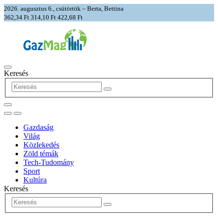
2026. augusztus 6., csütörtök – Berta, Bettina
362,34 Ft
314,10 Ft
422,68 Ft
Keresés
Gazdaság
Világ
Közlekedés
Zöld témák
Tech-Tudomány
Sport
Kultúra
Keresés