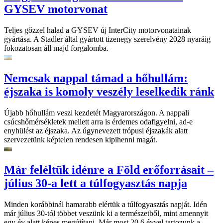
GYSEV motorvonat
Teljes gőzzel halad a GYSEV új InterCity motorvonatainak
gyártása. A Stadler által gyártott tizenegy szerelvény 2028 nyaráig
fokozatosan áll majd forgalomba.
Nemcsak nappal támad a hőhullám:
éjszaka is komoly veszély leselkedik ránk
Újabb hőhullám veszi kezdetét Magyarországon. A nappali
csúcshőmérsékletek mellett arra is érdemes odafigyelni, ad-e
enyhülést az éjszaka. Az úgynevezett trópusi éjszakák alatt
szervezetünk képtelen rendesen kipihenni magát.
Már feléltük idénre a Föld erőforrásait –
július 30-a lett a túlfogyasztás napja
Minden korábbinál hamarabb elértük a túlfogyasztás napját. Idén
már július 30-tól többet veszünk ki a természetből, mint amennyit
egy év alatt képes megújítani. Már most 20,6 évvel tartozunk a