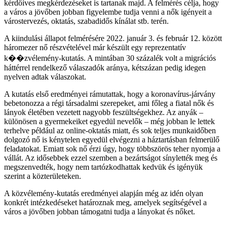
kérdőíves megkérdezéseket is tartanak majd. A felmérés célja, hogy
a város a jövőben jobban figyelembe tudja venni a nők igényeit a
várostervezés, oktatás, szabadidős kínálat stb. terén.
A kiindulási állapot felmérésére 2022. január 3. és február 12. között
háromezer nő részvételével már készült egy reprezentatív
k��zvélemény-kutatás. A mintában 30 százalék volt a migrációs
háttérrel rendelkező válaszadók aránya, kétszázan pedig idegen
nyelven adtak válaszokat.
A kutatás első eredményei rámutattak, hogy a koronavírus-járvány
bebetonozza a régi társadalmi szerepeket, ami főleg a fiatal nők és
lányok életében vezetett nagyobb feszültségekhez. Az anyák –
különösen a gyermekeiket egyedül nevelők – még jobban le lettek
terhelve például az online-oktatás miatt, és sok teljes munkaidőben
dolgozó nő is kénytelen egyedül elvégezni a háztartásban felmerülő
feladatokat. Emiatt sok nő érzi úgy, hogy többszörös teher nyomja a
vállát. Az idősebbek ezzel szemben a bezártságot sínylették meg és
megszenvedték, hogy nem tartózkodhattak kedvük és igényük
szerint a közterületeken.
A közvélemény-kutatás eredményei alapján még az idén olyan
konkrét intézkedéseket határoznak meg, amelyek segítségével a
város a jövőben jobban támogatni tudja a lányokat és nőket.