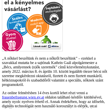
A nőkkel beszélünk és nem a nőkről beszélünk
– ezekkel a
szavakkal mutatta be a sajtónak Kathrin Gaál alpolgármester a
„Bécs, amilyennek (n)ők szeretnék” című közvéleménykutatást,
amely 2022. március 8. és április 10. között legalább ötezer bécsi nőt
szeretne megkérdezni oktatásról, fizetett és nem fizetett munkáról,
hétköznapokról és szabadidőről valamint a speciális, nőknek szánt
programokról.
Az online felmérésben 14 éves kortól lehet részt venni a
frauenbefragung.wien.gv.at
oldalon található kérdőív kitöltésével,
amely nyolc nyelven érhető el. Annak érdekében, hogy az idősebb,
digitális technológiát nem használó korosztályt is elérjék, utcai