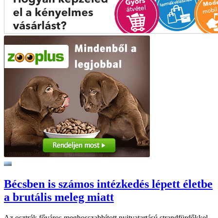
Bécsben is számos intézkedés lépett életbe
a brutális meleg miatt
Az osztrák főváros meghosszabbított nyitvatartású strandfürdőkkel,