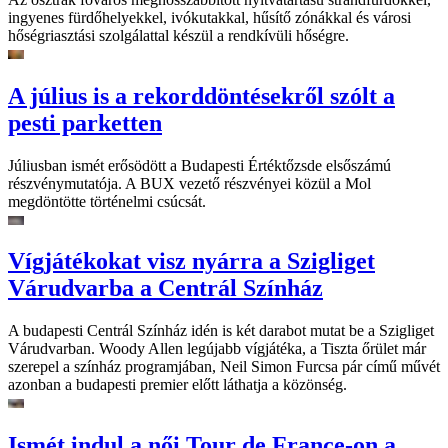
ingyenes fürdőhelyekkel, ivókutakkal, hűsítő zónákkal és városi
hőségriasztási szolgálattal készül a rendkívüli hőségre.
A július is a rekorddöntésekről szólt a
pesti parketten
Júliusban ismét erősödött a Budapesti Értéktőzsde elsőszámú
részvénymutatója. A BUX vezető részvényei közül a Mol
megdöntötte történelmi csúcsát.
Vígjátékokat visz nyárra a Szigliget
Várudvarba a Centrál Színház
A budapesti Centrál Színház idén is két darabot mutat be a Szigliget
Várudvarban. Woody Allen legújabb vígjátéka, a Tiszta őrület már
szerepel a színház programjában, Neil Simon Furcsa pár című művét
azonban a budapesti premier előtt láthatja a közönség.
Ismét indul a női Tour de France-on a