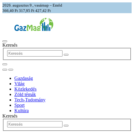
2026. augusztus 9., vasárnap – Emőd
366,40 Ft
317,95 Ft
427,42 Ft
Keresés
Gazdaság
Világ
Közlekedés
Zöld témák
Tech-Tudomány
Sport
Kultúra
Keresés