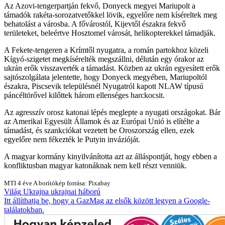
Az Azovi-tengerpartján fekvő, Donyeck megyei Mariupolt a
támadók rakéta-sorozatvetőkkel lövik, egyelőre nem kíséreltek meg
behatolást a városba. A fővárostól, Kijevtől északra fekvő
területeket, beleértve Hosztomel városát, helikopterekkel támadják.
A Fekete-tengeren a Krímtől nyugatra, a román partokhoz közeli
Kígyó-szigetet megkísérelték megszállni, délután egy órakor az
ukrán erők visszaverték a támadást. Közben az ukrán egyesített erők
sajtószolgálata jelentette, hogy Donyeck megyében, Mariupoltól
északra, Piscsevik településnél Nyugatról kapott NLAW típusú
páncéltörővel kilőttek három ellenséges harckocsit.
Az agresszív orosz katonai lépés meglepte a nyugati országokat. Bár
az Amerikai Egyesült Államok és az Európai Unió is elítélte a
támadást, és szankciókat vezetett be Oroszország ellen, ezek
egyelőre nem fékezték le Putyin invázióját.
A magyar kormány kinyilvánította azt az álláspontját, hogy ebben a
konfliktusban magyar katonáknak nem kell részt venniük.
MTI
4 éve
A borítókép forrása: Pixabay
Világ
Ukrajna
ukrajnai háború
Itt állíthatja be, hogy a GazMag az elsők között legyen a Google-
találatokban.