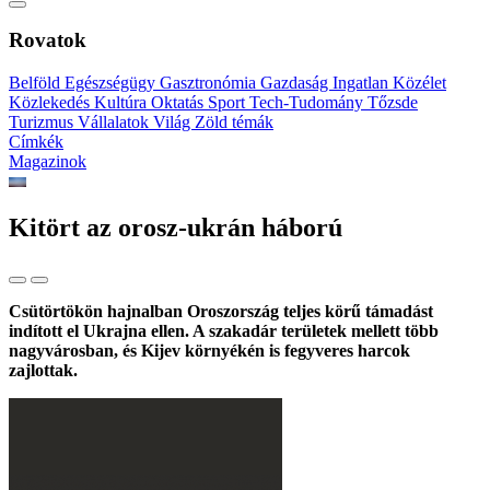
Rovatok
Belföld
Egészségügy
Gasztronómia
Gazdaság
Ingatlan
Közélet
Közlekedés
Kultúra
Oktatás
Sport
Tech-Tudomány
Tőzsde
Turizmus
Vállalatok
Világ
Zöld témák
Címkék
Magazinok
Kitört az orosz-ukrán háború
Csütörtökön hajnalban Oroszország teljes körű támadást
indított el Ukrajna ellen. A szakadár területek mellett több
nagyvárosban, és Kijev környékén is fegyveres harcok
zajlottak.