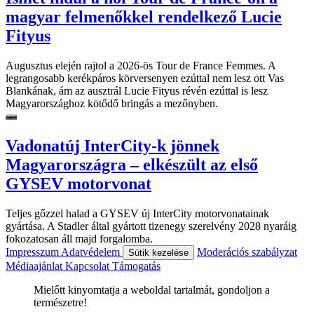
magyar felmenőkkel rendelkező Lucie
Fityus
Augusztus elején rajtol a 2026-ös Tour de France Femmes. A
legrangosabb kerékpáros körversenyen ezúttal nem lesz ott Vas
Blankának, ám az ausztrál Lucie Fityus révén ezúttal is lesz
Magyarországhoz kötődő bringás a mezőnyben.
Vadonatúj InterCity-k jönnek
Magyarországra – elkészült az első
GYSEV motorvonat
Teljes gőzzel halad a GYSEV új InterCity motorvonatainak
gyártása. A Stadler által gyártott tizenegy szerelvény 2028 nyaráig
fokozatosan áll majd forgalomba.
Impresszum
Adatvédelem
Moderációs szabályzat
Sütik kezelése
Médiaajánlat
Kapcsolat
Támogatás
Mielőtt kinyomtatja a weboldal tartalmát, gondoljon a
természetre!