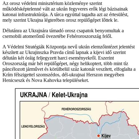
Az orosz védelmi minisztérium közleménye szerint
működésképtelenné vált az ukrán fegyveres erők légi bázisainak
katonai infrastruktúrája. A tárca egyúttal tagadta azt az értesülést,
mely szerint Ukrajna légterében orosz repülőgépet lőttek le.
Délutánra az Ukrajnára támadó orosz csapatok benyomultak a
csernobili atomerőmű övezetébe Fehéroroszország felől.
A Védelmi Stratégiák Központja nevű ukrán elemzőintézet jelentést
készített az Ukrajinszka Pravda című lapnak a kijevi idő szerint
délután két óráig feljegyzett harci eseményekről. Eszerint
Oroszország már hét repülőgépet, négy helikoptert, több mint tíz
páncélozott járművet és körülbelül száz katonát veszített, elfoglalta a
Krím félszigettel szomszédos, dél-ukrajnai Herszon megyében
Henicseszk és Nova Kahovka településeket.