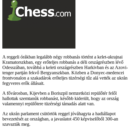
A reggeli órákban legalább négy robbanás történt a kelet-ukrajnai
Kramatorszkban, egy erőteljes robbanás a déli országrészben lévő
Odesszában, továbbá a keleti országrészben Harkivban és az Azovi-
tenger partján fekvő Bergyanszkban. Közben a Donyec-medencei
frontvonalon a szakadárok erőteljes tüzérségi tűz alá vették az ukrán
fegyveres erők állásait.
A fővárosban, Kijevben a Boriszpil nemzetközi repülőtér felől
hallottak szemtanúk robbanást, később kiderült, hogy az ország
valamennyi repülőtere tüzérségi támadás alatt van.
Az ukrán parlament csütörtök reggel jóváhagyta a hadiállapot
bevezetését az országban, a javaslatot 450 képviselőből 300-an
szavazták meg.