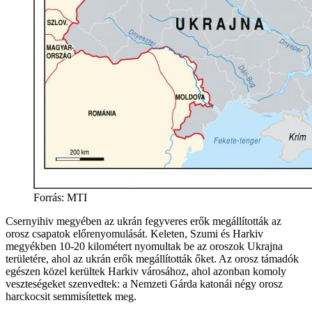
Forrás: MTI
Csernyihiv megyében az ukrán fegyveres erők megállították az
orosz csapatok előrenyomulását. Keleten, Szumi és Harkiv
megyékben 10-20 kilométert nyomultak be az oroszok Ukrajna
területére, ahol az ukrán erők megállították őket. Az orosz támadók
egészen közel kerültek Harkiv városához, ahol azonban komoly
veszteségeket szenvedtek: a Nemzeti Gárda katonái négy orosz
harckocsit semmisítettek meg.