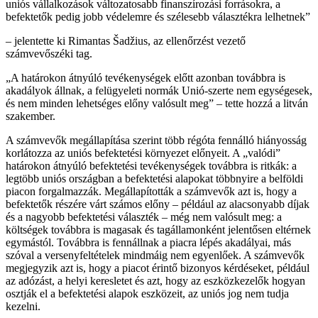
uniós vállalkozások változatosabb finanszírozási forrásokra, a
befektetők pedig jobb védelemre és szélesebb választékra lelhetnek
– jelentette ki Rimantas Šadžius, az ellenőrzést vezető
számvevőszéki tag.
A határokon átnyúló tevékenységek előtt azonban továbbra is
akadályok állnak, a felügyeleti normák Unió-szerte nem egységesek,
és nem minden lehetséges előny valósult meg
– tette hozzá a litván
szakember.
A számvevők megállapítása szerint több régóta fennálló hiányosság
korlátozza az uniós befektetési környezet előnyeit. A „valódi”
határokon átnyúló befektetési tevékenységek továbbra is ritkák: a
legtöbb uniós országban a befektetési alapokat többnyire a belföldi
piacon forgalmazzák. Megállapították a számvevők azt is, hogy a
befektetők részére várt számos előny – például az alacsonyabb díjak
és a nagyobb befektetési választék – még nem valósult meg: a
költségek továbbra is magasak és tagállamonként jelentősen eltérnek
egymástól. Továbbra is fennállnak a piacra lépés akadályai, más
szóval a versenyfeltételek mindmáig nem egyenlőek. A számvevők
megjegyzik azt is, hogy a piacot érintő bizonyos kérdéseket, például
az adózást, a helyi keresletet és azt, hogy az eszközkezelők hogyan
osztják el a befektetési alapok eszközeit, az uniós jog nem tudja
kezelni.