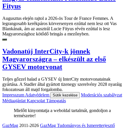
Fityus
Augusztus elején rajtol a 2026-ös Tour de France Femmes. A
legrangosabb kerékpáros körversenyen ezúttal nem lesz ott Vas
Blankának, ám az ausztrál Lucie Fityus révén ezúttal is lesz
Magyarországhoz kötődő bringás a mezőnyben.
Vadonatúj InterCity-k jönnek
Magyarországra – elkészült az első
GYSEV motorvonat
Teljes gőzzel halad a GYSEV új InterCity motorvonatainak
gyártása. A Stadler által gyártott tizenegy szerelvény 2028 nyaráig
fokozatosan áll majd forgalomba.
Impresszum
Adatvédelem
Moderációs szabályzat
Sütik kezelése
Médiaajánlat
Kapcsolat
Támogatás
Mielőtt kinyomtatja a weboldal tartalmát, gondoljon a
természetre!
GazMag
2011-2026
GazMag Tudományos és Ismeretterjesztő