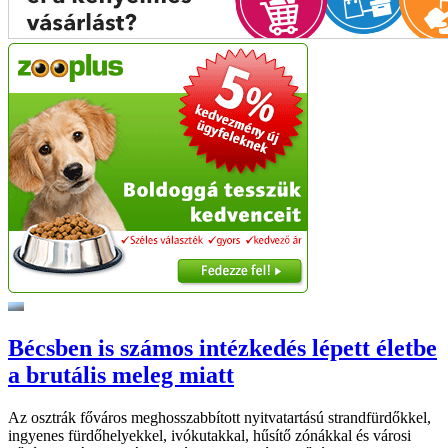
Bécsben is számos intézkedés lépett életbe
a brutális meleg miatt
Az osztrák főváros meghosszabbított nyitvatartású strandfürdőkkel,
ingyenes fürdőhelyekkel, ivókutakkal, hűsítő zónákkal és városi