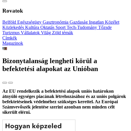
Rovatok
Belföld
Egészségügy
Gasztronómia
Gazdaság
Ingatlan
Közélet
Közlekedés
Kultúra
Oktatás
Sport
Tech-Tudomány
Tőzsde
Turizmus
Vállalatok
Világ
Zöld témák
Címkék
Magazinok
Bizonytalanság lengheti körül a
befektetési alapokat az Unióban
Az EU rendelkezik a befektetési alapok uniós határokon
átnyúló egységes piacának létrehozásához és az uniós polgárok
befektetéseinek védelméhez szükséges kerettel. Az Európai
Számvevőszék jelentése szerint azonban nem minden célt
sikerült elérni.