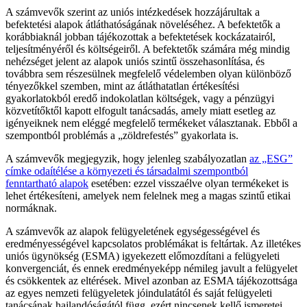
A számvevők szerint az uniós intézkedések hozzájárultak a
befektetési alapok átláthatóságának növeléséhez. A befektetők a
korábbiaknál jobban tájékozottak a befektetések kockázatairól,
teljesítményéről és költségeiről. A befektetők számára még mindig
nehézséget jelent az alapok uniós szintű összehasonlítása, és
továbbra sem részesülnek megfelelő védelemben olyan különböző
tényezőkkel szemben, mint az átláthatatlan értékesítési
gyakorlatokból eredő indokolatlan költségek, vagy a pénzügyi
közvetítőktől kapott elfogult tanácsadás, amely miatt esetleg az
igényeiknek nem eléggé megfelelő termékeket választanak. Ebből a
szempontból problémás a „zöldrefestés” gyakorlata is.
A számvevők megjegyzik, hogy jelenleg szabályozatlan
az „ESG”
címke odaítélése a környezeti és társadalmi szempontból
fenntartható alapok
esetében: ezzel visszaélve olyan termékeket is
lehet értékesíteni, amelyek nem felelnek meg a magas szintű etikai
normáknak.
A számvevők az alapok felügyeletének egységességével és
eredményességével kapcsolatos problémákat is feltártak. Az illetékes
uniós ügynökség (ESMA) igyekezett előmozdítani a felügyeleti
konvergenciát, és ennek eredményeképp némileg javult a felügyelet
és csökkentek az eltérések. Mivel azonban az ESMA tájékozottsága
az egyes nemzeti felügyeletek jóindulatától és saját felügyeleti
tanácsának hajlandóságától függ, ezért nincsenek kellő ismeretei