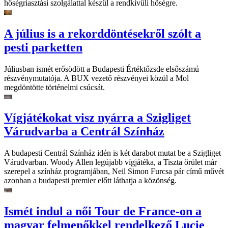
hőségriasztási szolgálattal készül a rendkívüli hőségre.
A július is a rekorddöntésekről szólt a
pesti parketten
Júliusban ismét erősödött a Budapesti Értéktőzsde elsőszámú
részvénymutatója. A BUX vezető részvényei közül a Mol
megdöntötte történelmi csúcsát.
Vígjátékokat visz nyárra a Szigliget
Várudvarba a Centrál Színház
A budapesti Centrál Színház idén is két darabot mutat be a Szigliget
Várudvarban. Woody Allen legújabb vígjátéka, a Tiszta őrület már
szerepel a színház programjában, Neil Simon Furcsa pár című művét
azonban a budapesti premier előtt láthatja a közönség.
Ismét indul a női Tour de France-on a
magyar felmenőkkel rendelkező Lucie