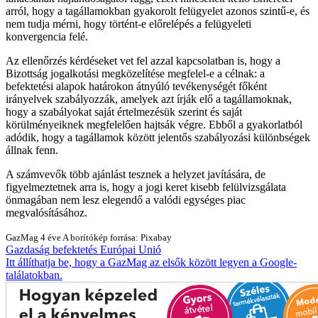
arról, hogy a tagállamokban gyakorolt felügyelet azonos szintű-e, és
nem tudja mérni, hogy történt-e előrelépés a felügyeleti
konvergencia felé.
Az ellenőrzés kérdéseket vet fel azzal kapcsolatban is, hogy a
Bizottság jogalkotási megközelítése megfelel-e a célnak: a
befektetési alapok határokon átnyúló tevékenységét főként
irányelvek szabályozzák, amelyek azt írják elő a tagállamoknak,
hogy a szabályokat saját értelmezésük szerint és saját
körülményeiknek megfelelően hajtsák végre. Ebből a gyakorlatból
adódik, hogy a tagállamok között jelentős szabályozási különbségek
állnak fenn.
A számvevők több ajánlást tesznek a helyzet javítására, de
figyelmeztetnek arra is, hogy a jogi keret kisebb felülvizsgálata
önmagában nem lesz elegendő a valódi egységes piac
megvalósításához.
GazMag
4 éve
A borítókép forrása: Pixabay
Gazdaság
befektetés
Európai Unió
Itt állíthatja be, hogy a GazMag az elsők között legyen a Google-
találatokban.