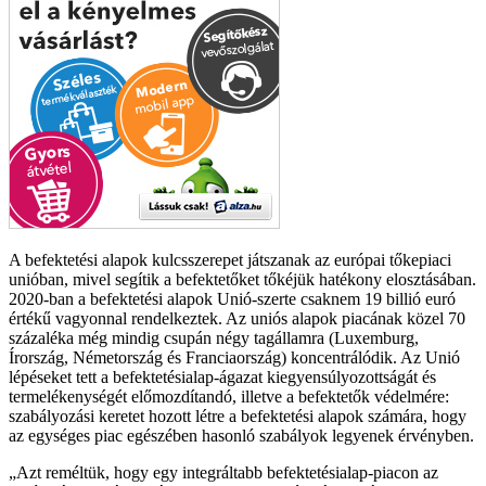
A befektetési alapok kulcsszerepet játszanak az európai tőkepiaci
unióban, mivel segítik a befektetőket tőkéjük hatékony elosztásában.
2020-ban a befektetési alapok Unió-szerte csaknem 19 billió euró
értékű vagyonnal rendelkeztek. Az uniós alapok piacának közel 70
százaléka még mindig csupán négy tagállamra (Luxemburg,
Írország, Németország és Franciaország) koncentrálódik. Az Unió
lépéseket tett a befektetésialap-ágazat kiegyensúlyozottságát és
termelékenységét előmozdítandó, illetve a befektetők védelmére:
szabályozási keretet hozott létre a befektetési alapok számára, hogy
az egységes piac egészében hasonló szabályok legyenek érvényben.
Azt reméltük, hogy egy integráltabb befektetésialap-piacon az