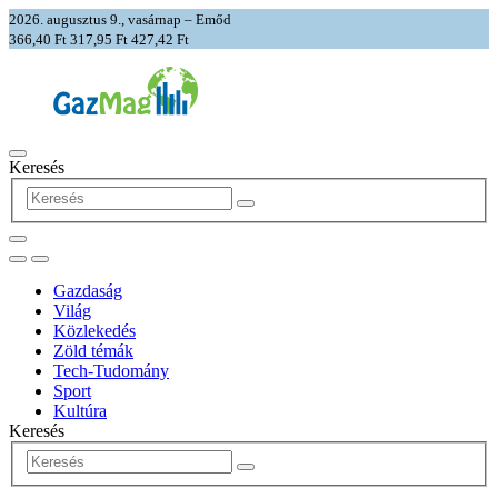
2026. augusztus 9., vasárnap – Emőd
366,40 Ft
317,95 Ft
427,42 Ft
Keresés
Gazdaság
Világ
Közlekedés
Zöld témák
Tech-Tudomány
Sport
Kultúra
Keresés