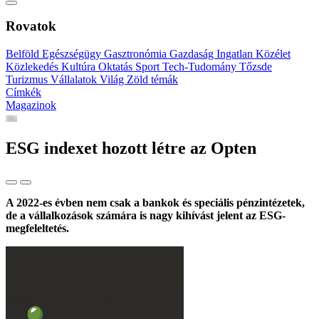
Rovatok
Belföld
Egészségügy
Gasztronómia
Gazdaság
Ingatlan
Közélet
Közlekedés
Kultúra
Oktatás
Sport
Tech-Tudomány
Tőzsde
Turizmus
Vállalatok
Világ
Zöld témák
Címkék
Magazinok
ESG indexet hozott létre az Opten
A 2022-es évben nem csak a bankok és speciális pénzintézetek,
de a vállalkozások számára is nagy kihívást jelent az ESG-
megfeleltetés.