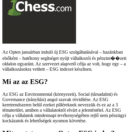
Az Opten januárban induló új ESG szolgáltatásával – hazánkban
elsőként – hatékony segítséget nyújt vállalkozói és pénzint��zeti
oldalon egyaránt. Az szervezet alapvető célja az volt, hogy egy – a
vállalkozásokra vetített – ESG indexet készítsen.
Mi az az ESG?
Az ESG az Environmental (környezeti), Social (társadalmi) és
Governance (irányítási) angol szavak rövidítése. Az ESG
keretrendszeren belül ezeket pilléreknek nevezzük és ez az a 3
tématerület, amiben a vállalatoktól elvárt a jelentéstétel. Az ESG
célja a vállalatok mindennapi tevékenységében rejlő nem pénzügyi
kockázatok és lehetőségek nyomon követése.