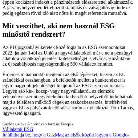
éppen kockázati indexét a pénzintézetek előszeretettel alkalmazzák.
A járványhelyzetben létrehozott stabilitás és válságállósági indexe
pedig egészen rövid idő alatt nőtte ki magát referencia mutatóvá.
Mit veszíthet, aki nem használ ESG
minősítő rendszert?
Az EU jogszabályi keretek közé foglalta az ESG szempontokat.
2022. január 1-től az Unió a nagyvállalatoktól már a nem pénzügyi
adatokra vonatkozó jelentési kötelezettséget is elvárja. Hazánkban
az új szabályozás nagyságrendileg 500 vállalatot érinthet.
Érdemes mihamarabb megtenni az első lépéseket, hiszen az EU
szándékkal összhangban, a befektetők mellett a bankrendszer is
egyre nagyobb jelentőséget tulajdonít az ESG szempontoknak.
Legyen szó kis-, közép- vagy nagyvállalatról, az elemzők
véleménye szerint egyértelműen kedvezőbb helyzetből indulhatnak
majd a felelősen működő cégek az eszközbeszerzés, hitelfelvétel
vagy az EU-s pályázatok elbírálása során – nyilatkozta Tóth Tamás,
ügyvezető igazgató.
GazMag
4 éve
A borítókép forrása: Freepik
Vállalatok
ESG
Itt állíthatja be, hogy a GazMag az elsők között legyen a Google-