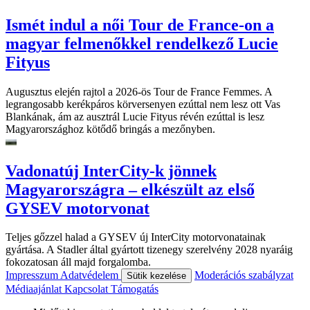
Ismét indul a női Tour de France-on a
magyar felmenőkkel rendelkező Lucie
Fityus
Augusztus elején rajtol a 2026-ös Tour de France Femmes. A
legrangosabb kerékpáros körversenyen ezúttal nem lesz ott Vas
Blankának, ám az ausztrál Lucie Fityus révén ezúttal is lesz
Magyarországhoz kötődő bringás a mezőnyben.
Vadonatúj InterCity-k jönnek
Magyarországra – elkészült az első
GYSEV motorvonat
Teljes gőzzel halad a GYSEV új InterCity motorvonatainak
gyártása. A Stadler által gyártott tizenegy szerelvény 2028 nyaráig
fokozatosan áll majd forgalomba.
Impresszum
Adatvédelem
Moderációs szabályzat
Sütik kezelése
Médiaajánlat
Kapcsolat
Támogatás