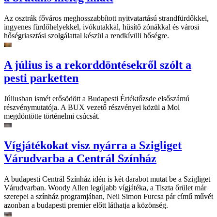
Az osztrák főváros meghosszabbított nyitvatartású strandfürdőkkel,
ingyenes fürdőhelyekkel, ivókutakkal, hűsítő zónákkal és városi
hőségriasztási szolgálattal készül a rendkívüli hőségre.
A július is a rekorddöntésekről szólt a
pesti parketten
Júliusban ismét erősödött a Budapesti Értéktőzsde elsőszámú
részvénymutatója. A BUX vezető részvényei közül a Mol
megdöntötte történelmi csúcsát.
Vígjátékokat visz nyárra a Szigliget
Várudvarba a Centrál Színház
A budapesti Centrál Színház idén is két darabot mutat be a Szigliget
Várudvarban. Woody Allen legújabb vígjátéka, a Tiszta őrület már
szerepel a színház programjában, Neil Simon Furcsa pár című művét
azonban a budapesti premier előtt láthatja a közönség.