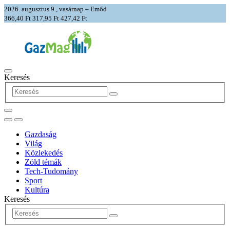
2026. augusztus 9., vasárnap – Emőd
366,40 Ft
317,95 Ft
427,42 Ft
Keresés
Gazdaság
Világ
Közlekedés
Zöld témák
Tech-Tudomány
Sport
Kultúra
Keresés