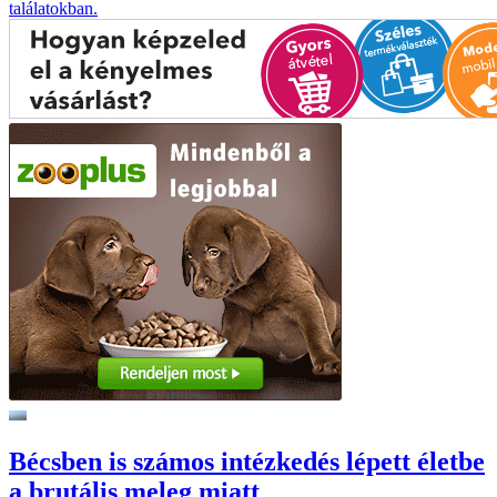
találatokban.
Bécsben is számos intézkedés lépett életbe
a brutális meleg miatt