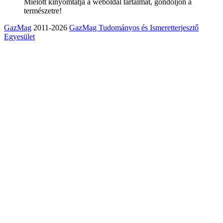
Mielőtt kinyomtatja a weboldal tartalmát, gondoljon a
természetre!
GazMag
2011-2026
GazMag Tudományos és Ismeretterjesztő
Egyesület