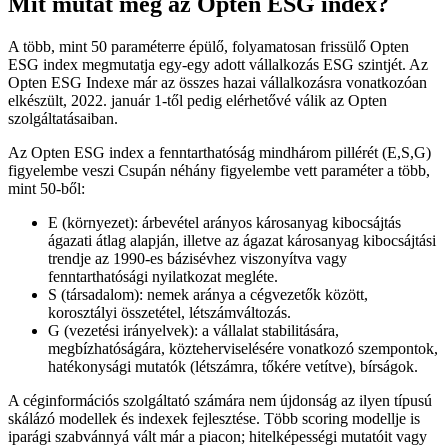
Mit mutat meg az Opten ESG index?
A több, mint 50 paraméterre épülő, folyamatosan frissülő Opten
ESG index megmutatja egy-egy adott vállalkozás ESG szintjét. Az
Opten ESG Indexe már az összes hazai vállalkozásra vonatkozóan
elkészült, 2022. január 1-től pedig elérhetővé válik az Opten
szolgáltatásaiban.
Az Opten ESG index a fenntarthatóság mindhárom pillérét (E,S,G)
figyelembe veszi Csupán néhány figyelembe vett paraméter a több,
mint 50-ből:
E (környezet): árbevétel arányos károsanyag kibocsájtás
ágazati átlag alapján, illetve az ágazat károsanyag kibocsájtási
trendje az 1990-es bázisévhez viszonyítva vagy
fenntarthatósági nyilatkozat megléte.
S (társadalom): nemek aránya a cégvezetők között,
korosztályi összetétel, létszámváltozás.
G (vezetési irányelvek): a vállalat stabilitására,
megbízhatóságára, közteherviselésére vonatkozó szempontok,
hatékonysági mutatók (létszámra, tőkére vetítve), bírságok.
A céginformációs szolgáltató számára nem újdonság az ilyen típusú
skálázó modellek és indexek fejlesztése. Több scoring modellje is
iparági szabvánnyá vált már a piacon; hitelképességi mutatóit vagy