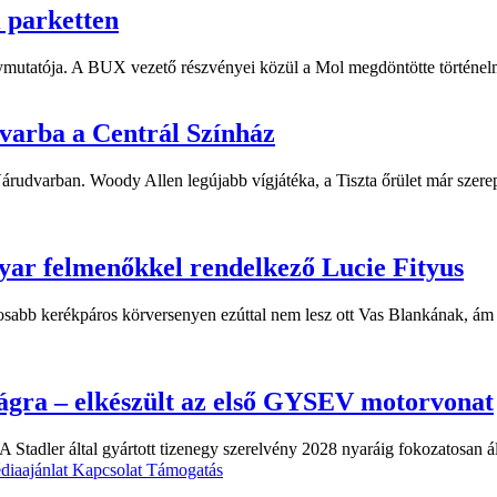
i parketten
ymutatója. A BUX vezető részvényei közül a Mol megdöntötte történelm
dvarba a Centrál Színház
 Várudvarban. Woody Allen legújabb vígjátéka, a Tiszta őrület már sze
yar felmenőkkel rendelkező Lucie Fityus
sabb kerékpáros körversenyen ezúttal nem lesz ott Vas Blankának, ám a
ágra – elkészült az első GYSEV motorvonat
 Stadler által gyártott tizenegy szerelvény 2028 nyaráig fokozatosan á
diaajánlat
Kapcsolat
Támogatás