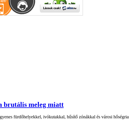
a brutális meleg miatt
yenes fürdőhelyekkel, ivókutakkal, hűsítő zónákkal és városi hőségriasz