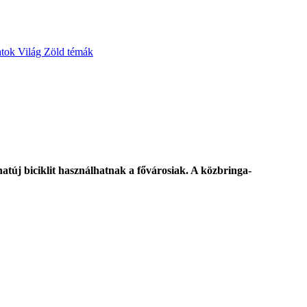
atok
Világ
Zöld témák
túj biciklit használhatnak a fővárosiak. A közbringa-