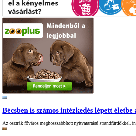
Bécsben is számos intézkedés lépett életbe 
Az osztrák főváros meghosszabbított nyitvatartású strandfürdőkkel, ing