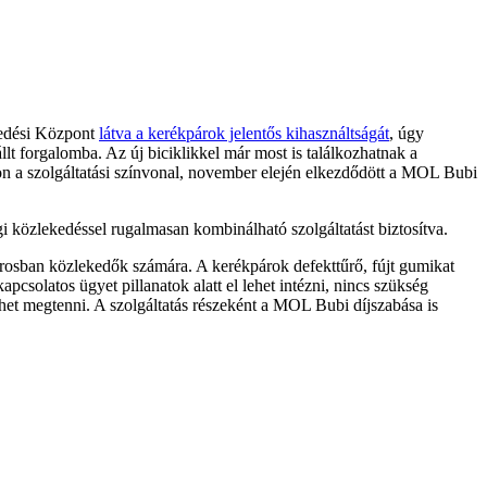
ekedési Központ
látva a kerékpárok jelentős kihasználtságát
, úgy
llt forgalomba. Az új biciklikkel már most is találkozhatnak a
djon a szolgáltatási színvonal, november elején elkezdődött a MOL Bubi
 közlekedéssel rugalmasan kombinálható szolgáltatást biztosítva.
árosban közlekedők számára. A kerékpárok defekttűrő, fújt gumikat
olatos ügyet pillanatok alatt el lehet intézni, nincs szükség
lehet megtenni. A szolgáltatás részeként a MOL Bubi díjszabása is