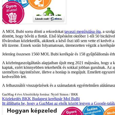
A MOL Bubi sorra dönti a rekordokat
tavaszi megújulása óta
, a szol
döntött, hogy bővíti a flottát. Első lépésként október 1-től 50 bicikl
fővárosban közlekedők, akiknek a késő őszi idő sem vette el kedvét a 
téli üzeme. Ennek során folyamatosan, ütemezetten végzik a kerékpáro
Jelenleg összesen 1560 MOL Bubi kerékpár és 158 gyűjtőállomás érhet
A közbringaszolgáltatás alapjaiban újult meg 2021 májusára, hogy a 
kaptak, ezért könnyebben tekerhetők és sokkal jobban gurulnak. Az a
személyes ügyintézésre, illetve a honlap is megújult. Emellett egyszer
kedvezőbb lett.
A felhasználói visszajelzések és a számadatok egyértelműen alátámasz
GazMag
4 éve
A borítókép forrása: Nyirő Simon / BKK
Közlekedés
BKK
Budapest
kerékpár
Mol BuBi
Itt állíthatja be, hogy a GazMag az elsők között legyen a Google-talál