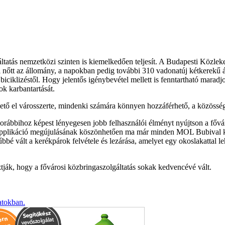
gáltatás nemzetközi szinten is kiemelkedően teljesít. A Budapesti Közl
ivel nőtt az állomány, a napokban pedig további 310 vadonatúj kétkerekű á
biciklizéstől. Hogy jelentős igénybevétel mellett is fenntartható mara
k karbantartását.
ő el városszerte, mindenki számára könnyen hozzáférhető, a közösségi
korábbihoz képest lényegesen jobb felhasználói élményt nyújtson a főv
pplikáció megújulásának köszönhetően ma már minden MOL Bubival kapcs
űbbé vált a kerékpárok felvétele és lezárása, amelyet egy okoslakattal 
tják, hogy a fővárosi közbringaszolgáltatás sokak kedvencévé vált.
atokban.