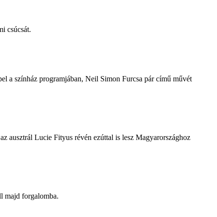
i csúcsát.
repel a színház programjában, Neil Simon Furcsa pár című művét
z ausztrál Lucie Fityus révén ezúttal is lesz Magyarországhoz
ll majd forgalomba.