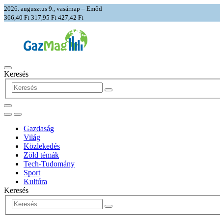
2026. augusztus 9., vasárnap – Emőd
366,40 Ft
317,95 Ft
427,42 Ft
Keresés
Gazdaság
Világ
Közlekedés
Zöld témák
Tech-Tudomány
Sport
Kultúra
Keresés