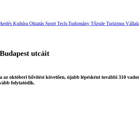
ekedés
Kultúra
Oktatás
Sport
Tech-Tudomány
Tőzsde
Turizmus
Vállal
Budapest utcáit
z októberi bővítést követően, újabb lépésként további 310 vadona
ovább folytatódik.