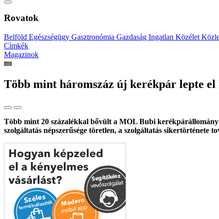
Rovatok
Belföld
Egészségügy
Gasztronómia
Gazdaság
Ingatlan
Közélet
Közl
Címkék
Magazinok
Több mint háromszáz új kerékpár lepte el 
Több mint 20 százalékkal bővült a MOL Bubi kerékpárállománya a
szolgáltatás népszerűsége töretlen, a szolgáltatás sikertörténete t