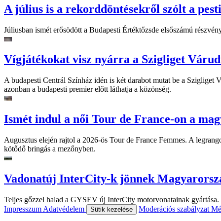
A július is a rekorddöntésekről szólt a pest
Júliusban ismét erősödött a Budapesti Értéktőzsde elsőszámú részvén
Vígjátékokat visz nyárra a Szigliget Váru
A budapesti Centrál Színház idén is két darabot mutat be a Szigliget
azonban a budapesti premier előtt láthatja a közönség.
Ismét indul a női Tour de France-on a mag
Augusztus elején rajtol a 2026-ös Tour de France Femmes. A legrango
kötődő bringás a mezőnyben.
Vadonatúj InterCity-k jönnek Magyarorsz
Teljes gőzzel halad a GYSEV új InterCity motorvonatainak gyártása. A
Impresszum
Adatvédelem
Moderációs szabályzat
Mé
Sütik kezelése